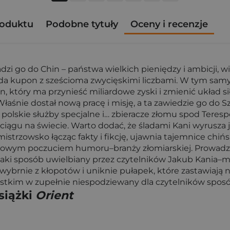
roduktu
Podobne tytuły
Oceny i recenzje
go do Chin – państwa wielkich pieniędzy i ambicji, wiel
ada kupon z sześcioma zwycięskimi liczbami. W tym samy
 który ma przynieść miliardowe zyski i zmienić układ s
Właśnie dostał nową pracę i misję, a ta zawiedzie go do 
y, polskie służby specjalne i… zbieracze złomu spod Teres
ciągu na świecie. Warto dodać, że śladami Kani wyrusza 
strzowsko łącząc fakty i fikcję, ujawnia tajemnice chińs
owym poczuciem humoru–branży złomiarskiej. Prowadzi p
 W jaki sposób uwielbiany przez czytelników Jakub Kani
brnie z kłopotów i uniknie pułapek, które zastawiają na
zystkim w zupełnie niespodziewany dla czytelników sposó
siążki
Orient