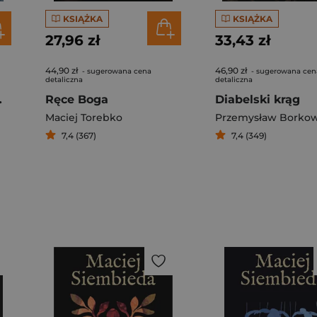
KSIĄŻKA
KSIĄŻKA
27,96 zł
33,43 zł
44,90 zł
46,90 zł
- sugerowana cena
- sugerowana cen
detaliczna
detaliczna
owtór
Ręce Boga
Diabelski krąg
Maciej Torebko
Przemysław Borkow
7,4 (367)
7,4 (349)