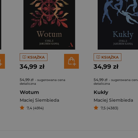
KSIĄŻKA
KSIĄŻKA
34,99 zł
34,99 zł
54,99 zł
54,99 zł
- sugerowana cena
- sugerowana cen
detaliczna
detaliczna
Wotum
Kukły
Maciej Siembieda
Maciej Siembieda
7,4 (4914)
7,5 (4383)