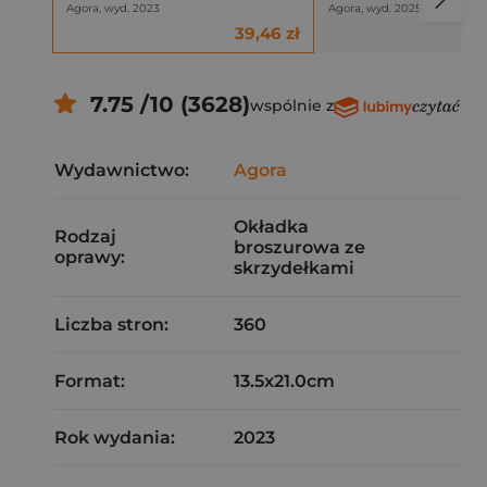
Agora, wyd. 2023
Agora, wyd. 2025
39,46 zł
7.75 /10 (3628)
wspólnie z
Wydawnictwo:
Agora
Okładka
Rodzaj
broszurowa ze
oprawy:
skrzydełkami
Liczba stron:
360
Format:
13.5x21.0cm
Rok wydania:
2023