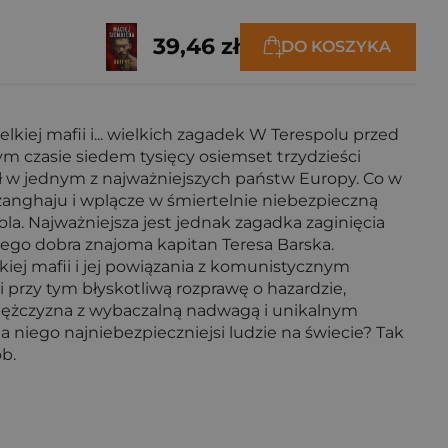
39,46 zł
DO KOSZYKA
kiej mafii i... wielkich zagadek W Terespolu przed
m czasie siedem tysięcy osiemset trzydzieści
ił w jednym z najważniejszych państw Europy. Co w
Szanghaju i wplącze w śmiertelnie niebezpieczną
pola. Najważniejsza jest jednak zagadka zaginięcia
jego dobra znajoma kapitan Teresa Barska.
kiej mafii i jej powiązania z komunistycznym
rzy tym błyskotliwą rozprawę o hazardzie,
a–mężczyzna z wybaczalną nadwagą i unikalnym
 niego najniebezpieczniejsi ludzie na świecie? Tak
b.