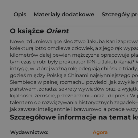
Opis
Materiały dodatkowe
Szczegóły p
O książce
Orient
Nowe, zdumiewające śledztwo Jakuba Kani zaprowadzi 
kolekturą lotto omdlewa człowiek, a z jego rąk wyp
kilometrów dalej pewien mężczyzna opracowuje plan,
tym czasie robi były prokurator IPN-u Jakub Kania? 
intrygę, w której ważną rolę odegrają chińskie triad
gdzieś między Polską a Chinami najsłynniejszego po
Siembieda w pełnej rozmachu powieści, jak zwykle mi
państwem, zdradza sekrety wywiadów oraz–z wyjątk
lojalności, zemście, przeznaczeniu oraz… depresji.
talentem do rozwiązywania historycznych zagadek–wy
jak zawsze: inteligentnie i brawurowo, a przede ws
Szczegółowe informacje na temat k
Wydawnictwo:
Agora