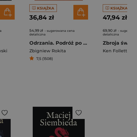
KSIĄŻKA
KSIĄŻKA
36,84 zł
47,94 zł
54,99 zł
69,90 zł
a
- sugerowana cena
- sugerowa
detaliczna
detaliczna
Odrzania. Podróż po Ziemiach Odzyskanych
Zbroja światł
ski
Zbigniew Rokita
Ken Follett
7,5 (1508)