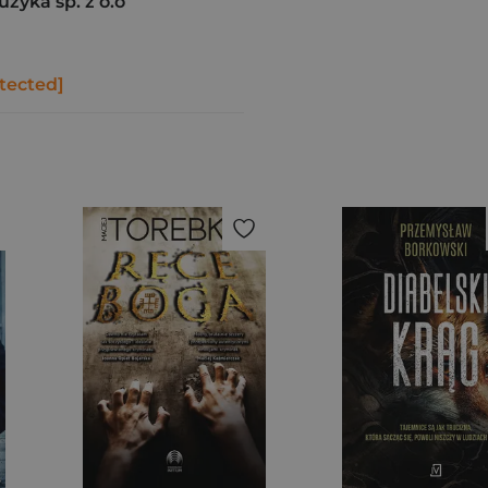
uzyka sp. z o.o
tected]