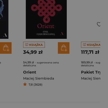
KSIĄŻKA
KSIĄŻKA
34,99 zł
117,71 zł
54,99 zł
189,99 zł
a
- sugerowana cena
- sugerowa
detaliczna
detaliczna
Orient
Pakiet Trylo
Maciej Siembieda
Maciej Siembie
7,8 (3628)