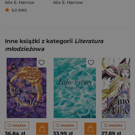
Alix E. Harrow
Alix E. Harrow
6,3 (590)
Inne książki z kategorii
Literatura
młodzieżowa
KSIĄŻKA
KSIĄŻKA
KSIĄŻKA
36,84 zł
33,99 zł
27,89 zł