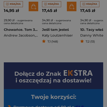
KSIĄŻKA
KSIĄŻKA
KSIĄŻKA
14,95 zł
17,45 zł
17,45 zł
29,90 zł
34,90 zł
34,90 zł
- sugerowana
- sugerowana
- sugerowa
cena detaliczna
cena detaliczna
cena detaliczna
Chowańce. Tom 3. Krąg życia
Jeśli tam jesteś
1D. Tacy właśni
Andrew Jacobson
,
Adam Jay Epstein
Katy Loutzenhiser
Danny White
7,1 (148)
7,2 (13)
Dołącz do
Znak
i oszczędzaj na dostawie!
Twoje korzyści: