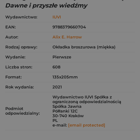
Dawne i przyszłe wiedźmy
Wydawnictwo:
IUVI
EAN:
9788379660704
Autor:
Alix E. Harrow
Rodzaj oprawy:
Okładka broszurowa (miękka)
Wydanie:
Pierwsze
Liczba stron:
608
Format:
135x205mm
Rok wydania:
2021
Wydawnictwo IUVI Spółka z
ograniczoną odpowiedzialnością
Spółka Jawna
Podmiot
Półłanki 12C
odpowiedzialny:
30-740 Kraków
PL
e-mail:
[email protected]