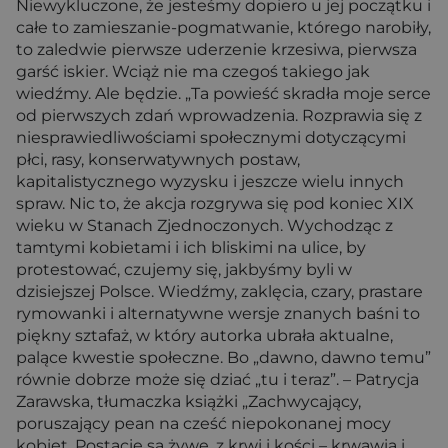
Niewykluczone, że jesteśmy dopiero u jej początku i
całe to zamieszanie-pogmatwanie, którego narobiły,
to zaledwie pierwsze uderzenie krzesiwa, pierwsza
garść iskier. Wciąż nie ma czegoś takiego jak
wiedźmy. Ale będzie. „Ta powieść skradła moje serce
od pierwszych zdań wprowadzenia. Rozprawia się z
niesprawiedliwościami społecznymi dotyczącymi
płci, rasy, konserwatywnych postaw,
kapitalistycznego wyzysku i jeszcze wielu innych
spraw. Nic to, że akcja rozgrywa się pod koniec XIX
wieku w Stanach Zjednoczonych. Wychodząc z
tamtymi kobietami i ich bliskimi na ulice, by
protestować, czujemy się, jakbyśmy byli w
dzisiejszej Polsce. Wiedźmy, zaklęcia, czary, prastare
rymowanki i alternatywne wersje znanych baśni to
piękny sztafaż, w który autorka ubrała aktualne,
palące kwestie społeczne. Bo „dawno, dawno temu”
równie dobrze może się dziać „tu i teraz”. – Patrycja
Zarawska, tłumaczka książki „Zachwycający,
poruszający pean na cześć niepokonanej mocy
kobiet. Postacie są żywe, z krwi i kości – krwawią i