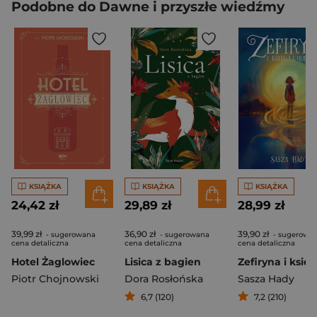
Podobne do Dawne i przyszłe wiedźmy
KSIĄŻKA
KSIĄŻKA
KSIĄŻKA
24,42 zł
29,89 zł
28,99 zł
39,99 zł
36,90 zł
39,90 zł
- sugerowana
- sugerowana
- sugerowa
cena detaliczna
cena detaliczna
cena detaliczna
Hotel Żaglowiec
Lisica z bagien
Piotr Chojnowski
Dora Rosłońska
Sasza Hady
6,7 (120)
7,2 (210)