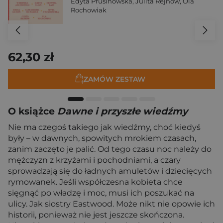
Edyta Prusinowska
,
Julita Rejnów
,
Ola
Rochowiak
62,30 zł
ZAMÓW ZESTAW
O książce
Dawne i przyszłe wiedźmy
Nie ma czegoś takiego jak wiedźmy, choć kiedyś
były – w dawnych, spowitych mrokiem czasach,
zanim zaczęto je palić. Od tego czasu noc należy do
mężczyzn z krzyżami i pochodniami, a czary
sprowadzają się do ładnych amuletów i dziecięcych
rymowanek. Jeśli współczesna kobieta chce
sięgnąć po władzę i moc, musi ich poszukać na
ulicy. Jak siostry Eastwood. Może nikt nie opowie ich
historii, ponieważ nie jest jeszcze skończona.