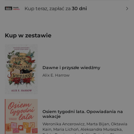
Kup teraz, zapłać za
30 dni
Kup w zestawie
Dawne i przyszłe wiedźmy
Alix E. Harrow
Osiem tygodni lata. Opowiadania na
wakacje
Weronika Ancerowicz
,
Marta Bijan
,
Oktawia
Kain
,
Maria Lichoń
,
Aleksandra Muraszka
,