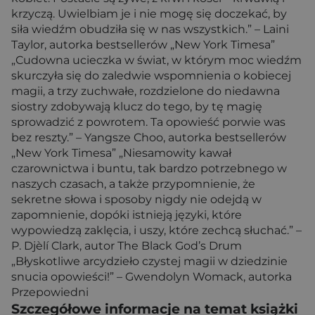
krzyczą. Uwielbiam je i nie mogę się doczekać, by
siła wiedźm obudziła się w nas wszystkich.” – Laini
Taylor, autorka bestsellerów „New York Timesa”
„Cudowna ucieczka w świat, w którym moc wiedźm
skurczyła się do zaledwie wspomnienia o kobiecej
magii, a trzy zuchwałe, rozdzielone do niedawna
siostry zdobywają klucz do tego, by tę magię
sprowadzić z powrotem. Ta opowieść porwie was
bez reszty.” – Yangsze Choo, autorka bestsellerów
„New York Timesa” „Niesamowity kawał
czarownictwa i buntu, tak bardzo potrzebnego w
naszych czasach, a także przypomnienie, że
sekretne słowa i sposoby nigdy nie odejdą w
zapomnienie, dopóki istnieją języki, które
wypowiedzą zaklęcia, i uszy, które zechcą słuchać.” –
P. Djèlí Clark, autor The Black God’s Drum
„Błyskotliwe arcydzieło czystej magii w dziedzinie
snucia opowieści!” – Gwendolyn Womack, autorka
Przepowiedni
Szczegółowe informacje na temat książki