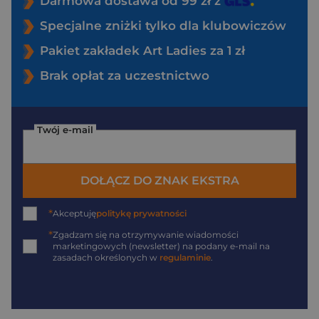
Darmowa dostawa od 99 zł z
Specjalne zniżki tylko dla klubowiczów
Pakiet zakładek Art Ladies za 1 zł
Brak opłat za uczestnictwo
Twój e-mail
DOŁĄCZ DO ZNAK EKSTRA
*
Akceptuję
politykę prywatności
*
Zgadzam się na otrzymywanie wiadomości
marketingowych (newsletter) na podany
e-mail
na
zasadach określonych w
regulaminie
.