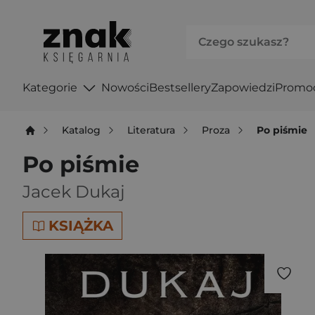
Kategorie
Nowości
Bestsellery
Zapowiedzi
Promo
Katalog
Literatura
Proza
Po piśmie
Po piśmie
Jacek Dukaj
KSIĄŻKA