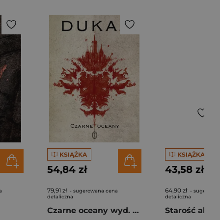
KSIĄŻKA
KSIĄŻKA
54,84 zł
43,58 zł
79,91 zł
64,90 zł
a
- sugerowana cena
- sugerowa
detaliczna
detaliczna
Czarne oceany wyd. 2025