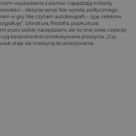
hanizm «wyzwalania z pisma» napędzają miliardy
ieści – obejrzę serial. Nie wyrażę politycznego
ram w gry. Nie czytam autobiografii – żyję celebów
fuję”. Literatura, filozofia, popkultura,
i przez siebie narzędziami, ale to one coraz częściej
jmują bezpośrednio przekazywane przeżycia. „Czy
wiek staje się maszyną do przeżywania.