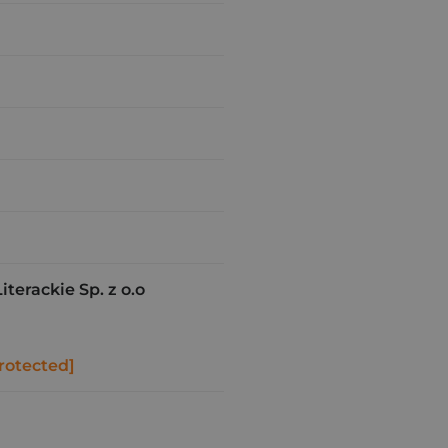
erackie Sp. z o.o
rotected]