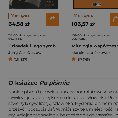
KSIĄŻKA
KSIĄŻKA
64,58 zł
106,57 zł
118,00 zł
109,00 zł
- sugerowana cena
- sugerowana cena
detaliczna
detaliczna
Człowiek i jego symbole
Mitologia współczes
Jung Carl Gustaw
Marcin Napiórkowski
7,6 (337)
6,7 (166)
O książce
Po piśmie
Koniec pisma i człowiek tracący podmiotowość w no
cywilizacji – aż do jej kresu i do kresu człowieka. Pr
stworzyła cywilizację człowieka. Myślenie pismem o
przeżyć i poczucia „ja”. Wyniósłszy tę umiejętność
ery. Kolejne technologie bezpośredniego transferu pr