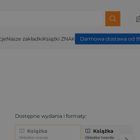
cje
Nasze zakładki
Książki ZNAK
Darmowa dostawa od 99
Dostępne wydania i formaty:
Książka
Książka
Okładka twarda
Okładka twarda