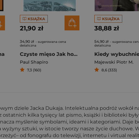
KSIĄŻKA
KSIĄŻKA
21,90 zł
38,88 zł
34,90 zł
54,90 zł
- sugerowana cena
- sugerowana cen
detaliczna
detaliczna
na
Czyste mięso Jak hodowla mięsa bez zwierząt zrewolucjonizuje twój obiad i cały świat
Paul Shapiro
Majewski Piotr M.
7,3 (160)
8,6 (333)
wym dziele Jacka Dukaja. Intelektualna podróż wokół n
zez ostatnich kilka tysięcy lat pismo, książki i biblioteki
znacza myślenie symbolami, ideami i kategoriami. Daje b
 na wyżyny sztuki, w istocie tworzy nasze życie duchowe
zeżyć– od fonografu do telewizji, internetu i virtual re