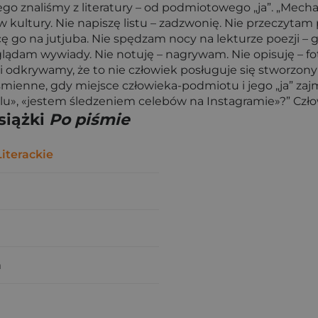
ego znaliśmy z literatury – od podmiotowego „ja”. „Mec
ury. Nie napiszę listu – zadzwonię. Nie przeczytam pow
ę go na jutjuba. Nie spędzam nocy na lekturze poezji – g
am wywiady. Nie notuję – nagrywam. Nie opisuję – fotogra
i i odkrywamy, że to nie człowiek posługuje się stworzonym
mienne, gdy miejsce człowieka-podmiotu i jego „ja” za
lu», «jestem śledzeniem celebów na Instagramie»?” Czło
siążki
Po piśmie
iterackie
a