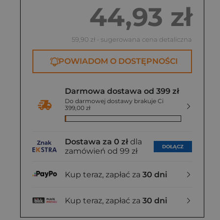
25
44,93 zł
zł
59,90 zł
- sugerowana cena detaliczna
POWIADOM O DOSTĘPNOŚCI
Darmowa dostawa od 399 zł
Do darmowej dostawy brakuje Ci
399,00 zł
Dostawa za 0 zł
dla
DOŁĄCZ
zamówień od 99 zł
Kup teraz, zapłać za
30 dni
Kup teraz, zapłać za
30 dni