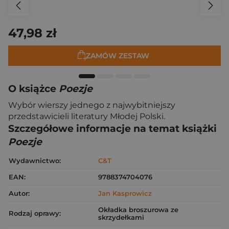
47,98 zł
ZAMÓW ZESTAW
O książce
Poezje
Wybór wierszy jednego z najwybitniejszy
przedstawicieli literatury Młodej Polski.
Szczegółowe informacje na temat książki
Poezje
Wydawnictwo:
C&T
EAN:
9788374704076
Autor:
Jan Kasprowicz
Okładka broszurowa ze
Rodzaj oprawy:
skrzydełkami