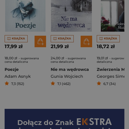
KSIĄŻKA
KSIĄŻKA
KSIĄŻKA
17,99 zł
21,99 zł
18,72 zł
18,00 zł
24,00 zł
19,01 zł
- sugerowana
- sugerowana
- sugerowan
cena detaliczna
cena detaliczna
detaliczna
Poezje
Nie ma wędrowca
Adam Asnyk
Gunia Wojciech
Georges Sime
7,3 (152)
7,1 (462)
6,7 (34)
Dołącz do
Znak