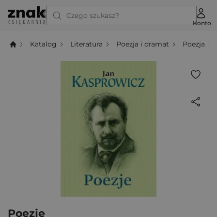
Czego szukasz?
Konto
Katalog
Literatura
Poezja i dramat
Poezja
Poezje