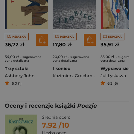
KSIĄŻKA
KSIĄŻKA
KSIĄŻKA
36,72 zł
17,80 zł
35,91 zł
54,00 zł
20,00 zł
55,00 zł
- sugerowana
- sugerowana
- sugerowa
cena detaliczna
cena detaliczna
cena detaliczna
Trzy sztuki
I koniec
Ashbery John
Kazimierz Grochmalski
Jul Łyskawa
6,0 (1)
6,3 (6)
Oceny i recenzje książki
Poezje
Średnia ocen:
7.92
/10
Liczba ocen: