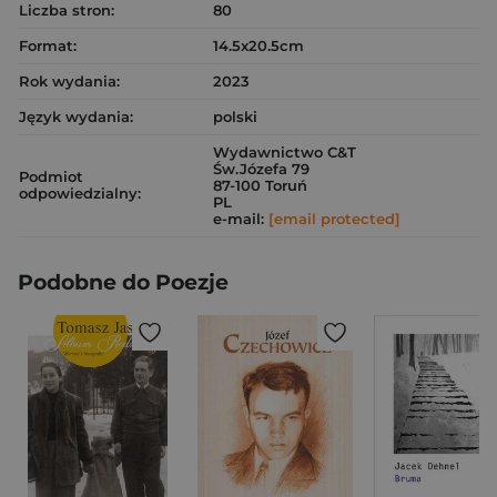
Liczba stron:
80
Format:
14.5x20.5cm
Rok wydania:
2023
Język wydania:
polski
Wydawnictwo C&T
Św.Józefa 79
Podmiot
87-100 Toruń
odpowiedzialny:
PL
e-mail:
[email protected]
Podobne do Poezje