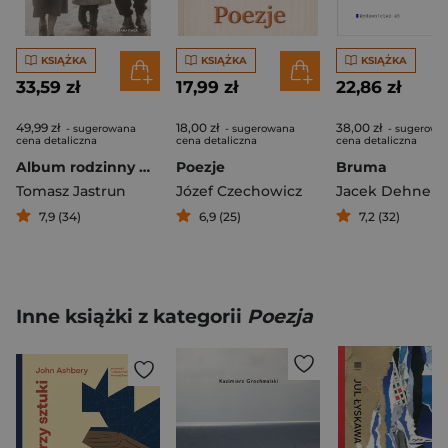
KSIĄŻKA
KSIĄŻKA
KSIĄŻKA
33,59 zł
17,99 zł
22,86 zł
49,99 zł
18,00 zł
38,00 zł
- sugerowana
- sugerowana
- sugerowa
cena detaliczna
cena detaliczna
cena detaliczna
Album rodzinny Wiersze i fotografie
Poezje
Bruma
Tomasz Jastrun
Józef Czechowicz
Jacek Dehnel
7,9 (34)
6,9 (25)
7,2 (32)
Inne książki z kategorii
Poezja