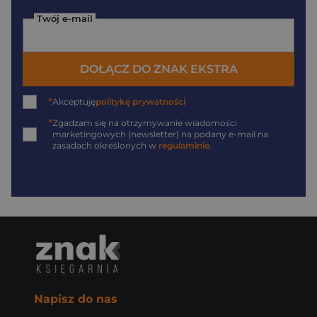
Twój e-mail
DOŁĄCZ DO ZNAK EKSTRA
*
Akceptuję
politykę prywatności
*
Zgadzam się na otrzymywanie wiadomości
marketingowych (newsletter) na podany
e-mail
na
zasadach określonych w
regulaminie
.
Napisz do nas