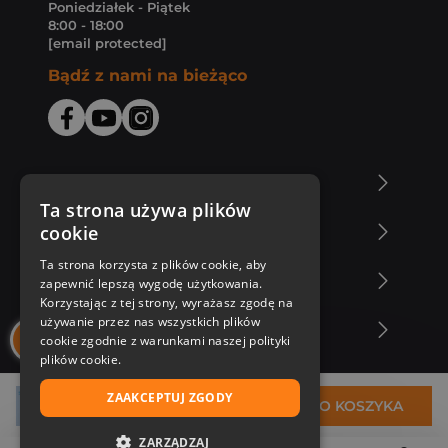
Poniedziałek - Piątek
8:00 - 18:00
[email protected]
Bądź z nami na bieżąco
O Księgarni Znak
Ta strona używa plików
cookie
Zakupy u nas
Ta strona korzysta z plików cookie, aby
Nasza oferta
zapewnić lepszą wygodę użytkowania.
Korzystając z tej strony, wyrażasz zgodę na
używanie przez nas wszystkich plików
Nasi autorzy
cookie zgodnie z warunkami naszej polityki
plików cookie.
ZAAKCEPTUJ ZGODY
21,38 zł
DO KOSZYKA
ZARZĄDZAJ