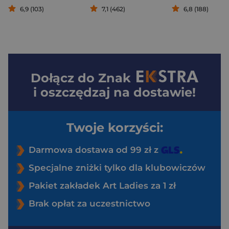
6,9 (103)
7,1 (462)
6,8 (188)
Dołącz do
Znak
i oszczędzaj na dostawie!
Twoje korzyści:
Darmowa dostawa od 99 zł z
Specjalne zniżki tylko dla klubowiczów
Pakiet zakładek Art Ladies za 1 zł
Brak opłat za uczestnictwo