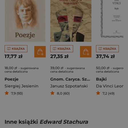
KSIĄŻKA
KSIĄŻKA
KSIĄŻKA
17,77 zł
27,35 zł
37,74 zł
18,00 zł
39,00 zł
50,00 zł
- sugerowana
- sugerowana
- sugerowa
cena detaliczna
cena detaliczna
cena detaliczna
Poezje
Gnom. Caryca. Szmaciak
Bajki
Siergiej Jesienin
Janusz Szpotański
Da Vinci Leona
7,9 (93)
8,0 (60)
7,2 (49)
Inne książki
Edward Stachura