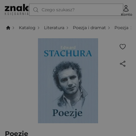
Czego szukasz?
Konto
Katalog
Literatura
Poezja i dramat
Poezja
Poezje