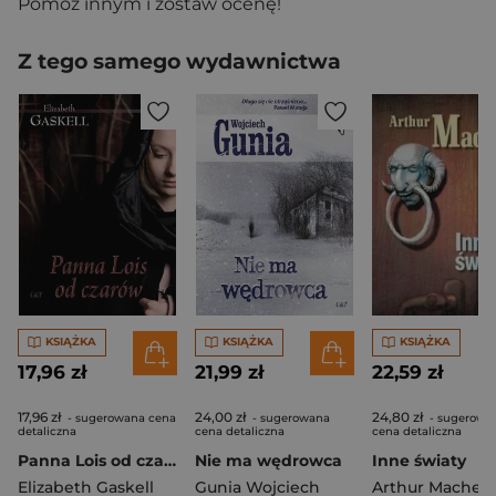
Pomóż innym i zostaw ocenę!
Z tego samego wydawnictwa
KSIĄŻKA
KSIĄŻKA
KSIĄŻKA
17,96 zł
21,99 zł
22,59 zł
17,96 zł
24,00 zł
24,80 zł
- sugerowana cena
- sugerowana
- sugerowa
detaliczna
cena detaliczna
cena detaliczna
Panna Lois od czarów
Nie ma wędrowca
Inne światy
Elizabeth Gaskell
Gunia Wojciech
Arthur Machen