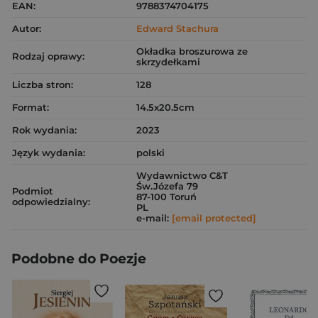
EAN:
9788374704175
Autor:
Edward Stachura
Okładka broszurowa ze
Rodzaj oprawy:
skrzydełkami
Liczba stron:
128
Format:
14.5x20.5cm
Rok wydania:
2023
Język wydania:
polski
Wydawnictwo C&T
Św.Józefa 79
Podmiot
87-100 Toruń
odpowiedzialny:
PL
e-mail:
[email protected]
Podobne do Poezje