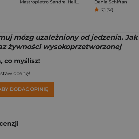
k
Mastropietro Sandra
,
Hallmann Sebastian
Dania Schiftan
7,1 (36)
muj mózg uzależniony od jedzenia. Ja
oraz żywności wysokoprzetworzonej
 co myślisz!
ostaw ocenę!
 ABY DODAĆ OPINIĘ
cenzji