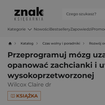
Kategorie
Nowości
Bestsellery
Zapowiedzi
Promo
Katalog
Czas wolny i poradniki
Rozwój o
Przeprogramuj mózg uzal
opanować zachcianki i u
wysokoprzetworzonej
Wilcox Claire dr
KSIĄŻKA