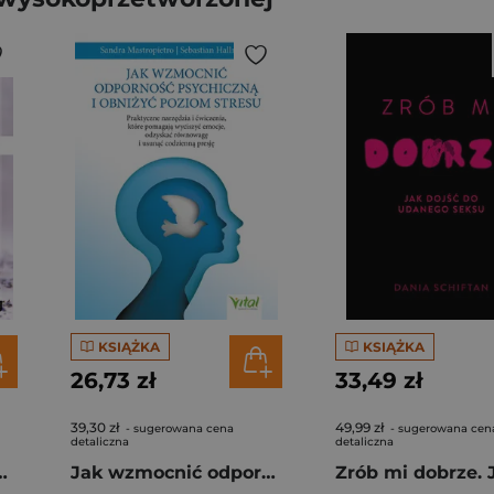
KSIĄŻKA
KSIĄŻKA
26,73 zł
33,49 zł
39,30 zł
49,99 zł
- sugerowana cena
- sugerowana cen
detaliczna
detaliczna
u, zdrowia i urody
Jak wzmocnić odporność psychiczną i obniżyć poziom stresu.Praktyczne narzędzia i ćwiczenia, które pomagają wyciszyć emocje, odzyskać równowagę i usunąć codzienną presję