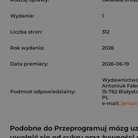
Wydanie:
1
Liczba stron:
312
Rok wydania:
2026
Data premiery:
2026-06-19
Wydawnictwo 
Antoniuk Fabr
Podmiot odpowiedzialny:
15-762 Białyst
PL
e-mail:
[email
Podobne do Przeprogramuj mózg uza
uwolnić się od cukru oraz żywnośc