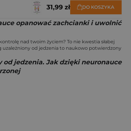
31,99 zł
DO KOSZYKA
auce opanować zachcianki i uwolnić
ntrolę nad twoim życiem? To nie kwestia słabej
g uzależniony od jedzenia to naukowo potwierdzony
 od jedzenia. Jak dzięki neuronauce
rzonej