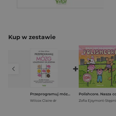
Kup w zestawie
+
Przeprogramuj mózg uzależniony od jedzenia. Jak dzięki neuronauce opanować zachcianki i uwolnić się od cukru oraz żywności wysokoprzetworzonej
Wilcox Claire dr