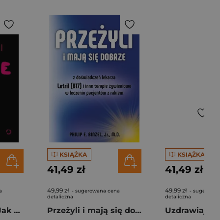
KSIĄŻKA
KSIĄŻKA
41,49 zł
41,49 zł
49,99 zł
49,99 zł
a
- sugerowana cena
- sugerowa
detaliczna
detaliczna
Zrób mi dobrze. Jak dojść do udanego seksu
Przeżyli i mają się dobrze. Z doswiadczeń lekarza - Letril (B17) i inne terapie żywieniowe w leczeniu pacjentów z rakiem