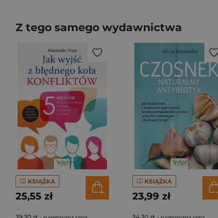
Z tego samego wydawnictwa
KSIĄŻKA
KSIĄŻKA
25,55 zł
23,99 zł
39,30 zł
34,30 zł
- sugerowana cena
- sugerowana cena