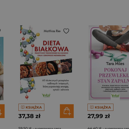
KSIĄŻKA
KSIĄŻKA
37,38 zł
27,99 zł
59,50 zł
44,40 zł
- sugerowana cena
- sugerowana ce