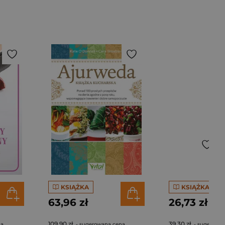
KSIĄŻKA
KSIĄŻKA
63,96 zł
26,73 zł
109,90 zł
39,30 zł
na
- sugerowana cena
- sugerowa