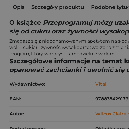
Opis
Szczegóły produktu
Podobne tytuł
O książce
Przeprogramuj mózg uzale
się od cukru oraz żywności wysoko
Zmagasz się z niepohamowanym apetytem na słodycz
woli – cukier i żywność wysokoprzetworzona zmieni
program, który wdrożysz samodzielnie w domu.
Szczegółowe informacje na temat k
opanować zachcianki i uwolnić się
Wydawnictwo:
Vital
EAN:
978838429179
Autor:
Wilcox Claire 
Rodzaj oprawy:
Okładka bros