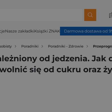
cje
Nasze zakładki
Książki ZNAK
Darmowa dostawa od 99
sobisty
Poradniki
Poradniki - Zdrowie
Przeprogramuj mózg uza
eżniony od jedzenia. Jak 
wolnić się od cukru oraz ż