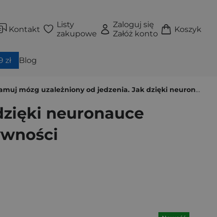
Listy
Zaloguj się
Kontakt
Koszyk
zakupowe
Załóż konto
 zł
Blog
leżniony od jedzenia. Jak dzięki neuronauce opanować zachcianki i uwolnić się od cukru oraz żywności wysokoprzetworzonej
dzięki neuronauce
ywności