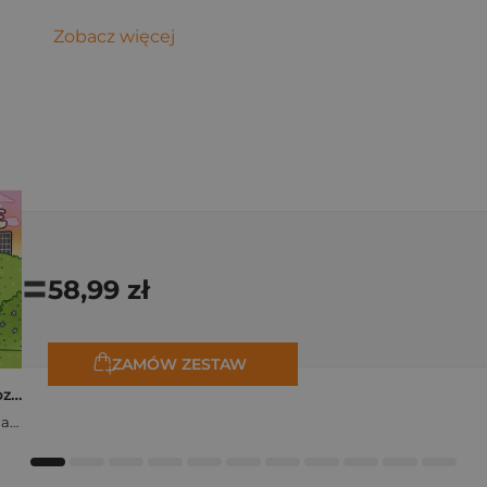
Zobacz więcej
=
58,99 zł
ZAMÓW ZESTAW
Polishcore. Nasza cozy kolorowanka
Zofia Ejsymont-Stępniak „Timka.ink”