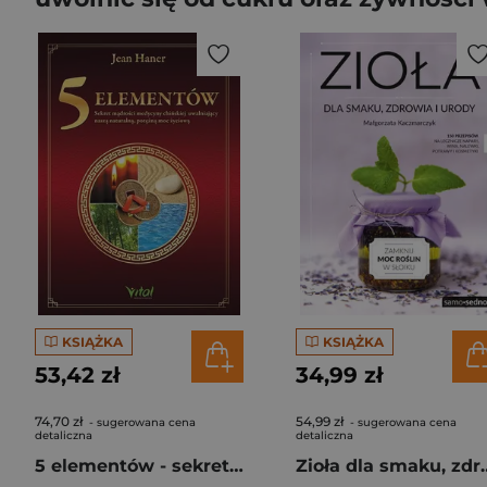
KSIĄŻKA
KSIĄŻKA
53,42 zł
34,99 zł
74,70 zł
54,99 zł
- sugerowana cena
- sugerowana cena
detaliczna
detaliczna
5 elementów - sekret mądrości medycyny chińskiej uwalniający naszą naturalną, potężną moc życiową wyd. 2025
Zioła dla smak