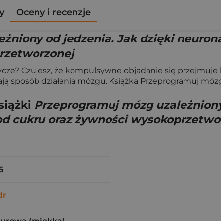
y
Oceny i recenzje
żniony od jedzenia. Jak dzięki neuron
przetworzonej
e? Czujesz, że kompulsywne objadanie się przejmuje ko
ają sposób działania mózgu. Książka Przeprogramuj móz
siążki
Przeprogramuj mózg uzależniony
 od cukru oraz żywności wysokoprzetwo
5
dr
zurowa (miękka)