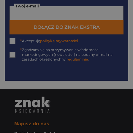
Twój e-mail
DOŁĄCZ DO ZNAK EKSTRA
*
Akceptuję
politykę prywatności
*
Zgadzam się na otrzymywanie wiadomości
marketingowych (newsletter) na podany
e-mail
na
zasadach określonych w
regulaminie
.
Napisz do nas