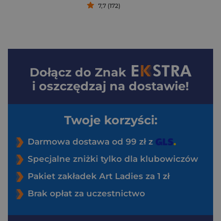
7,7 (172)
Dołącz do
Znak
i oszczędzaj na dostawie!
Twoje korzyści:
Darmowa dostawa od 99 zł z
Specjalne zniżki tylko dla klubowiczów
Pakiet zakładek Art Ladies za 1 zł
Brak opłat za uczestnictwo