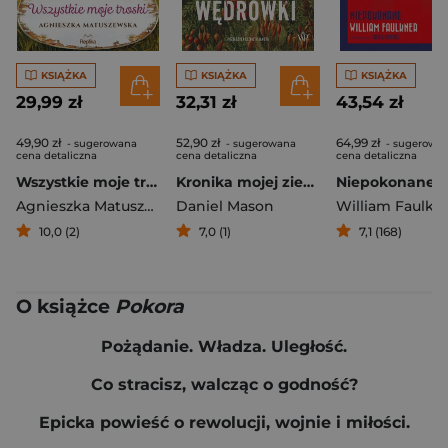
KSIĄŻKA
KSIĄŻKA
KSIĄŻKA
29,99 zł
32,31 zł
43,54 zł
49,90 zł
52,90 zł
64,99 zł
- sugerowana
- sugerowana
- sugerowa
cena detaliczna
cena detaliczna
cena detaliczna
Wszystkie moje troski
Kronika mojej ziemskiej wędrówki
Niepokonane
Agnieszka Matuszewska
Daniel Mason
William Faulkn
10,0 (2)
7,0 (1)
7,1 (168)
O książce
Pokora
Pożądanie. Władza. Uległość.
Co stracisz, walcząc o godność?
Epicka powieść o rewolucji, wojnie i miłości.