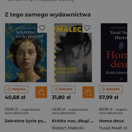
Z tego samego wydawnictwa
KSIĄŻKA
KSIĄŻKA
KSIĄŻKA
40,68 zł
31,80 zł
57,99 zł
59,90 zł
49,90 zł
89,90 zł
- sugerowana
- sugerowana
- sugerowa
cena detaliczna
cena detaliczna
cena detaliczna
Sekretne życie pszczół wyd. 3
Krótka noc, długi krzyk
Homo deus
Robert Małecki
Yuval Noah Hara