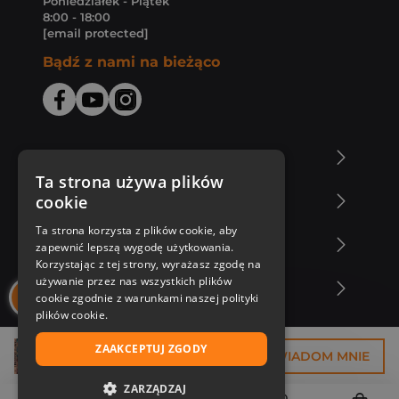
Poniedziałek - Piątek
8:00 - 18:00
[email protected]
Bądź z nami na bieżąco
O Księgarni Znak
Ta strona używa plików
cookie
Zakupy u nas
Ta strona korzysta z plików cookie, aby
Nasza oferta
zapewnić lepszą wygodę użytkowania.
Korzystając z tej strony, wyrażasz zgodę na
używanie przez nas wszystkich plików
Nasi autorzy
cookie zgodnie z warunkami naszej polityki
plików cookie.
ZAAKCEPTUJ ZGODY
37,43 zł
POWIADOM MNIE
ZARZĄDZAJ