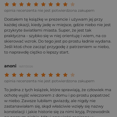
Twoja ocena: Beznadziejna 1/10"
Twoja ocena: Bardzo słaba 2/10"
Twoja ocena: Słaba 3/10"
Twoja ocena: Może być 4/10"
Twoja ocena: Przeciętna 5/10"
Twoja ocena: Dobra 6/10"
Twoja ocena: Bardzo dobra 7/10"
Twoja ocena: Rewelacyjna 8/10
Twoja ocena: Wybitna 9/10
Twoja ocena: Arcydzieło
opinia recenzenta nie jest potwierdzona zakupem
Dostałem tę książkę w prezencie i używam jej przy
każdej okazji, kiedy jadę w miejsce, gdzie niebo nie jest
przykryte światłami miasta. Super, że jest tak
praktyczna - szybko się w niej orientuję i wiem, na co
skierować wzrok. Do tego jest po prostu ładnie wydana.
Jeśli ktoś chce zacząć przygodę z patrzeniem w niebo,
to naprawdę ciężko o lepszy start.
anoni
16/07/2026
Twoja ocena: Beznadziejna 1/10"
Twoja ocena: Bardzo słaba 2/10"
Twoja ocena: Słaba 3/10"
Twoja ocena: Może być 4/10"
Twoja ocena: Przeciętna 5/10"
Twoja ocena: Dobra 6/10"
Twoja ocena: Bardzo dobra 7/10"
Twoja ocena: Rewelacyjna 8/10
Twoja ocena: Wybitna 9/10
Twoja ocena: Arcydzieło
opinia recenzenta nie jest potwierdzona zakupem
To jedna z tych książek, które sprawiają, że człowiek ma
ochotę wyjść wieczorem z domu i po prostu popatrzeć
w niebo. Zawsze lubiłam gwiazdy, ale nigdy nie
zastanawiałam się, skąd właściwie wzięły się nazwy
konstelacji i jakie historie się za nimi kryją. Przewodnik