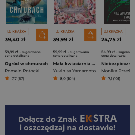
KSIĄŻKA
KSIĄŻKA
KSIĄŻKA
39,40 zł
39,99 zł
24,75 zł
59,99 zł
59,99 zł
54,99 zł
- sugerowana
- sugerowana
- sugerowa
cena detaliczna
cena detaliczna
cena detaliczna
Ogród w chmurach
Mała kwiaciarnia w Tokio
Romain Potocki
Yukihisa Yamamoto
7,7 (67)
8,0 (104)
7,1 (101)
Dołącz do
Znak
i oszczędzaj na dostawie!