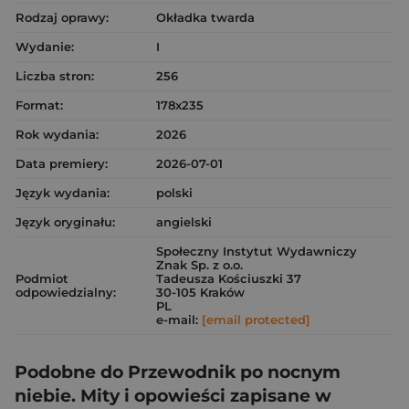
Rodzaj oprawy:
Okładka twarda
Wydanie:
I
Liczba stron:
256
Format:
178x235
Rok wydania:
2026
Data premiery:
2026-07-01
Język wydania:
polski
Język oryginału:
angielski
Społeczny Instytut Wydawniczy
Znak Sp. z o.o.
Podmiot
Tadeusza Kościuszki 37
odpowiedzialny:
30-105 Kraków
PL
e-mail:
[email protected]
Podobne do Przewodnik po nocnym
niebie. Mity i opowieści zapisane w