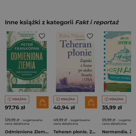
Inne książki z kategorii
Fakt i reportaż
KSIĄŻKA
KSIĄŻKA
KSIĄŻKA
97,76 zł
40,94 zł
35,99 zł
129,99 zł
49,99 zł
59,99 zł
- sugerowana
- sugerowana
- sugerowa
cena detaliczna
cena detaliczna
cena detaliczna
Odmieniona Ziemia. Nieopowiedziana historia
Teheran płonie. Zapiski z Iranu po ataku Izraela i USA