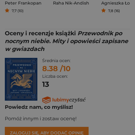
Peter Frankopan
Raha Nik-Andish
7,7 (10)
7,8 (16)
Oceny i recenzje książki
Przewodnik po
nocnym niebie. Mity i opowieści zapisane
w gwiazdach
Średnia ocen:
8.38
/10
Liczba ocen:
13
Powiedz nam, co myślisz!
Pomóż innym i zostaw ocenę!
ZALOGUJ SIĘ, ABY DODAĆ OPINIĘ