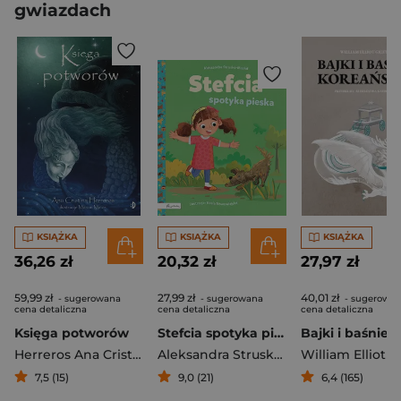
gwiazdach
KSIĄŻKA
KSIĄŻKA
KSIĄŻKA
36,26 zł
20,32 zł
27,97 zł
59,99 zł
27,99 zł
40,01 zł
- sugerowana
- sugerowana
- sugerowa
cena detaliczna
cena detaliczna
cena detaliczna
Księga potworów
Stefcia spotyka pieska
Herreros Ana Cristina
Aleksandra Struska-Musiał
William Elliot Gr
7,5 (15)
9,0 (21)
6,4 (165)