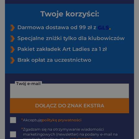
Twoje korzyści:
Darmowa dostawa od 99 zł z
Specjalne zniżki tylko dla klubowiczów
Pakiet zakładek Art Ladies za 1 zł
Brak opłat za uczestnictwo
Twój e-mail
DOŁĄCZ DO ZNAK EKSTRA
*
Akceptuję
politykę prywatności
*
Zgadzam się na otrzymywanie wiadomości
marketingowych (newsletter) na podany
e-mail
na