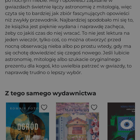
po nocnym niebie. Mity i opowieści zapisane w
gwiazdach świetnie łączy astronomię z mitologią, więc
czyta się to bardziej jak zbiór fascynujących opowieści
niż zwykły przewodnik. Najbardziej spodobało mi się to,
że książka jest pięknie wydana i naprawdę zachęca,
żeby co jakiś czas do niej wracać. To nie jest lektura na
jeden wieczór, tylko coś, co można otworzyć przed
nocną obserwacją nieba albo po prostu wtedy, gdy ma
się ochotę dowiedzieć się czegoś nowego. Jeśli lubicie
astronomię, mitologię albo szukacie oryginalnego
prezentu dla kogoś, kto uwielbia patrzeć w gwiazdy, to
naprawdę trudno o lepszy wybór.
Z tego samego wydawnictwa