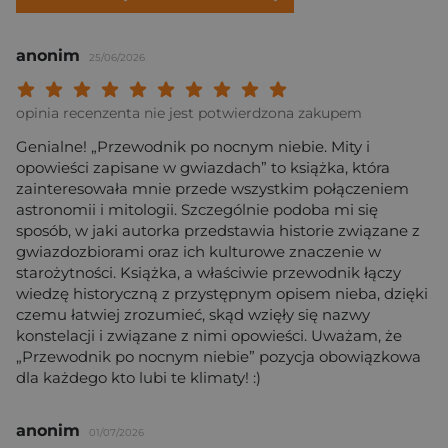
anonim
25/06/2026
Twoja ocena: Beznadziejna 1/10"
Twoja ocena: Bardzo słaba 2/10"
Twoja ocena: Słaba 3/10"
Twoja ocena: Może być 4/10"
Twoja ocena: Przeciętna 5/10"
Twoja ocena: Dobra 6/10"
Twoja ocena: Bardzo dobra 7/10"
Twoja ocena: Rewelacyjna 8/10
Twoja ocena: Wybitna 9/10
Twoja ocena: Arcydzieło
opinia recenzenta nie jest potwierdzona zakupem
Genialne! „Przewodnik po nocnym niebie. Mity i
opowieści zapisane w gwiazdach” to książka, która
zainteresowała mnie przede wszystkim połączeniem
astronomii i mitologii. Szczególnie podoba mi się
sposób, w jaki autorka przedstawia historie związane z
gwiazdozbiorami oraz ich kulturowe znaczenie w
starożytności. Książka, a właściwie przewodnik łączy
wiedzę historyczną z przystępnym opisem nieba, dzięki
czemu łatwiej zrozumieć, skąd wzięły się nazwy
konstelacji i związane z nimi opowieści. Uważam, że
„Przewodnik po nocnym niebie” pozycja obowiązkowa
dla każdego kto lubi te klimaty! :)
anonim
01/07/2026