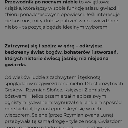
Przewodnik po nocnym niebie
to wyjątkowa
książka, która łączy w sobie funkcję atlasu gwiazd i
zbioru ponadczasowych opowieści. Jeśli interesuje
cię kosmos, mity i lubisz patrzeć w rozgwieżdżone
niebo – ta pozycja będzie idealnym wyborem.
Zatrzymaj się i spójrz w górę – odkryjesz
bezkresny świat bogów, bohaterów i stworzeń,
których historie świecą jaśniej niż niejedna
gwiazda.
Od wieków ludzie z zachwytem i tęsknotą
spoglądali w rozgwieżdżone niebo. Dla starożytnych
Greków i Rzymian Słońce, Księżyc i Ziemia były
bóstwami. Helios przemierzał niebiosa swym
ognistym rydwanem: wynurzał się rankiem spośród
morskich fal, by następnie skryć się w nich
wieczorem. Selene (przez Rzymian zwana Luną)
przebywała tę samą drogę – tyle że nocą. Gwiazdom
spoza naszego układu słonecznego nadawano