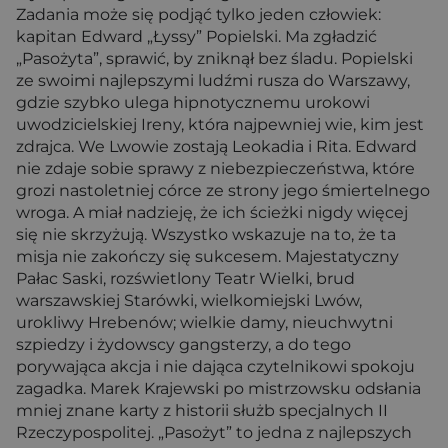
Zadania może się podjąć tylko jeden człowiek:
kapitan Edward „Łyssy” Popielski. Ma zgładzić
„Pasożyta”, sprawić, by zniknął bez śladu. Popielski
ze swoimi najlepszymi ludźmi rusza do Warszawy,
gdzie szybko ulega hipnotycznemu urokowi
uwodzicielskiej Ireny, która najpewniej wie, kim jest
zdrajca. We Lwowie zostają Leokadia i Rita. Edward
nie zdaje sobie sprawy z niebezpieczeństwa, które
grozi nastoletniej córce ze strony jego śmiertelnego
wroga. A miał nadzieję, że ich ścieżki nigdy więcej
się nie skrzyżują. Wszystko wskazuje na to, że ta
misja nie zakończy się sukcesem. Majestatyczny
Pałac Saski, rozświetlony Teatr Wielki, brud
warszawskiej Starówki, wielkomiejski Lwów,
urokliwy Hrebenów; wielkie damy, nieuchwytni
szpiedzy i żydowscy gangsterzy, a do tego
porywająca akcja i nie dająca czytelnikowi spokoju
zagadka. Marek Krajewski po mistrzowsku odsłania
mniej znane karty z historii służb specjalnych II
Rzeczypospolitej. „Pasożyt” to jedna z najlepszych