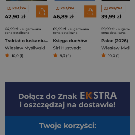
KSIĄŻKA
KSIĄŻKA
KSIĄŻKA
42,90 zł
46,89 zł
39,99 zł
64,99 zł
69,99 zł
59,99 zł
- sugerowana
- sugerowana
- sugerowa
cena detaliczna
cena detaliczna
cena detaliczna
Traktat o łuskaniu fasoli (2026)
Księga duchów
Pałac (2026)
Wiesław Myśliwski
Siri Hustvedt
Wiesław Myśliw
10,0 (1)
9,3 (4)
10,0 (1)
Dołącz do
Znak
i oszczędzaj na dostawie!
Twoje korzyści: