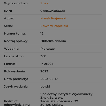
Wydawnictwo:
Znak
EAN:
9788324066681
Autor:
Marek Krajewski
Seria:
Edward Popielski
Numer tomu:
12
Rodzaj oprawy:
Okładka twarda
Wydanie:
Pierwsze
Liczba stron:
368
Format:
140x205
Rok wydania:
2023
Data premiery:
2023-05-17
Język wydania:
polski
Społeczny Instytut Wydawniczy
Znak Sp. z o.o.
Podmiot
Tadeusza Kościuszki 37
odpowiedzialny:
30-105 Kraków