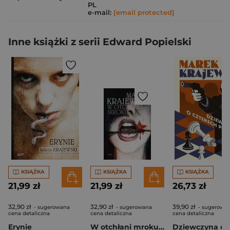
PL
e-mail:
[email protected]
Inne książki z serii Edward Popielski
KSIĄŻKA
KSIĄŻKA
KSIĄŻKA
21,99 zł
21,99 zł
26,73 zł
32,90 zł
32,90 zł
39,90 zł
- sugerowana
- sugerowana
- sugerowa
cena detaliczna
cena detaliczna
cena detaliczna
Erynie
W otchłani mroku BR