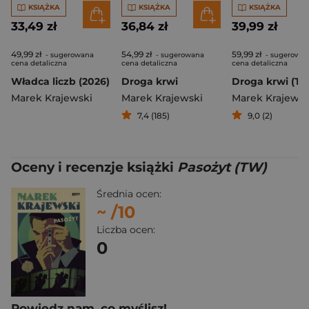
KSIĄŻKA
KSIĄŻKA
KSIĄŻKA
33,49 zł
36,84 zł
39,99 zł
49,99 zł
54,99 zł
59,99 zł
- sugerowana
- sugerowana
- sugerowa
cena detaliczna
cena detaliczna
cena detaliczna
Władca liczb (2026)
Droga krwi
Droga krwi (T)
Marek Krajewski
Marek Krajewski
Marek Krajewsk
7,4 (185)
9,0 (2)
Oceny i recenzje książki
Pasożyt (TW)
Średnia ocen:
~
/10
Liczba ocen:
0
Powiedz nam, co myślisz!