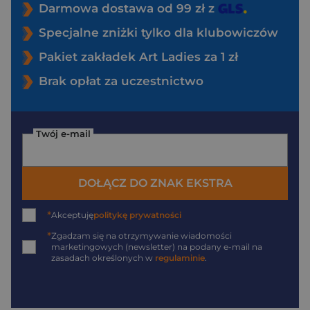
Darmowa dostawa od 99 zł z
Specjalne zniżki tylko dla klubowiczów
Pakiet zakładek Art Ladies za 1 zł
Brak opłat za uczestnictwo
Twój e-mail
DOŁĄCZ DO ZNAK EKSTRA
*
Akceptuję
politykę prywatności
*
Zgadzam się na otrzymywanie wiadomości
marketingowych (newsletter) na podany
e-mail
na
zasadach określonych w
regulaminie
.