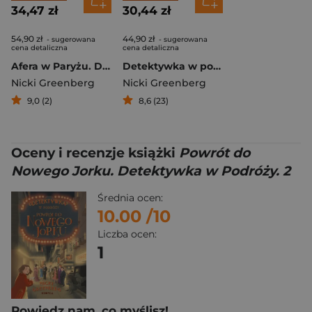
34,47 zł
30,44 zł
54,90 zł
44,90 zł
- sugerowana
- sugerowana
cena detaliczna
cena detaliczna
Afera w Paryżu. Detektywka w Podróży. Tom 3
Detektywka w podróży. Wyprawa przez Atlantyk
Nicki Greenberg
Nicki Greenberg
9,0 (2)
8,6 (23)
Oceny i recenzje książki
Powrót do
Nowego Jorku. Detektywka w Podróży. 2
Średnia ocen:
10.00
/10
Liczba ocen:
1
Powiedz nam, co myślisz!