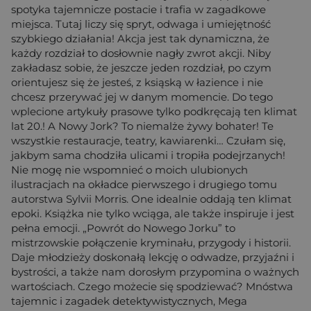
spotyka tajemnicze postacie i trafia w zagadkowe
miejsca. Tutaj liczy się spryt, odwaga i umiejętność
szybkiego działania! Akcja jest tak dynamiczna, że
każdy rozdział to dosłownie nagły zwrot akcji. Niby
zakładasz sobie, że jeszcze jeden rozdział, po czym
orientujesz się że jesteś, z ksiąską w łazience i nie
chcesz przerywać jej w danym momencie. Do tego
wplecione artykuły prasowe tylko podkręcają ten klimat
lat 20.! A Nowy Jork? To niemalże żywy bohater! Te
wszystkie restauracje, teatry, kawiarenki… Czułam się,
jakbym sama chodziła ulicami i tropiła podejrzanych!
Nie mogę nie wspomnieć o moich ulubionych
ilustracjach na okładce pierwszego i drugiego tomu
autorstwa Sylvii Morris. One idealnie oddają ten klimat
epoki. Książka nie tylko wciąga, ale także inspiruje i jest
pełna emocji. „Powrót do Nowego Jorku” to
mistrzowskie połączenie kryminału, przygody i historii.
Daje młodzieży doskonałą lekcję o odwadze, przyjaźni i
bystrości, a także nam dorosłym przypomina o ważnych
wartościach. Czego możecie się spodziewać? Mnóstwa
tajemnic i zagadek detektywistycznych, Mega