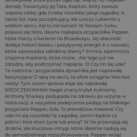
dorosły. Towarzyszy jej Tata, Kapitan, który zawsze
wspiera córkę, gdy trzeba rozwikłać jakąś zagadkę. A
także Sol, nasz początkujący, ale uroczy cukiernik o
wielkim sercu. Ale to nie koniec! W Nowym Jorku
pojawia się Nora, dawna najlepsza przyjaciółka Pepper,
która marzy o karierze na Broadwayu. Jej obecność
dodaje historii blasku i pozytywnej energii! A z nowości,
która wprowadza odrobinę dramy? Emma, tajemnicza
znajoma Kapitana, która może… Ale tego już nie
zdradzę, aby podtrzymać napięcie. :D Czy im się uda?
Ta rodzinna i przyjacielska dynamika jest naprawdę
fascynująca! Z ręką na sercu, ta afera wciągnie Was bez
reszty! Tym razem sprawa staje się naprawdę
NIEOCZEKIWANA! Nagle znany krytyk kulinarny,
Anthony Sharkey, podupada na zdrowiu po wizycie w
restauracji, a wszystkie podejrzenia padają na bliskiego
przyjaciela Pepper, Sola. To prawdziwa masakra! Czy
uda im się rozwikłać tę zagadkę, zanim będzie za
późno i ktoś straci życie lub pracę? W tle przewijają się
drobne, ale kluczowe intrygi, które idealnie nadają się
do samodzielnego rozszyfrowywania. Pepper wciąż