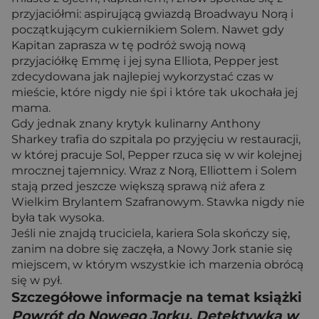
przyjaciółmi: aspirującą gwiazdą Broadwayu Norą i
początkującym cukiernikiem Solem. Nawet gdy
Kapitan zaprasza w tę podróż swoją nową
przyjaciółkę Emmę i jej syna Elliota, Pepper jest
zdecydowana jak najlepiej wykorzystać czas w
mieście, które nigdy nie śpi i które tak ukochała jej
mama.
Gdy jednak znany krytyk kulinarny Anthony
Sharkey trafia do szpitala po przyjęciu w restauracji,
w której pracuje Sol, Pepper rzuca się w wir kolejnej
mrocznej tajemnicy. Wraz z Norą, Elliottem i Solem
stają przed jeszcze większą sprawą niż afera z
Wielkim Brylantem Szafranowym. Stawka nigdy nie
była tak wysoka.
Jeśli nie znajdą truciciela, kariera Sola skończy się,
zanim na dobre się zaczęła, a Nowy Jork stanie się
miejscem, w którym wszystkie ich marzenia obrócą
się w pył.
Szczegółowe informacje na temat książki
Powrót do Nowego Jorku. Detektywka w