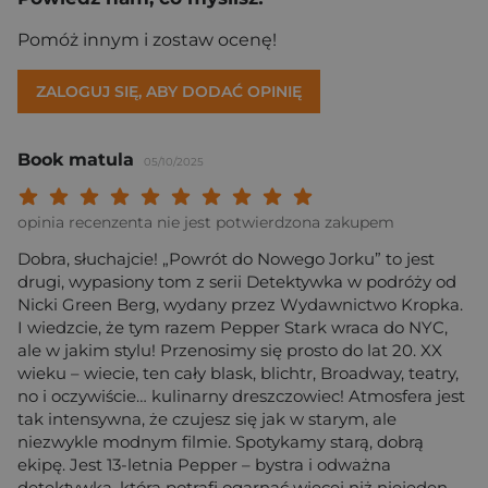
Pomóż innym i zostaw ocenę!
ZALOGUJ SIĘ, ABY DODAĆ OPINIĘ
Book matula
05/10/2025
Twoja ocena: Beznadziejna 1/10"
Twoja ocena: Bardzo słaba 2/10"
Twoja ocena: Słaba 3/10"
Twoja ocena: Może być 4/10"
Twoja ocena: Przeciętna 5/10"
Twoja ocena: Dobra 6/10"
Twoja ocena: Bardzo dobra 7/10"
Twoja ocena: Rewelacyjna 8/10
Twoja ocena: Wybitna 9/10
Twoja ocena: Arcydzieło
opinia recenzenta nie jest potwierdzona zakupem
Dobra, słuchajcie! „Powrót do Nowego Jorku” to jest
drugi, wypasiony tom z serii Detektywka w podróży od
Nicki Green Berg, wydany przez Wydawnictwo Kropka.
I wiedzcie, że tym razem Pepper Stark wraca do NYC,
ale w jakim stylu! Przenosimy się prosto do lat 20. XX
wieku – wiecie, ten cały blask, blichtr, Broadway, teatry,
no i oczywiście… kulinarny dreszczowiec! Atmosfera jest
tak intensywna, że czujesz się jak w starym, ale
niezwykle modnym filmie. Spotykamy starą, dobrą
ekipę. Jest 13-letnia Pepper – bystra i odważna
detektywka, która potrafi ogarnąć więcej niż niejeden