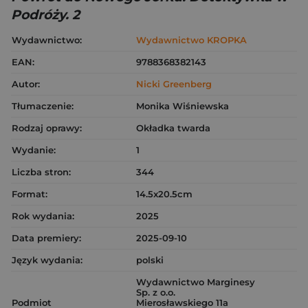
Podróży. 2
Wydawnictwo:
Wydawnictwo KROPKA
EAN:
9788368382143
Autor:
Nicki Greenberg
Tłumaczenie:
Monika Wiśniewska
Rodzaj oprawy:
Okładka twarda
Wydanie:
1
Liczba stron:
344
Format:
14.5x20.5cm
Rok wydania:
2025
Data premiery:
2025-09-10
Język wydania:
polski
Wydawnictwo Marginesy
Sp. z o.o.
Podmiot
Mierosławskiego 11a