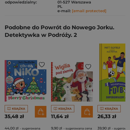
odpowiedzialny:
01-527 Warszawa
PL
e-mail:
[email protected]
Podobne do Powrót do Nowego Jorku.
Detektywka w Podróży. 2
KSIĄŻKA
KSIĄŻKA
KSIĄŻKA
35,48 zł
11,64 zł
26,33 zł
44,00 zł
9,90 zł
39,90 zł
- sugerowana
- sugerowana cena
- sugerowa