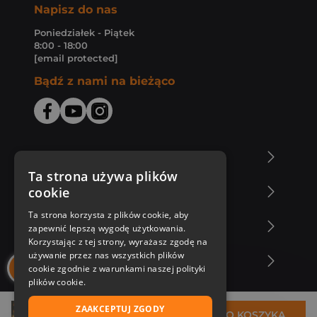
Napisz do nas
Poniedziałek - Piątek
8:00 - 18:00
[email protected]
Bądź z nami na bieżąco
O Księgarni Znak
Ta strona używa plików
cookie
Zakupy u nas
Ta strona korzysta z plików cookie, aby
Nasza oferta
zapewnić lepszą wygodę użytkowania.
Korzystając z tej strony, wyrażasz zgodę na
używanie przez nas wszystkich plików
Nasi autorzy
cookie zgodnie z warunkami naszej polityki
plików cookie.
ZAAKCEPTUJ ZGODY
34,47 zł
DO KOSZYKA