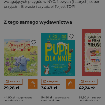
wciągających przygód w NYC, Nowych (i starych) super
przyjaźni. Bierzcie i czytajcie! To jest TOP!
Z tego samego wydawnictwa
KSIĄŻKA
KSIĄŻKA
KSIĄŻKA
29,28 zł
34,47 zł
42,24 zł
44,90 zł
54,90 zł
69,90 zł
- sugerowana
- sugerowana
- sugerowa
cena detaliczna
cena detaliczna
cena detaliczna