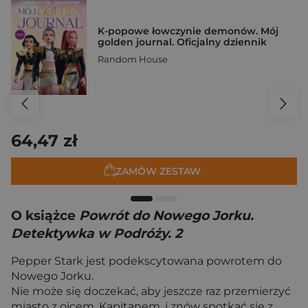
K-popowe łowczynie demonów. Mój
golden journal. Oficjalny dziennik
Random House
64,47 zł
ZAMÓW ZESTAW
O książce
Powrót do Nowego Jorku.
Detektywka w Podróży. 2
Pepper Stark jest podekscytowana powrotem do
Nowego Jorku.
Nie może się doczekać, aby jeszcze raz przemierzyć
miasto z ojcem, Kapitanem, i znów spotkać się z