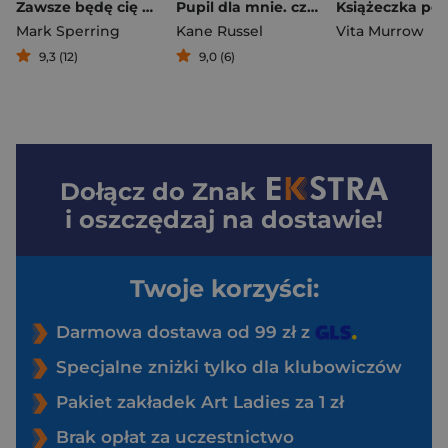
Zawsze będę cię kochać
Pupil dla mnie. czyli przezabawny przewodnik po świecie typowych i nietypowych zwierząt domowych
Mark Sperring
Kane Russel
Vita Murrow
9,3 (12)
9,0 (6)
Dołącz do
Znak
i oszczędzaj na dostawie!
Twoje korzyści:
Darmowa dostawa od 99 zł z
Specjalne zniżki tylko dla klubowiczów
Pakiet zakładek Art Ladies za 1 zł
Brak opłat za uczestnictwo