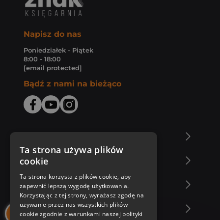
Napisz do nas
Poniedziałek - Piątek
8:00 - 18:00
[email protected]
Bądź z nami na bieżąco
O Księgarni Znak
Ta strona używa plików
cookie
Zakupy u nas
Ta strona korzysta z plików cookie, aby
Nasza oferta
zapewnić lepszą wygodę użytkowania.
Korzystając z tej strony, wyrażasz zgodę na
używanie przez nas wszystkich plików
Nasi autorzy
cookie zgodnie z warunkami naszej polityki