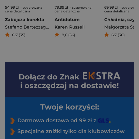
54,99 zł
79,99 zł
69,99 zł
- sugerowana
- sugerowana
- sugerowa
cena detaliczna
cena detaliczna
cena detaliczna
Zabójcza korekta
Antidotum
Stefano Bartezzaghi
,
Pier Mauro Tamburini
Karen Russell
8,7 (35)
8,6 (56)
6,7 (30)
Dołącz do
Znak
i oszczędzaj na dostawie!
Twoje korzyści:
Darmowa dostawa od 99 zł z
Specjalne zniżki tylko dla klubowiczów