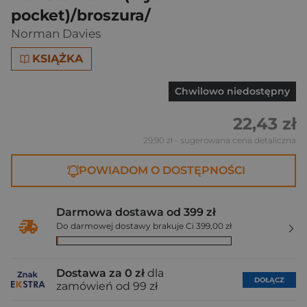
pocket)/broszura/
Norman Davies
KSIĄŻKA
Chwilowo niedostępny
22,43 zł
29,90 zł
- sugerowana cena detaliczna
POWIADOM O DOSTĘPNOŚCI
Darmowa dostawa od 399 zł
Do darmowej dostawy brakuje Ci 399,00 zł
Dostawa za 0 zł
dla
DOŁĄCZ
zamówień od 99 zł