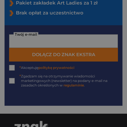
Pakiet zakładek Art Ladies za 1 zł
Brak opłat za uczestnictwo
Twój e-mail
DOŁĄCZ DO ZNAK EKSTRA
*
Akceptuję
politykę prywatności
*
Zgadzam się na otrzymywanie wiadomości
marketingowych (newsletter) na podany
e-mail
na
zasadach określonych w
regulaminie
.