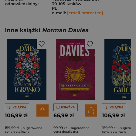
odpowiedzialny:
30-105 Kraków
PL
e-mail:
[email protected]
Inne książki
Norman Davies
KSIĄŻKA
KSIĄŻKA
KSIĄŻKA
106,99 zł
66,99 zł
106,99 zł
159,99 zł
99,99 zł
159,99 zł
- sugerowana
- sugerowana
- sugerowa
cena detaliczna
cena detaliczna
cena detaliczna