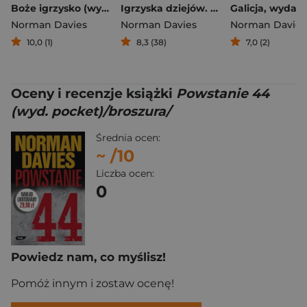
Boże igrzysko (wyd. 2026 - nowa okładka)
Igrzyska dziejów. Zapasy historyka z historią
Norman Davies
Norman Davies
Norman Davies
10,0 (1)
8,3 (38)
7,0 (2)
Oceny i recenzje książki
Powstanie 44
(wyd. pocket)/broszura/
Średnia ocen:
~
/10
Liczba ocen:
0
Powiedz nam, co myślisz!
Pomóż innym i zostaw ocenę!