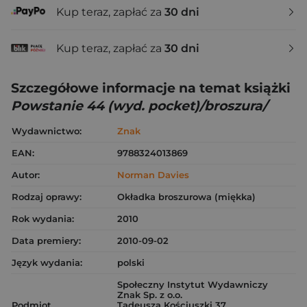
Kup teraz, zapłać za
30 dni
Kup teraz, zapłać za
30 dni
Szczegółowe informacje na temat książki
Powstanie 44 (wyd. pocket)/broszura/
Wydawnictwo:
Znak
EAN:
9788324013869
Autor:
Norman Davies
Rodzaj oprawy:
Okładka broszurowa (miękka)
Rok wydania:
2010
Data premiery:
2010-09-02
Język wydania:
polski
Społeczny Instytut Wydawniczy
Znak Sp. z o.o.
Podmiot
Tadeusza Kościuszki 37