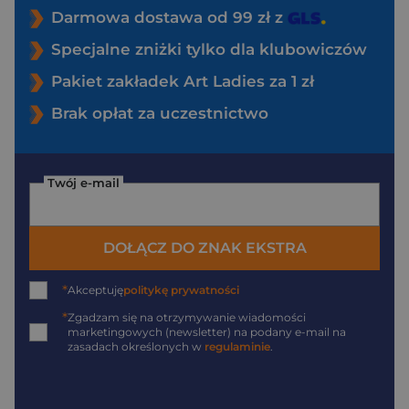
Darmowa dostawa od 99 zł z
Specjalne zniżki tylko dla klubowiczów
Pakiet zakładek Art Ladies za 1 zł
Brak opłat za uczestnictwo
Twój e-mail
DOŁĄCZ DO ZNAK EKSTRA
*
Akceptuję
politykę prywatności
*
Zgadzam się na otrzymywanie wiadomości
marketingowych (newsletter) na podany
e-mail
na
zasadach określonych w
regulaminie
.