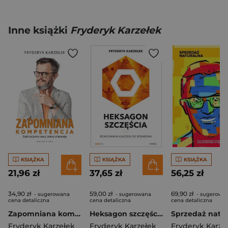
Inne książki
Fryderyk Karzełek
KSIĄŻKA
KSIĄŻKA
KSIĄŻKA
21,96 zł
37,65 zł
56,25 zł
34,90 zł
59,00 zł
69,90 zł
- sugerowana
- sugerowana
- sugerowa
cena detaliczna
cena detaliczna
cena detaliczna
Zapomniana kompetencja. Czyli ta jedna rzecz, której ci brakuje
Heksagon szczęścia
Fryderyk Karzełek
Fryderyk Karzełek
Fryderyk Karze