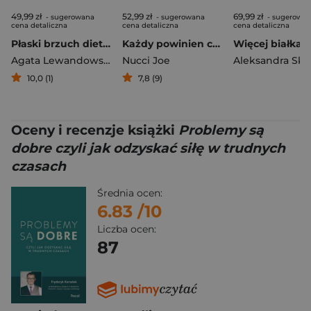
49,99 zł
52,99 zł
69,99 zł
- sugerowana
- sugerowana
- sugerowa
cena detaliczna
cena detaliczna
cena detaliczna
Płaski brzuch dieta i ćwiczenia wyd. 2026
Każdy powinien chodzić na terapię oraz inne kłamstwa psychologii
Agata Lewandowska
Nucci Joe
10,0 (1)
7,8 (9)
Oceny i recenzje książki
Problemy są
dobre czyli jak odzyskać siłę w trudnych
czasach
Średnia ocen:
6.83
/10
Liczba ocen:
87