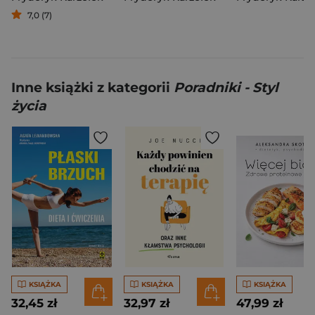
7,0 (7)
Inne książki z kategorii
Poradniki - Styl
życia
KSIĄŻKA
KSIĄŻKA
KSIĄŻKA
32,45 zł
32,97 zł
47,99 zł