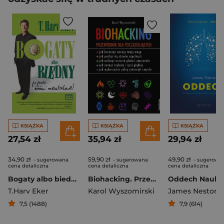
KSIĄŻKA
KSIĄŻKA
KSIĄŻKA
27,54 zł
35,94 zł
29,94 zł
34,90 zł
59,90 zł
49,90 zł
- sugerowana
- sugerowana
- sugerowa
cena detaliczna
cena detaliczna
cena detaliczna
Bogaty albo biedny, po prostu różni mentalnie
Biohacking. Przewodnik dla początkujących
T.Harv Eker
Karol Wyszomirski
James Nestor
7,5 (1488)
7,9 (614)