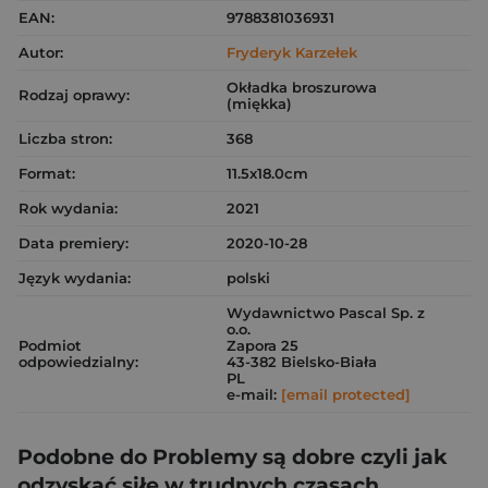
EAN:
9788381036931
Autor:
Fryderyk Karzełek
Okładka broszurowa
Rodzaj oprawy:
(miękka)
Liczba stron:
368
Format:
11.5x18.0cm
Rok wydania:
2021
Data premiery:
2020-10-28
Język wydania:
polski
Wydawnictwo Pascal Sp. z
o.o.
Podmiot
Zapora 25
odpowiedzialny:
43-382 Bielsko-Biała
PL
e-mail:
[email protected]
Podobne do Problemy są dobre czyli jak
odzyskać siłę w trudnych czasach