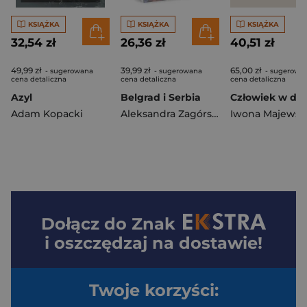
KSIĄŻKA
KSIĄŻKA
KSIĄŻKA
32,54 zł
26,36 zł
40,51 zł
49,99 zł
39,99 zł
65,00 zł
- sugerowana
- sugerowana
- sugerowa
cena detaliczna
cena detaliczna
cena detaliczna
Azyl
Belgrad i Serbia
Adam Kopacki
Aleksandra Zagórska-Chabros
Dołącz do
Znak
i oszczędzaj na dostawie!
Twoje korzyści: