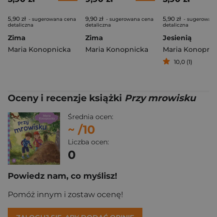
5,90 zł
9,90 zł
5,90 zł
- sugerowana cena
- sugerowana cena
- sugerowana
detaliczna
detaliczna
detaliczna
Zima
Zima
Jesienią
Maria Konopnicka
Maria Konopnicka
Maria Konopni
10,0 (1)
Oceny i recenzje książki
Przy mrowisku
Średnia ocen:
~
/10
Liczba ocen:
0
Powiedz nam, co myślisz!
Pomóż innym i zostaw ocenę!