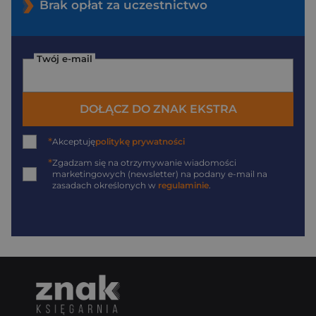
Brak opłat za uczestnictwo
Twój e-mail
DOŁĄCZ DO ZNAK EKSTRA
*
Akceptuję
politykę prywatności
*
Zgadzam się na otrzymywanie wiadomości
marketingowych (newsletter) na podany
e-mail
na
zasadach określonych w
regulaminie
.