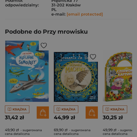
Podmiot
Prądnicka 77
odpowiedzialny:
31-202 Kraków
PL
e-mail:
[email protected]
Podobne do Przy mrowisku
KSIĄŻKA
KSIĄŻKA
KSIĄŻKA
31,42 zł
44,99 zł
30,25 zł
49,90 zł
69,90 zł
49,99 zł
- sugerowana
- sugerowana
- sugerowa
cena detaliczna
cena detaliczna
cena detaliczna