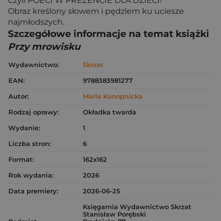
Czyli POECI W PREZENCIE DLA DZIECI!
Obraz kreślony słowem i pędzlem ku uciesze
najmłodszych.
Szczegółowe informacje na temat książki
Przy mrowisku
Wydawnictwo:
Skrzat
EAN:
9788383981277
Autor:
Maria Konopnicka
Rodzaj oprawy:
Okładka twarda
Wydanie:
1
Liczba stron:
6
Format:
162x162
Rok wydania:
2026
Data premiery:
2026-06-25
Księgarnia Wydawnictwo Skrzat
Stanisław Porębski