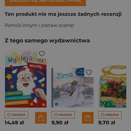
ZALOGUJ SIĘ, ABY DODAĆ OPINIĘ
Ten produkt nie ma jeszcze żadnych recenzji
Pomóż innym i zostaw ocenę!
Z tego samego wydawnictwa
KSIĄŻKA
KSIĄŻKA
KSIĄŻKA
14,49 zł
9,90 zł
9,70 zł