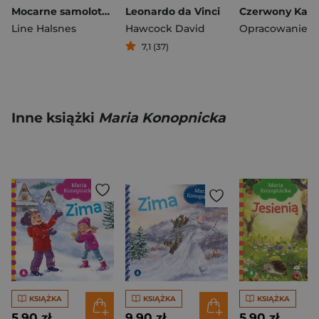
Mocarne samoloty. Ale to wielkie!
Leonardo da Vinci
Line Halsnes
Hawcock David
7,1 (37)
Inne książki
Maria Konopnicka
KSIĄŻKA
KSIĄŻKA
KSIĄŻKA
5,90 zł
9,90 zł
5,90 zł