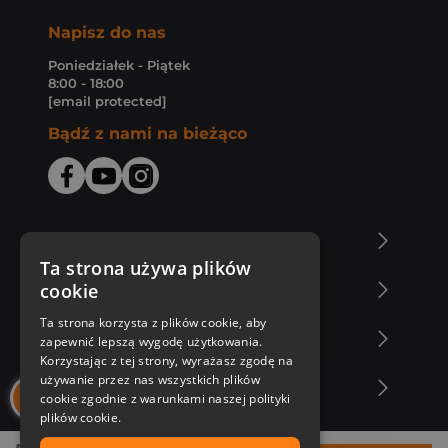
Napisz do nas
Poniedziałek - Piątek
8:00 - 18:00
[email protected]
Bądź z nami na bieżąco
O Księgarni Znak
Ta strona używa plików
cookie
Zakupy u nas
Ta strona korzysta z plików cookie, aby
Nasza oferta
zapewnić lepszą wygodę użytkowania.
Korzystając z tej strony, wyrażasz zgodę na
używanie przez nas wszystkich plików
Nasi autorzy
cookie zgodnie z warunkami naszej polityki
plików cookie.