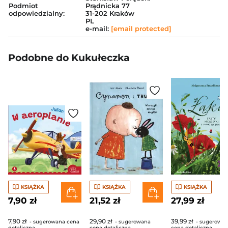
Podmiot
Prądnicka 77
odpowiedzialny:
31-202 Kraków
PL
e-mail:
[email protected]
Podobne do Kukułeczka
KSIĄŻKA
KSIĄŻKA
KSIĄŻKA
7,90 zł
21,52 zł
27,99 zł
7,90 zł
29,90 zł
39,99 zł
- sugerowana cena
- sugerowana
- sugerowa
detaliczna
cena detaliczna
cena detaliczna