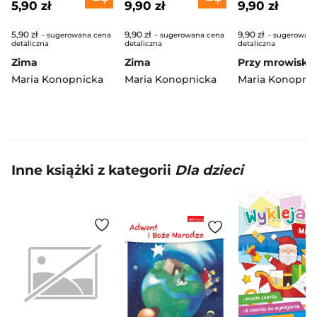
5,90 zł
9,90 zł
9,90 zł
5,90 zł
9,90 zł
9,90 zł
- sugerowana cena
- sugerowana cena
- sugerowana
detaliczna
detaliczna
detaliczna
Zima
Zima
Przy mrowisku
Maria Konopnicka
Maria Konopnicka
Maria Konopni
Inne książki z kategorii
Dla dzieci