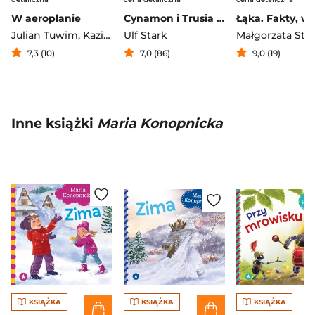
W aeroplanie
Cynamon i Trusia Wierszyki od stóp do głów
Julian Tuwim
,
Kazimierz Wasilewski
Ulf Stark
7,3 (10)
7,0 (86)
9,0 (19)
Inne książki
Maria Konopnicka
KSIĄŻKA
KSIĄŻKA
KSIĄŻKA