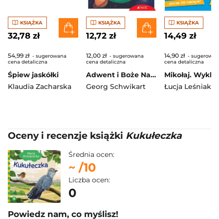
KSIĄŻKA
KSIĄŻKA
KSIĄŻKA
32,78 zł
12,72 zł
14,49 zł
54,99 zł
12,00 zł
14,90 zł
- sugerowana
- sugerowana
- sugerowan
cena detaliczna
cena detaliczna
cena detaliczna
Śpiew jaskółki
Adwent i Boże Narodzenie
Mikołaj. Wykle
Klaudia Zacharska
Georg Schwikart
Łucja Leśniak
Oceny i recenzje książki
Kukułeczka
Średnia ocen:
~
/10
Liczba ocen:
0
Powiedz nam, co myślisz!