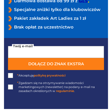
Darmowa dostawa od 99 zł z
Specjalne zniżki tylko dla klubowiczów
Pakiet zakładek Art Ladies za 1 zł
Brak opłat za uczestnictwo
Twój e-mail
DOŁĄCZ DO ZNAK EKSTRA
*
Akceptuję
politykę prywatności
*
Zgadzam się na otrzymywanie wiadomości
marketingowych (newsletter) na podany
e-mail
na
zasadach określonych w
regulaminie
.