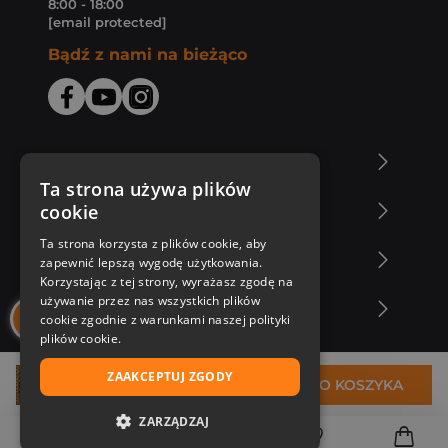
8:00 - 18:00
[email protected]
Bądź z nami na bieżąco
O Księgarni Znak
Ta strona używa plików
cookie
Zakupy u nas
Ta strona korzysta z plików cookie, aby
Nasza oferta
zapewnić lepszą wygodę użytkowania.
Korzystając z tej strony, wyrażasz zgodę na
używanie przez nas wszystkich plików
Nasi autorzy
cookie zgodnie z warunkami naszej polityki
plików cookie.
ZAAKCEPTUJ ZGODY
45,76 zł
DO KOSZYKA
ZARZĄDZAJ