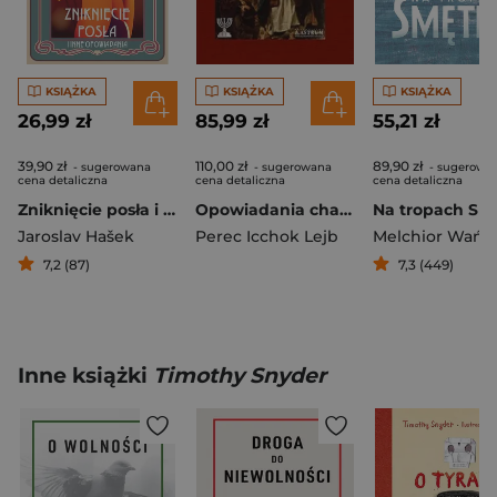
KSIĄŻKA
KSIĄŻKA
KSIĄŻKA
26,99 zł
85,99 zł
55,21 zł
39,90 zł
110,00 zł
89,90 zł
- sugerowana
- sugerowana
- sugerowa
cena detaliczna
cena detaliczna
cena detaliczna
Zniknięcie posła i inne opowiadania
Opowiadania chasyǳkie i ludowe.
Na tropach Sm
Jaroslav Hašek
Perec Icchok Lejb
7,2 (87)
7,3 (449)
Inne książki
Timothy Snyder