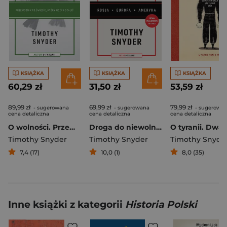
KSIĄŻKA
KSIĄŻKA
KSIĄŻKA
60,29 zł
31,50 zł
53,59 zł
89,99 zł
69,99 zł
79,99 zł
- sugerowana
- sugerowana
- sugerowa
cena detaliczna
cena detaliczna
cena detaliczna
O wolności. Przewodnik po świecie, który można ocalić
Droga do niewolności (wyd. 2, nowa przedmowa)
Timothy Snyder
Timothy Snyder
Timothy Snyde
7,4 (17)
10,0 (1)
8,0 (35)
Inne książki z kategorii
Historia Polski