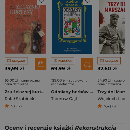
KSIĄŻKA
KSIĄŻKA
KSIĄŻKA
39,99 zł
69,99 zł
32,60 zł
65,00 zł
129,00 zł
54,90 zł
- sugerowana
- sugerowana
- sugerowa
cena detaliczna
cena detaliczna
cena detaliczna
Zza żelaznej kurtyny Historycy emigracyjni wobec historiografii krajowej (1945–1989)
Odmiany herbów szlachty Polski
Trzy dni Marsz
Rafał Stobiecki
Tadeusz Gajl
Wojciech Lada
9,0 (2)
7,4 (10)
Oceny i recenzje książki
Rekonstrukcja