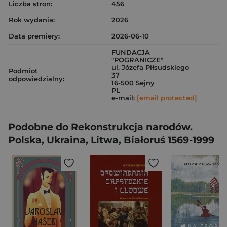
Liczba stron:
456
Rok wydania:
2026
Data premiery:
2026-06-10
FUNDACJA
"POGRANICZE"
ul. Józefa Piłsudskiego
Podmiot
37
odpowiedzialny:
16-500 Sejny
PL
e-mail:
[email protected]
Podobne do Rekonstrukcja narodów.
Polska, Ukraina, Litwa, Białoruś 1569-1999