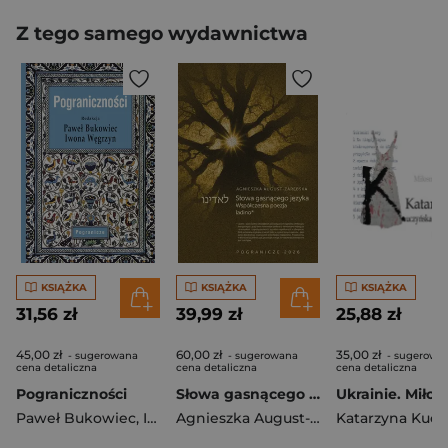
Z tego samego wydawnictwa
KSIĄŻKA
KSIĄŻKA
KSIĄŻKA
31,56 zł
39,99 zł
25,88 zł
45,00 zł
60,00 zł
35,00 zł
- sugerowana
- sugerowana
- sugerowa
cena detaliczna
cena detaliczna
cena detaliczna
Pograniczności
Słowa gasnącego języka
Paweł Bukowiec
,
Iwona Węgrzyn
Agnieszka August-Zarębska