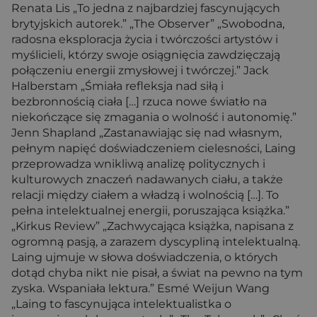
Renata Lis „To jedna z najbardziej fascynujących
brytyjskich autorek.” „The Observer” „Swobodna,
radosna eksploracja życia i twórczości artystów i
myślicieli, którzy swoje osiągnięcia zawdzięczają
połączeniu energii zmysłowej i twórczej.” Jack
Halberstam „Śmiała refleksja nad siłą i
bezbronnością ciała […] rzuca nowe światło na
niekończące się zmagania o wolność i autonomię.”
Jenn Shapland „Zastanawiając się nad własnym,
pełnym napięć doświadczeniem cielesności, Laing
przeprowadza wnikliwą analizę politycznych i
kulturowych znaczeń nadawanych ciału, a także
relacji między ciałem a władzą i wolnością […]. To
pełna intelektualnej energii, poruszająca książka.”
„Kirkus Review” „Zachwycająca książka, napisana z
ogromną pasją, a zarazem dyscypliną intelektualną.
Laing ujmuje w słowa doświadczenia, o których
dotąd chyba nikt nie pisał, a świat na pewno na tym
zyska. Wspaniała lektura.” Esmé Weijun Wang
„Laing to fascynująca intelektualistka o