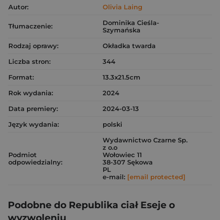
Autor:
Olivia Laing
Dominika Cieśla-
Tłumaczenie:
Szymańska
Rodzaj oprawy:
Okładka twarda
Liczba stron:
344
Format:
13.3x21.5cm
Rok wydania:
2024
Data premiery:
2024-03-13
Język wydania:
polski
Wydawnictwo Czarne Sp.
z o.o
Podmiot
Wołowiec 11
odpowiedzialny:
38-307 Sękowa
PL
e-mail:
[email protected]
Podobne do Republika ciał Eseje o
wyzwoleniu