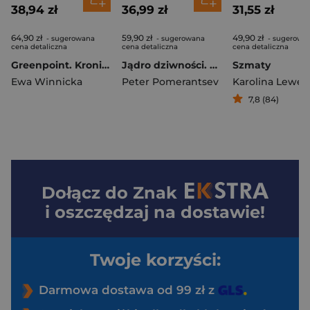
38,94 zł
36,99 zł
31,55 zł
64,90 zł
59,90 zł
49,90 zł
- sugerowana
- sugerowana
- sugerowa
cena detaliczna
cena detaliczna
cena detaliczna
Greenpoint. Kroniki Małej Polski wyd. 2
Jądro dziwności. Nowa Rosja wyd. 3
Szmaty
Ewa Winnicka
Peter Pomerantsev
Karolina Lewe
7,8 (84)
Dołącz do
Znak
i oszczędzaj na dostawie!
Twoje korzyści:
Darmowa dostawa od 99 zł z