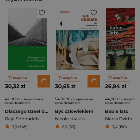
KSIĄŻKA
KSIĄŻKA
KSIĄŻKA
30,32 zł
30,65 zł
26,94 zł
42,00 zł
54,90 zł
44,90 zł
- sugerowana
- sugerowana
- sugerowa
cena detaliczna
cena detaliczna
cena detaliczna
Dlaczego Izrael boi się Palestyny?
Być człowiekiem
Babie lato
Raja Shehadeh
Nicole Krauss
Marta Dzido
7,3 (345)
6,7 (53)
7,4 (158)