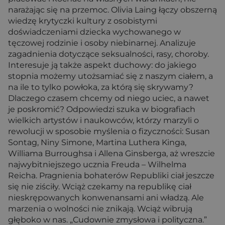
narażając się na przemoc. Olivia Laing łączy obszerną
wiedzę krytyczki kultury z osobistymi
doświadczeniami dziecka wychowanego w
tęczowej rodzinie i osoby niebinarnej. Analizuje
zagadnienia dotyczące seksualności, rasy, choroby.
Interesuje ją także aspekt duchowy: do jakiego
stopnia możemy utożsamiać się z naszym ciałem, a
na ile to tylko powłoka, za którą się skrywamy?
Dlaczego czasem chcemy od niego uciec, a nawet
je poskromić? Odpowiedzi szuka w biografiach
wielkich artystów i naukowców, którzy marzyli o
rewolucji w sposobie myślenia o fizyczności: Susan
Sontag, Niny Simone, Martina Luthera Kinga,
Williama Burroughsa i Allena Ginsberga, aż wreszcie
najwybitniejszego ucznia Freuda – Wilhelma
Reicha. Pragnienia bohaterów Republiki ciał jeszcze
się nie ziściły. Wciąż czekamy na republikę ciał
nieskrępowanych konwenansami ani władzą. Ale
marzenia o wolności nie znikają. Wciąż wibrują
głęboko w nas. „Cudownie zmysłowa i polityczna.”