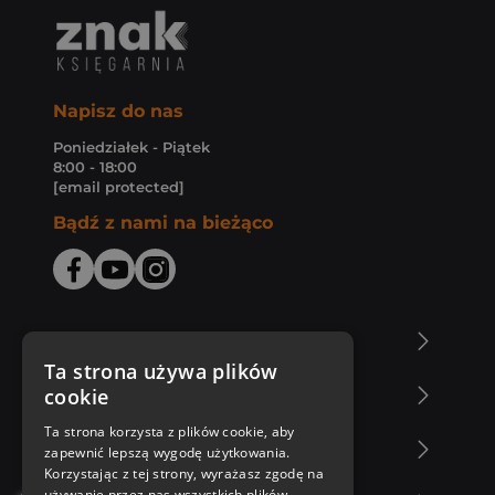
Napisz do nas
Poniedziałek - Piątek
8:00 - 18:00
[email protected]
Bądź z nami na bieżąco
O Księgarni Znak
Ta strona używa plików
cookie
Zakupy u nas
Ta strona korzysta z plików cookie, aby
Nasza oferta
zapewnić lepszą wygodę użytkowania.
Korzystając z tej strony, wyrażasz zgodę na
używanie przez nas wszystkich plików