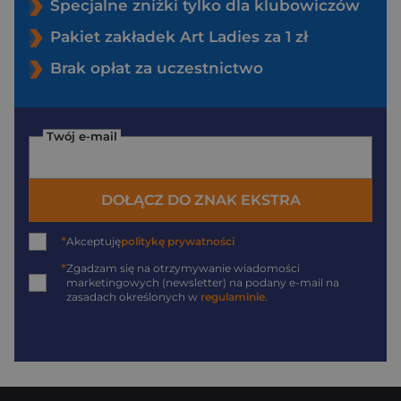
Specjalne zniżki tylko dla klubowiczów
Pakiet zakładek Art Ladies za 1 zł
Brak opłat za uczestnictwo
Twój e-mail
DOŁĄCZ DO ZNAK EKSTRA
*
Akceptuję
politykę prywatności
*
Zgadzam się na otrzymywanie wiadomości
marketingowych (newsletter) na podany
e-mail
na
zasadach określonych w
regulaminie
.