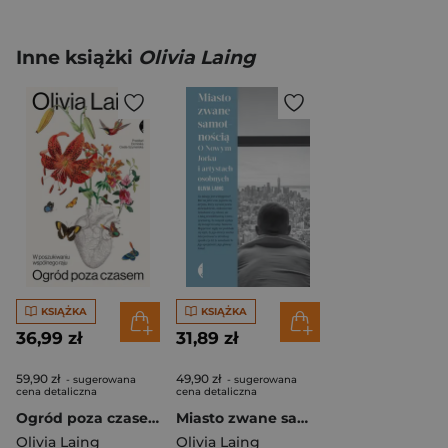
Inne książki
Olivia Laing
KSIĄŻKA
KSIĄŻKA
36,99 zł
31,89 zł
59,90 zł
49,90 zł
- sugerowana
- sugerowana
cena detaliczna
cena detaliczna
Ogród poza czasem. W poszukiwaniu wspólnego raju
Miasto zwane samotnością O Nowym Jorku i artystach osobnych
Olivia Laing
Olivia Laing