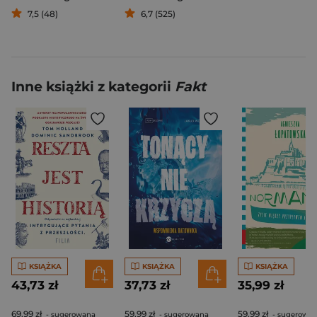
7,5 (48)
6,7 (525)
Inne książki z kategorii
Fakt
KSIĄŻKA
KSIĄŻKA
KSIĄŻKA
43,73 zł
37,73 zł
35,99 zł
69,99 zł
59,99 zł
59,99 zł
- sugerowana
- sugerowana
- sugerowa