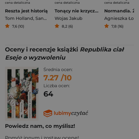
cena detaliczna
cena detaliczna
cena detaliczna
Reszta jest historią
Tonący nie krzyczą. Wspomnienia ratownika
Tom Holland
,
Sandbrook Dominic
Wojas Jakub
7,6 (10)
8,2 (6)
7,8 (16)
Oceny i recenzje książki
Republika ciał
Eseje o wyzwoleniu
Średnia ocen:
7.27
/10
Liczba ocen:
64
Powiedz nam, co myślisz!
Pomóż innym i zostaw ocenę!