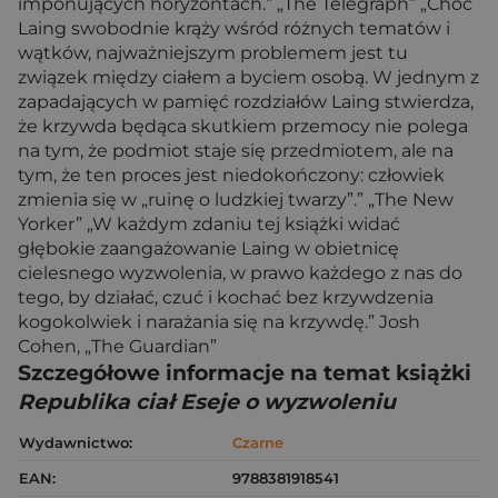
imponujących horyzontach.” „The Telegraph” „Choć
Laing swobodnie krąży wśród różnych tematów i
wątków, najważniejszym problemem jest tu
związek między ciałem a byciem osobą. W jednym z
zapadających w pamięć rozdziałów Laing stwierdza,
że krzywda będąca skutkiem przemocy nie polega
na tym, że podmiot staje się przedmiotem, ale na
tym, że ten proces jest niedokończony: człowiek
zmienia się w „ruinę o ludzkiej twarzy”.” „The New
Yorker” „W każdym zdaniu tej książki widać
głębokie zaangażowanie Laing w obietnicę
cielesnego wyzwolenia, w prawo każdego z nas do
tego, by działać, czuć i kochać bez krzywdzenia
kogokolwiek i narażania się na krzywdę.” Josh
Cohen, „The Guardian”
Szczegółowe informacje na temat książki
Republika ciał Eseje o wyzwoleniu
Wydawnictwo:
Czarne
EAN:
9788381918541