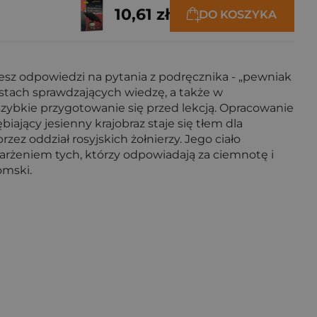
10,61 zł
DO KOSZYKA
iesz odpowiedzi na pytania z podręcznika - „pewniak
testach sprawdzających wiedzę, a także w
szybkie przygotowanie się przed lekcją. Opracowanie
ający jesienny krajobraz staje się tłem dla
z oddział rosyjskich żołnierzy. Jego ciało
oskarżeniem tych, którzy odpowiadają za ciemnotę i
omski.