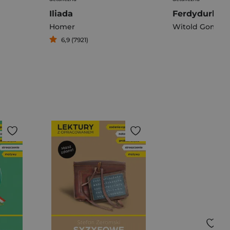
Iliada
Ferdydurke
Homer
Witold Gombro
6,9 (7921)