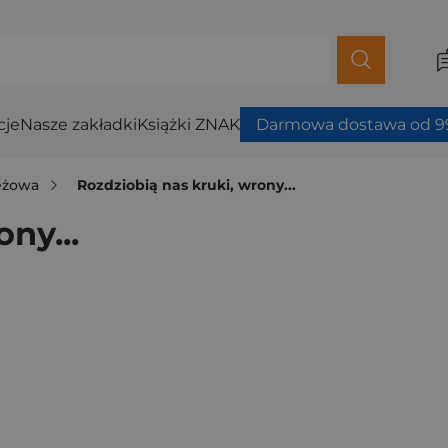
cje
Nasze zakładki
Książki ZNAK
Darmowa dostawa od 99
ieżowa
Rozdziobią nas kruki, wrony...
ny...