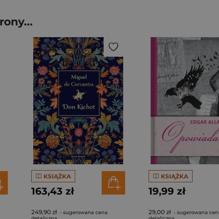
ony...
KSIĄŻKA
KSIĄŻKA
163,43 zł
19,99 zł
249,90 zł
29,00 zł
- sugerowana cena
- sugerowana cen
detaliczna
detaliczna