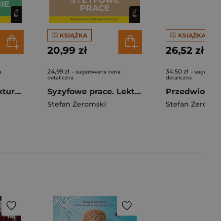
KSIĄŻKA
KSIĄŻKA
20,99 zł
26,52 zł
24,99 zł
34,50 zł
a
- sugerowana cena
- sugerowa
detaliczna
detaliczna
Przedwiośnie Lektury z opracowaniem
Syzyfowe prace. Lektury z opracowaniem
Przedwiośni
Stefan Żeromski
Stefan Żeromsk