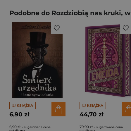
Podobne do Rozdziobią nas kruki, wr
KSIĄŻKA
KSIĄŻKA
6,90 zł
44,70 zł
6,90 zł
79,90 zł
- sugerowana cena
- sugerowana cena
detaliczna
detaliczna