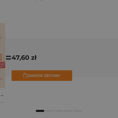
=
47,60 zł
ZAMÓW ZESTAW
Osiem tygodni lata. Opowiadania na wakacje
,
Marta Bijan
,
Oktawia Kain
,
Maria Lichoń
,
Aleksandra Muraszka
,
Edyt