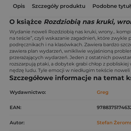
Opis
Szczegóły produktu
Podobne tytuł
O książce
Rozdziobią nas kruki, wron
Wydanie noweli Rozdziobią nas kruki, wrony... komp
na teście”, czyli wskazanie zagadnień, które zwykle
podręcznikach i na klasówkach. Zawiera bardzo szcz
zawiera plan wydarzeń, wnikliwie wyjaśnioną problem
przerażających wydarzeń. Jeden z ostatnich powstań
rozszarpują ptaki, a dobytek grabi chłop z pobliskiej
nędzę ludu. Tyle emocji w niedługim tekście noweli
Szczegółowe informacje na temat k
Wydawnictwo:
Greg
EAN:
978837517463
Autor:
Stefan Żerom