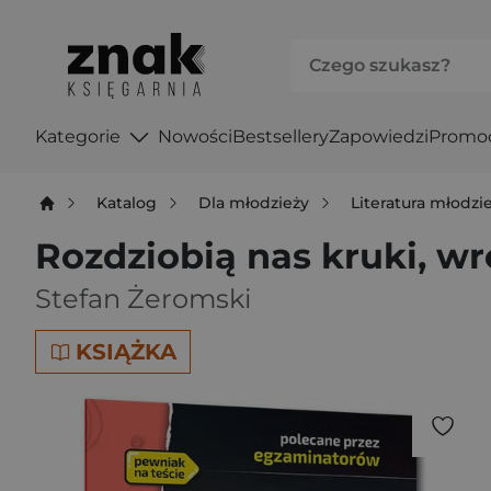
Kategorie
Nowości
Bestsellery
Zapowiedzi
Promo
Katalog
Dla młodzieży
Literatura młodz
Rozdziobią nas kruki, wro
Stefan Żeromski
KSIĄŻKA