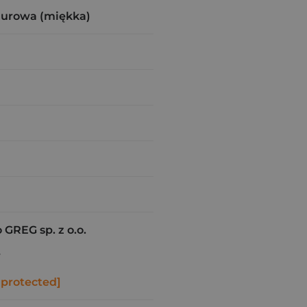
zurowa (miękka)
REG sp. z o.o.
w
 protected]