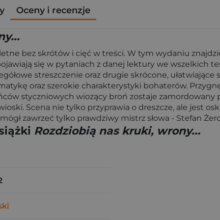
y
Oceny i recenzje
y...
letne bez skrótów i cięć w treści. W tym wydaniu znajdz
 pojawiają się w pytaniach z danej lektury we wszelkich 
egółowe streszczenie oraz drugie skrócone, ułatwiające 
atykę oraz szerokie charakterystyki bohaterów. Przygnębi
ców styczniowych wiozący broń zostaje zamordowany prze
 wioski. Scena nie tylko przyprawia o dreszcze, ale jest 
 mógł zawrzeć tylko prawdziwy mistrz słowa - Stefan Żer
siążki
Rozdziobią nas kruki, wrony...
2
ski