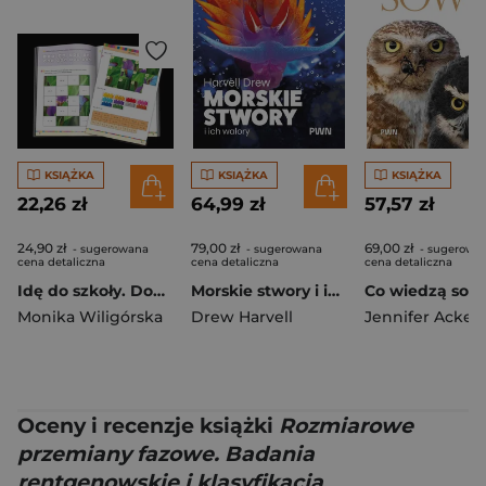
KSIĄŻKA
KSIĄŻKA
KSIĄŻKA
22,26 zł
64,99 zł
57,57 zł
24,90 zł
79,00 zł
69,00 zł
- sugerowana
- sugerowana
- sugerowa
cena detaliczna
cena detaliczna
cena detaliczna
Idę do szkoły. Dodawanie i odejmowanie. Klasy 1-3
Morskie stwory i ich walory
Co wiedzą sow
Monika Wiligórska
Drew Harvell
Jennifer Acke
Oceny i recenzje książki
Rozmiarowe
przemiany fazowe. Badania
rentgenowskie i klasyfikacja