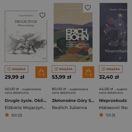
KSIĄŻKA
KSIĄŻKA
KSIĄŻKA
29,99 zł
53,99 zł
32,40 zł
40,00 zł
80,00 zł
44,00 zł
- sugerowana
- sugerowana
- sugerowa
cena detaliczna
cena detaliczna
cena detaliczna
Drugie życie. Oblicza recyklingu
Złotonośne Góry Sobotnie panami nas uczyniły
Nieprzebudzo
Elżbieta Wojaczyńska
Redlich Julianna
Matasović Ran
9,0 (2)
7,0 (1)