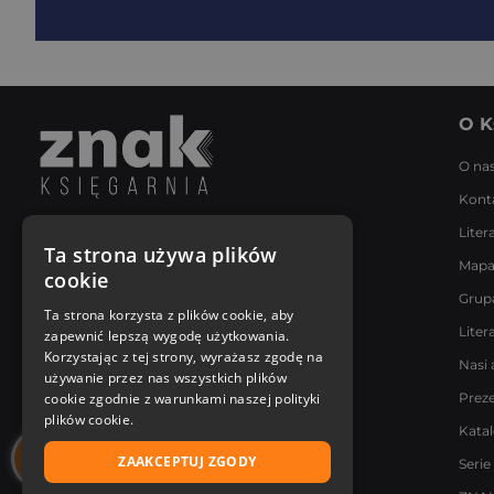
O K
O na
Kont
Liter
Napisz do nas
Ta strona używa plików
Mapa
Poniedziałek - Piątek
cookie
8:00 - 18:00
Grup
[email protected]
Ta strona korzysta z plików cookie, aby
Liter
zapewnić lepszą wygodę użytkowania.
Bądź z nami na bieżąco
Korzystając z tej strony, wyrażasz zgodę na
Nasi 
używanie przez nas wszystkich plików
cookie zgodnie z warunkami naszej polityki
Prez
plików cookie.
Kata
ZAAKCEPTUJ ZGODY
Serie