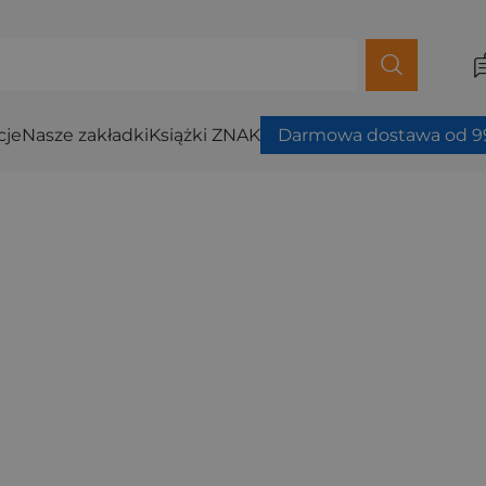
cje
Nasze zakładki
Książki ZNAK
Darmowa dostawa od 99