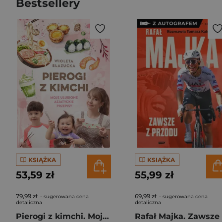
Bestsellery
KSIĄŻKA
KSIĄŻKA
53,59 zł
55,99 zł
79,99 zł
69,99 zł
- sugerowana cena
- sugerowana cena
detaliczna
detaliczna
Pierogi z kimchi. Moje ulubione azjatyckie przepisy