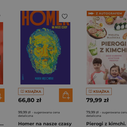
KSIĄŻKA
KSIĄŻKA
66,80 zł
79,99 zł
99,99 zł
79,99 zł
- sugerowana cena
- sugerowana cen
detaliczna
detaliczna
Rafał Majka. Zawsze z przodu. Rozmawia Tomasz Kalemba - książka z autografem
Homer na nasze czasy