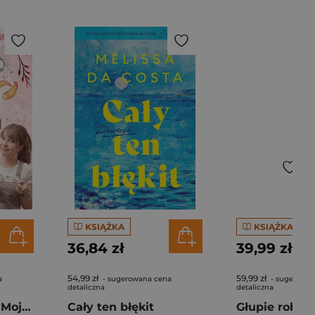
KSIĄŻKA
KSIĄŻKA
36,84 zł
39,99 zł
54,99 zł
59,99 zł
a
- sugerowana cena
- sugerowan
detaliczna
detaliczna
Pierogi z kimchi. Moje ulubione azjatyckie przepisy - książka z autografem
Cały ten błękit