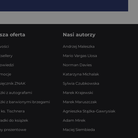
sza oferta
Nasi autorzy
ości
Andrzej Maleszka
sellery
Mario Vargas Llosa
owiedzi
Norman Davies
mocje
Katarzyna Michalak
sięcznik ZNAK
Sylwia Czubkowska
ążki z autografami
Marek Krajewski
ążki z barwionymi brzegami
Marek Maruszczak
 ks. Tischnera
Agnieszka Stążka-Gawrysiak
ładki do książek
Adam Mirek
by prezentowe
Maciej Siembieda