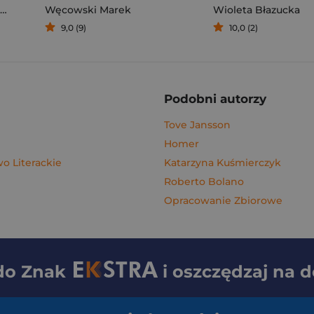
Węcowski Marek
Wioleta Błazucka
9,0 (9)
10,0 (2)
Podobni autorzy
Tove Jansson
Homer
 Literackie
Katarzyna Kuśmierczyk
Roberto Bolano
Opracowanie Zbiorowe
 do
Znak
i oszczędzaj na 