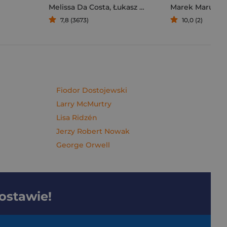
Melissa Da Costa
,
Łukasz Müller
Marek Maruszc
7,8 (3673)
10,0 (2)
Fiodor Dostojewski
Larry McMurtry
Lisa Ridzén
Jerzy Robert Nowak
George Orwell
dostawie!