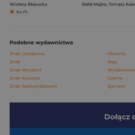
Wioleta Błazucka
Rafał Majka
,
Tomasz Kalemba
9,4 (7)
Podobne wydawnictwa
Znak Literanova
Otwarte
Znak
Mag
Znak Horyzont
Wydawnictwo
Znak Koncept
Czarne
Znak JednymSłowem
Egmont
Dołącz