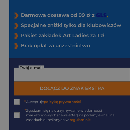
Darmowa dostawa od 99 zł z
Specjalne zniżki tylko dla klubowiczów
Pakiet zakładek Art Ladies za 1 zł
Brak opłat za uczestnictwo
Twój e-mail
DOŁĄCZ DO ZNAK EKSTRA
*
Akceptuję
politykę prywatności
*
Zgadzam się na otrzymywanie wiadomości
marketingowych (newsletter) na podany
e-mail
na
zasadach określonych w
regulaminie
.