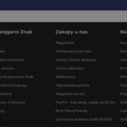
sięgarni Znak
Zakupy u nas
Na
s
Regulamin
Now
akt
Polityka prywatności
Best
acki newsletter
Koszty i formy dostawy
Zap
 serwisu
Formy płatności
Pro
a Wydawnicza Znak
Reklamacje
Mie
ackie Horoskopy
Najczęstsze pytania
Ksi
autorzy
Wygodne zwroty
Ksi
enty w koszyku
PayPo - Kup teraz, zapłać za 30 dni
Rok
log
BLIK Płacę Później
Zak
Darmowa dostawa Znak EKSTRA
Tor