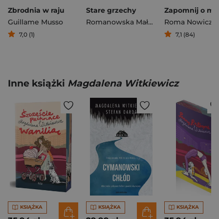
Zbrodnia w raju
Stare grzechy
Zapomnij o mn
Guillame Musso
Romanowska Małgorzata
Roma Nowicz
7,0 (1)
7,1 (84)
Inne książki
Magdalena Witkiewicz
KSIĄŻKA
KSIĄŻKA
KSIĄŻKA