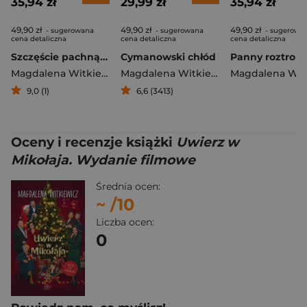
35,94 zł
29,99 zł
35,94 zł
49,90 zł
49,90 zł
49,90 zł
- sugerowana
- sugerowana
- sugerowa
cena detaliczna
cena detaliczna
cena detaliczna
Szczęście pachnące wanilią (ilustrowane brzegi)
Cymanowski chłód
Magdalena Witkiewicz
Magdalena Witkiewicz
,
Stefan Darda
9,0 (1)
6,6 (3413)
Oceny i recenzje książki
Uwierz w
Mikołaja. Wydanie filmowe
Średnia ocen:
~
/10
Liczba ocen:
0