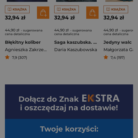
KSIĄŻKA
KSIĄŻKA
KSIĄŻKA
32,94 zł
32,94 zł
32,94 zł
44,90 zł
44,90 zł
44,90 zł
- sugerowana
- sugerowana
- sugerowa
cena detaliczna
cena detaliczna
cena detaliczna
Błękitny koliber
Saga kaszubska. Tom 1. Sztorm
Jedyny walc
Agnieszka Zakrzewska
Daria Kaszubowska
7,9 (307)
7,4 (197)
Dołącz do
Znak
i oszczędzaj na dostawie!
Twoje korzyści: