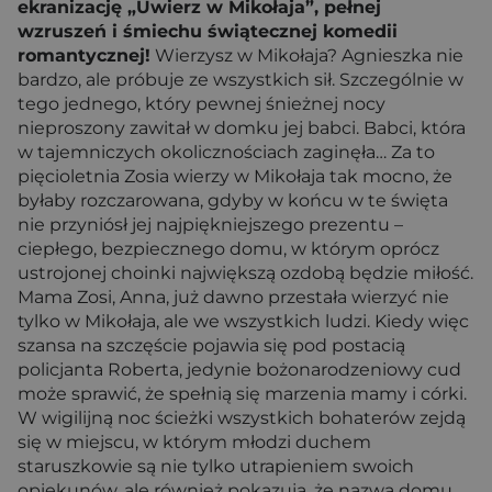
ekranizację „Uwierz w Mikołaja”, pełnej
wzruszeń i śmiechu świątecznej komedii
romantycznej!
Wierzysz w Mikołaja? Agnieszka nie
bardzo, ale próbuje ze wszystkich sił. Szczególnie w
tego jednego, który pewnej śnieżnej nocy
nieproszony zawitał w domku jej babci. Babci, która
w tajemniczych okolicznościach zaginęła… Za to
pięcioletnia Zosia wierzy w Mikołaja tak mocno, że
byłaby rozczarowana, gdyby w końcu w te święta
nie przyniósł jej najpiękniejszego prezentu –
ciepłego, bezpiecznego domu, w którym oprócz
ustrojonej choinki największą ozdobą będzie miłość.
Mama Zosi, Anna, już dawno przestała wierzyć nie
tylko w Mikołaja, ale we wszystkich ludzi. Kiedy więc
szansa na szczęście pojawia się pod postacią
policjanta Roberta, jedynie bożonarodzeniowy cud
może sprawić, że spełnią się marzenia mamy i córki.
W wigilijną noc ścieżki wszystkich bohaterów zejdą
się w miejscu, w którym młodzi duchem
staruszkowie są nie tylko utrapieniem swoich
opiekunów, ale również pokazują, że nazwa domu