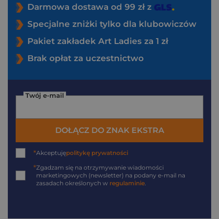
Darmowa dostawa od 99 zł z
Specjalne zniżki tylko dla klubowiczów
Pakiet zakładek Art Ladies za 1 zł
Brak opłat za uczestnictwo
Twój e-mail
DOŁĄCZ DO ZNAK EKSTRA
*
Akceptuję
politykę prywatności
*
Zgadzam się na otrzymywanie wiadomości
marketingowych (newsletter) na podany
e-mail
na
zasadach określonych w
regulaminie
.