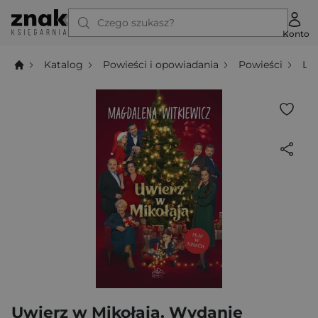
Czego szukasz?
Konto
Katalog
Powieści i opowiadania
Powieści
Li
Uwierz w Mikołaja. Wydanie