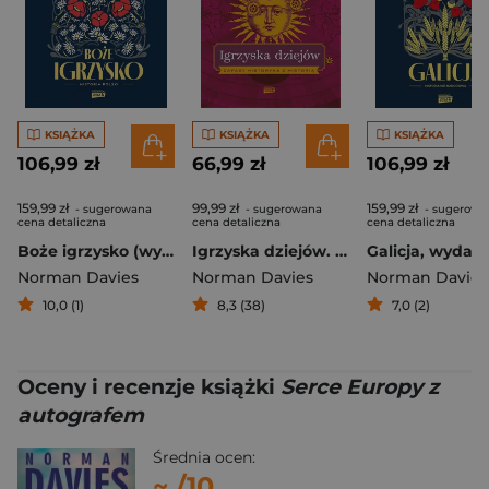
KSIĄŻKA
KSIĄŻKA
KSIĄŻKA
106,99 zł
66,99 zł
106,99 zł
159,99 zł
99,99 zł
159,99 zł
- sugerowana
- sugerowana
- sugerowa
cena detaliczna
cena detaliczna
cena detaliczna
Boże igrzysko (wyd. 2026 - nowa okładka)
Igrzyska dziejów. Zapasy historyka z historią
Norman Davies
Norman Davies
Norman Davies
10,0 (1)
8,3 (38)
7,0 (2)
Oceny i recenzje książki
Serce Europy z
autografem
Średnia ocen:
~
/10