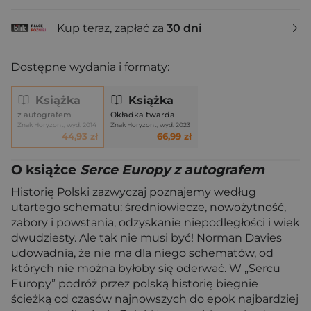
Kup teraz, zapłać za
30 dni
Dostępne wydania i formaty:
Książka
Książka
z autografem
Okładka twarda
Znak Horyzont, wyd. 2014
Znak Horyzont, wyd. 2023
44,93 zł
66,99 zł
O książce
Serce Europy z autografem
Historię Polski zazwyczaj poznajemy według
utartego schematu: średniowiecze, nowożytność,
zabory i powstania, odzyskanie niepodległości i wiek
dwudziesty. Ale tak nie musi być! Norman Davies
udowadnia, że nie ma dla niego schematów, od
których nie można byłoby się oderwać. W „Sercu
Europy” podróż przez polską historię biegnie
ścieżką od czasów najnowszych do epok najbardziej