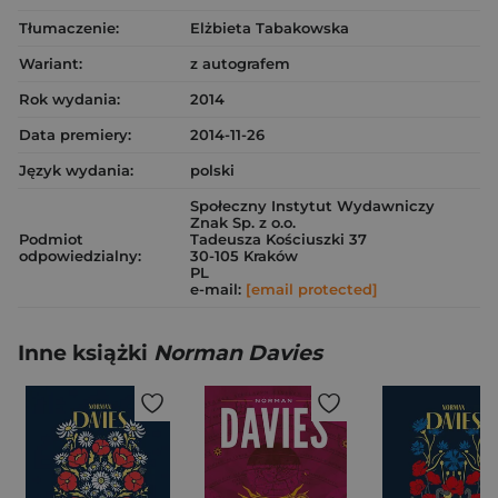
Tłumaczenie:
Elżbieta Tabakowska
Wariant:
z autografem
Rok wydania:
2014
Data premiery:
2014-11-26
Język wydania:
polski
Społeczny Instytut Wydawniczy
Znak Sp. z o.o.
Podmiot
Tadeusza Kościuszki 37
odpowiedzialny:
30-105 Kraków
PL
e-mail:
[email protected]
Inne książki
Norman Davies