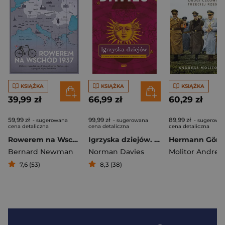
KSIĄŻKA
KSIĄŻKA
KSIĄŻKA
39,99 zł
66,99 zł
60,29 zł
59,99 zł
99,99 zł
89,99 zł
- sugerowana
- sugerowana
- sugerowa
cena detaliczna
cena detaliczna
cena detaliczna
Rowerem na Wschód 1937
Igrzyska dziejów. Zapasy historyka z historią
Bernard Newman
Norman Davies
Molitor Andrea
7,6 (53)
8,3 (38)