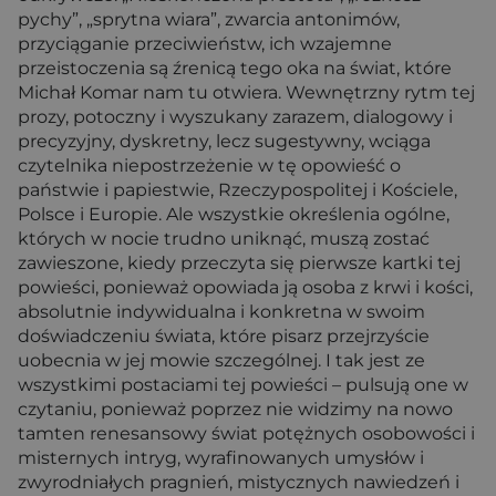
pychy”, „sprytna wiara”, zwarcia antonimów,
przyciąganie przeciwieństw, ich wzajemne
przeistoczenia są źrenicą tego oka na świat, które
Michał Komar nam tu otwiera. Wewnętrzny rytm tej
prozy, potoczny i wyszukany zarazem, dialogowy i
precyzyjny, dyskretny, lecz sugestywny, wciąga
czytelnika niepostrzeżenie w tę opowieść o
państwie i papiestwie, Rzeczypospolitej i Kościele,
Polsce i Europie. Ale wszystkie określenia ogólne,
których w nocie trudno uniknąć, muszą zostać
zawieszone, kiedy przeczyta się pierwsze kartki tej
powieści, ponieważ opowiada ją osoba z krwi i kości,
absolutnie indywidualna i konkretna w swoim
doświadczeniu świata, które pisarz przejrzyście
uobecnia w jej mowie szczególnej. I tak jest ze
wszystkimi postaciami tej powieści – pulsują one w
czytaniu, ponieważ poprzez nie widzimy na nowo
tamten renesansowy świat potężnych osobowości i
misternych intryg, wyrafinowanych umysłów i
zwyrodniałych pragnień, mistycznych nawiedzeń i