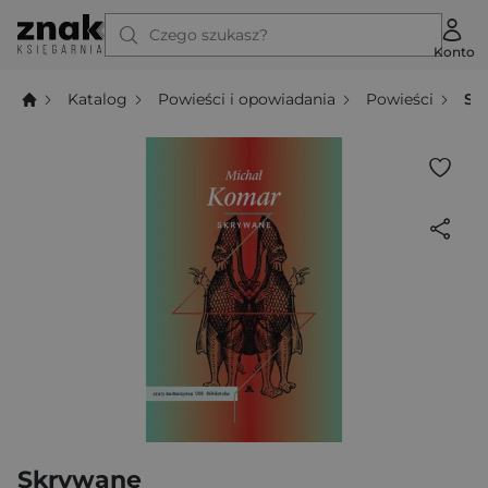
Czego szukasz?
Konto
Katalog
Powieści i opowiadania
Powieści
Sk
Skrywane