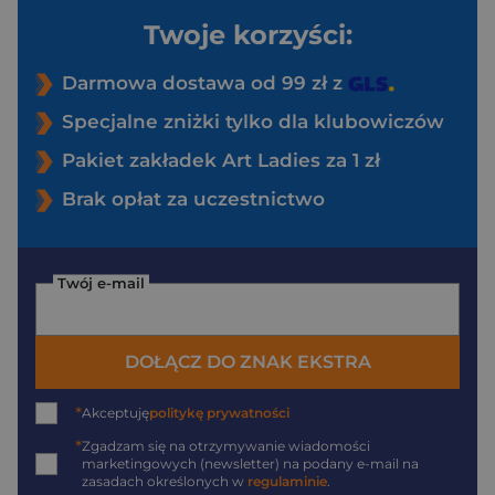
Twoje korzyści:
Darmowa dostawa od 99 zł z
Specjalne zniżki tylko dla klubowiczów
Pakiet zakładek Art Ladies za 1 zł
Brak opłat za uczestnictwo
Twój e-mail
DOŁĄCZ DO ZNAK EKSTRA
*
Akceptuję
politykę prywatności
*
Zgadzam się na otrzymywanie wiadomości
marketingowych (newsletter) na podany
e-mail
na
zasadach określonych w
regulaminie
.