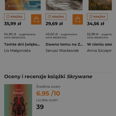
KSIĄŻKA
KSIĄŻKA
KSIĄŻKA
35,99 zł
29,69 zł
34,56 zł
54,90 zł
45,00 zł
52,99 zł
- sugerowana
- sugerowana
- sugerowa
cena detaliczna
cena detaliczna
cena detaliczna
Tamte dni (większe lietry)
Dawno temu na Ziemi Dobrzyńskiej
Lis Małgorzata
Janusz Wacławiak
Anna Szczęsna
Oceny i recenzje książki
Skrywane
Średnia ocen:
6.95
/10
Liczba ocen:
39