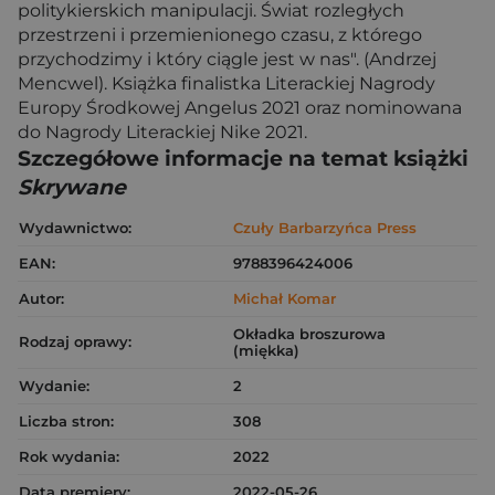
politykierskich manipulacji. Świat rozległych
przestrzeni i przemienionego czasu, z którego
przychodzimy i który ciągle jest w nas". (Andrzej
Mencwel). Książka finalistka Literackiej Nagrody
Europy Środkowej Angelus 2021 oraz nominowana
do Nagrody Literackiej Nike 2021.
Szczegółowe informacje na temat książki
Skrywane
Wydawnictwo:
Czuły Barbarzyńca Press
EAN:
9788396424006
Autor:
Michał Komar
Okładka broszurowa
Rodzaj oprawy:
(miękka)
Wydanie:
2
Liczba stron:
308
Rok wydania:
2022
Data premiery:
2022-05-26