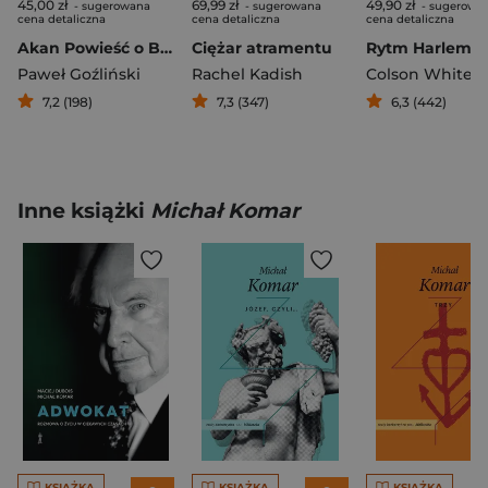
45,00 zł
69,99 zł
49,90 zł
- sugerowana
- sugerowana
- sugerowa
cena detaliczna
cena detaliczna
cena detaliczna
Akan Powieść o Bronisławie Piłsudskim
Ciężar atramentu
Rytm Harlemu
Paweł Goźliński
Rachel Kadish
Colson Whiteh
7,2 (198)
7,3 (347)
6,3 (442)
Inne książki
Michał Komar
KSIĄŻKA
KSIĄŻKA
KSIĄŻKA