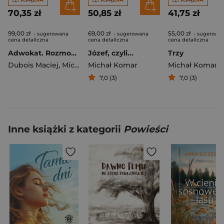
70,35 zł
50,85 zł
41,75 zł
99,00 zł
69,00 zł
55,00 zł
- sugerowana
- sugerowana
- sugerowa
cena detaliczna
cena detaliczna
cena detaliczna
Adwokat. Rozmowa o życiu w ciekawych czasach
Józef, czyli...
Trzy
Dubois Maciej
,
Michał Komar
Michał Komar
Michał Komar
7,0 (3)
7,0 (3)
Inne książki z kategorii
Powieści