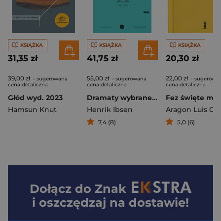
KSIĄŻKA
KSIĄŻKA
KSIĄŻKA
31,35 zł
41,75 zł
20,30 zł
39,00 zł
55,00 zł
22,00 zł
- sugerowana
- sugerowana
- sugerowa
cena detaliczna
cena detaliczna
cena detaliczna
Głód wyd. 2023
Dramaty wybrane. Tom 3
Hamsun Knut
Henrik Ibsen
7,4 (8)
5,0 (6)
Dołącz do
Znak
i oszczędzaj na dostawie!