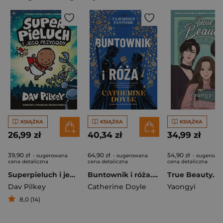
KSIĄŻKA
KSIĄŻKA
KSIĄŻKA
26,99 zł
40,34 zł
34,99 zł
39,90 zł
64,90 zł
54,90 zł
- sugerowana
- sugerowana
- sugerowa
cena detaliczna
cena detaliczna
cena detaliczna
Superpieluch i jego przygody
Buntownik i róża. Tajemnice Fantome. Tom 2
Dav Pilkey
Catherine Doyle
Yaongyi
8,0 (14)