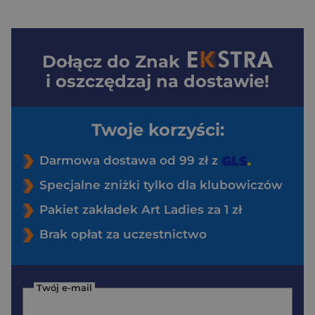
Dołącz do
Znak
i oszczędzaj na dostawie!
Twoje korzyści:
Darmowa dostawa od 99 zł z
Specjalne zniżki tylko dla klubowiczów
Pakiet zakładek Art Ladies za 1 zł
Brak opłat za uczestnictwo
Twój e-mail