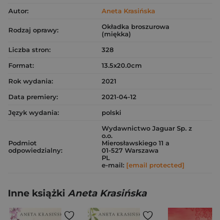
Autor:
Aneta Krasińska
Okładka broszurowa
Rodzaj oprawy:
(miękka)
Liczba stron:
328
Format:
13.5x20.0cm
Rok wydania:
2021
Data premiery:
2021-04-12
Język wydania:
polski
Wydawnictwo Jaguar Sp. z
o.o.
Podmiot
Mierosławskiego 11 a
odpowiedzialny:
01-527 Warszawa
PL
e-mail:
[email protected]
Inne książki
Aneta Krasińska