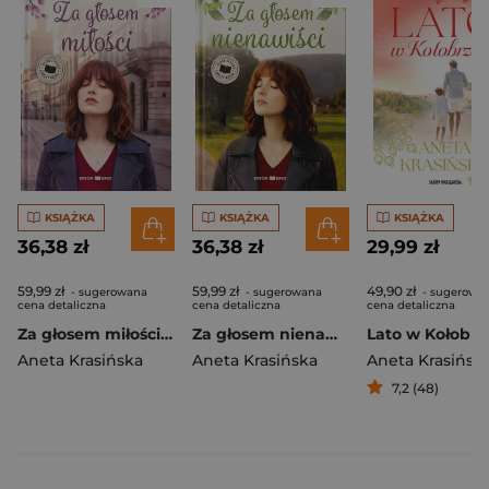
KSIĄŻKA
KSIĄŻKA
KSIĄŻKA
36,38 zł
36,38 zł
29,99 zł
59,99 zł
59,99 zł
49,90 zł
- sugerowana
- sugerowana
- sugerowa
cena detaliczna
cena detaliczna
cena detaliczna
Za głosem miłości. Barwy uczuć. Tom 1 Duże Litery
Za głosem nienawiści. Barwy uczuć. Tom 2 Duże litery
Lato w Kołobr
Aneta Krasińska
Aneta Krasińska
Aneta Krasińsk
7,2 (48)