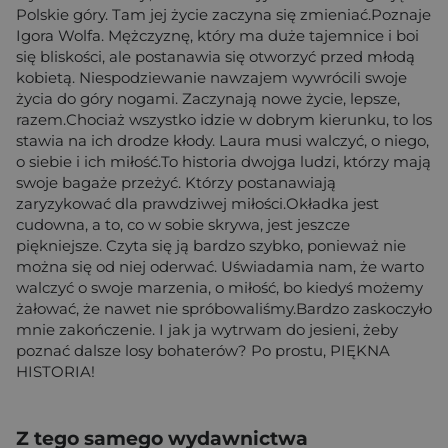
Polskie góry. Tam jej życie zaczyna się zmieniać.Poznaje
Igora Wolfa. Mężczyznę, który ma duże tajemnice i boi
się bliskości, ale postanawia się otworzyć przed młodą
kobietą. Niespodziewanie nawzajem wywrócili swoje
życia do góry nogami. Zaczynają nowe życie, lepsze,
razem.Chociaż wszystko idzie w dobrym kierunku, to los
stawia na ich drodze kłody. Laura musi walczyć, o niego,
o siebie i ich miłość.To historia dwojga ludzi, którzy mają
swoje bagaże przeżyć. Którzy postanawiają
zaryzykować dla prawdziwej miłości.Okładka jest
cudowna, a to, co w sobie skrywa, jest jeszcze
piękniejsze. Czyta się ją bardzo szybko, ponieważ nie
można się od niej oderwać. Uświadamia nam, że warto
walczyć o swoje marzenia, o miłość, bo kiedyś możemy
żałować, że nawet nie spróbowaliśmy.Bardzo zaskoczyło
mnie zakończenie. I jak ja wytrwam do jesieni, żeby
poznać dalsze losy bohaterów? Po prostu, PIĘKNA
HISTORIA!
Z tego samego wydawnictwa