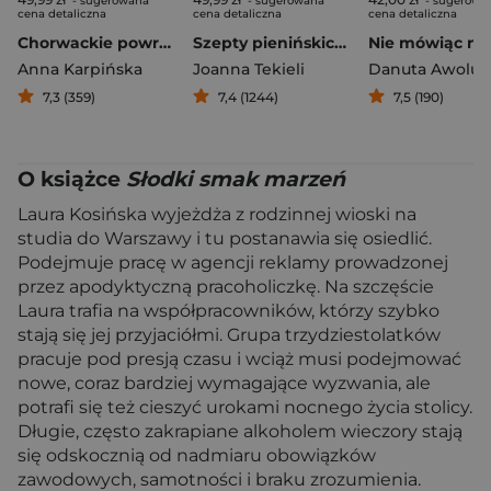
- sugerowana
- sugerowana
- sugerowa
cena detaliczna
cena detaliczna
cena detaliczna
Chorwackie powroty
Szepty pienińskich ścieżek
Anna Karpińska
Joanna Tekieli
Danuta Awolus
7,3 (359)
7,4 (1244)
7,5 (190)
O książce
Słodki smak marzeń
Laura Kosińska wyjeżdża z rodzinnej wioski na
studia do Warszawy i tu postanawia się osiedlić.
Podejmuje pracę w agencji reklamy prowadzonej
przez apodyktyczną pracoholiczkę. Na szczęście
Laura trafia na współpracowników, którzy szybko
stają się jej przyjaciółmi. Grupa trzydziestolatków
pracuje pod presją czasu i wciąż musi podejmować
nowe, coraz bardziej wymagające wyzwania, ale
potrafi się też cieszyć urokami nocnego życia stolicy.
Długie, często zakrapiane alkoholem wieczory stają
się odskocznią od nadmiaru obowiązków
zawodowych, samotności i braku zrozumienia.