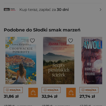
Kup teraz, zapłać za
30 dni
Podobne do Słodki smak marzeń
KSIĄŻKA
KSIĄŻKA
KSIĄŻKA
31,86 zł
32,94 zł
27,74 zł
49,99 zł
49,99 zł
42,00 zł