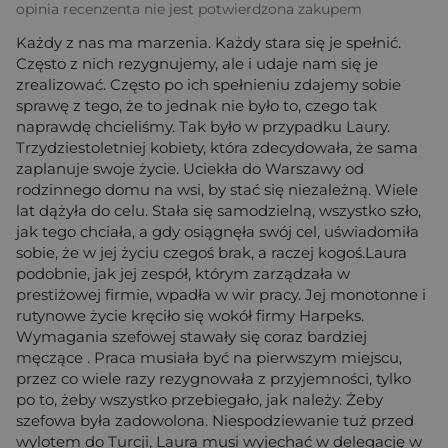
opinia recenzenta nie jest potwierdzona zakupem
Każdy z nas ma marzenia. Każdy stara się je spełnić.
Często z nich rezygnujemy, ale i udaje nam się je
zrealizować. Często po ich spełnieniu zdajemy sobie
sprawę z tego, że to jednak nie było to, czego tak
naprawdę chcieliśmy. Tak było w przypadku Laury.
Trzydziestoletniej kobiety, która zdecydowała, że sama
zaplanuje swoje życie. Uciekła do Warszawy od
rodzinnego domu na wsi, by stać się niezależną. Wiele
lat dążyła do celu. Stała się samodzielną, wszystko szło,
jak tego chciała, a gdy osiągnęła swój cel, uświadomiła
sobie, że w jej życiu czegoś brak, a raczej kogoś.Laura
podobnie, jak jej zespół, którym zarządzała w
prestiżowej firmie, wpadła w wir pracy. Jej monotonne i
rutynowe życie kręciło się wokół firmy Harpeks.
Wymagania szefowej stawały się coraz bardziej
męczące . Praca musiała być na pierwszym miejscu,
przez co wiele razy rezygnowała z przyjemności, tylko
po to, żeby wszystko przebiegało, jak należy. Żeby
szefowa była zadowolona. Niespodziewanie tuż przed
wylotem do Turcji, Laura musi wyjechać w delegację w