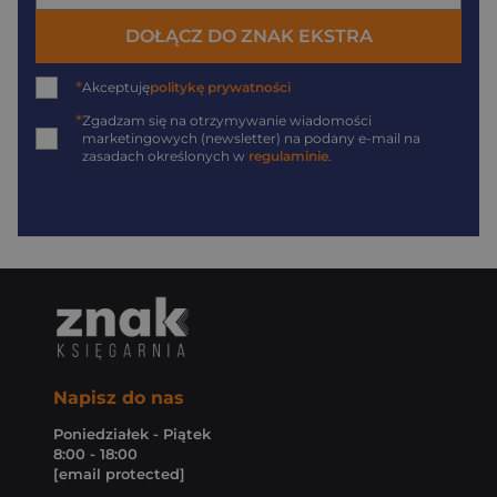
DOŁĄCZ DO ZNAK EKSTRA
*
Akceptuję
politykę prywatności
*
Zgadzam się na otrzymywanie wiadomości
marketingowych (newsletter) na podany
e-mail
na
zasadach określonych w
regulaminie
.
Napisz do nas
Poniedziałek - Piątek
8:00 - 18:00
[email protected]