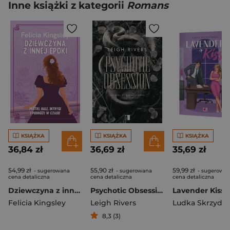
Inne książki z kategorii
Romans
KSIĄŻKA
KSIĄŻKA
KSIĄŻKA
36,84 zł
36,69 zł
35,69 zł
54,99 zł
55,90 zł
59,99 zł
- sugerowana
- sugerowana
- sugerowa
cena detaliczna
cena detaliczna
cena detaliczna
Dziewczyna z innej epoki
Psychotic Obsession
Felicia Kingsley
Leigh Rivers
8,3 (3)