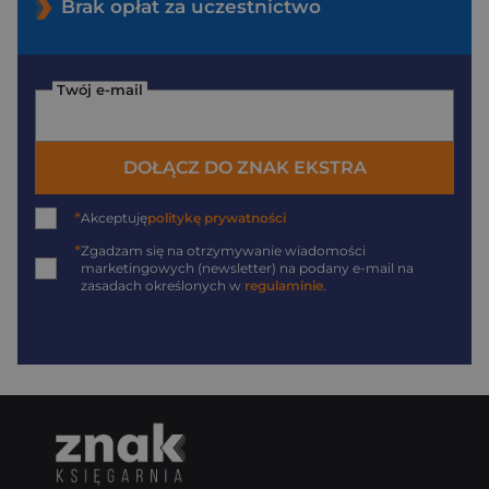
Brak opłat za uczestnictwo
Twój e-mail
DOŁĄCZ DO ZNAK EKSTRA
*
Akceptuję
politykę prywatności
*
Zgadzam się na otrzymywanie wiadomości
marketingowych (newsletter) na podany
e-mail
na
zasadach określonych w
regulaminie
.