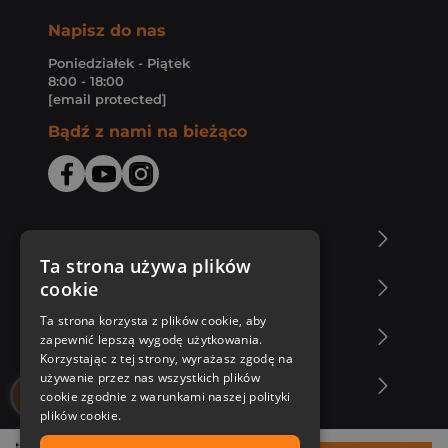
Napisz do nas
Poniedziałek - Piątek
8:00 - 18:00
[email protected]
Bądź z nami na bieżąco
O Księgarni Znak
Ta strona używa plików
cookie
Zakupy u nas
Ta strona korzysta z plików cookie, aby
Nasza oferta
zapewnić lepszą wygodę użytkowania.
Korzystając z tej strony, wyrażasz zgodę na
używanie przez nas wszystkich plików
Nasi autorzy
cookie zgodnie z warunkami naszej polityki
plików cookie.