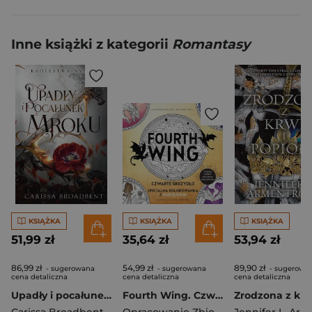
Inne książki z kategorii
Romantasy
KSIĄŻKA
KSIĄŻKA
KSIĄŻKA
51,99 zł
35,64 zł
53,94 zł
86,99 zł
54,99 zł
89,90 zł
- sugerowana
- sugerowana
- sugerowa
cena detaliczna
cena detaliczna
cena detaliczna
Upadły i pocałunek mroku
Fourth Wing. Czwarte Skrzydło: Oficjalna kolorowanka z naklejkami