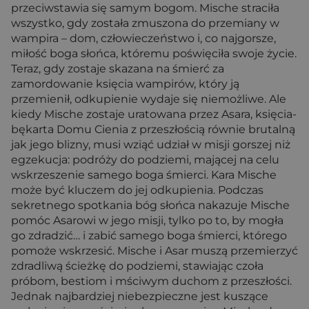
przeciwstawia się samym bogom. Mische straciła
wszystko, gdy została zmuszona do przemiany w
wampira – dom, człowieczeństwo i, co najgorsze,
miłość boga słońca, któremu poświęciła swoje życie.
Teraz, gdy zostaje skazana na śmierć za
zamordowanie księcia wampirów, który ją
przemienił, odkupienie wydaje się niemożliwe. Ale
kiedy Mische zostaje uratowana przez Asara, księcia-
bękarta Domu Cienia z przeszłością równie brutalną
jak jego blizny, musi wziąć udział w misji gorszej niż
egzekucja: podróży do podziemi, mającej na celu
wskrzeszenie samego boga śmierci. Kara Mische
może być kluczem do jej odkupienia. Podczas
sekretnego spotkania bóg słońca nakazuje Mische
pomóc Asarowi w jego misji, tylko po to, by mogła
go zdradzić… i zabić samego boga śmierci, którego
pomoże wskrzesić. Mische i Asar muszą przemierzyć
zdradliwą ścieżkę do podziemi, stawiając czoła
próbom, bestiom i mściwym duchom z przeszłości.
Jednak najbardziej niebezpieczne jest kuszące