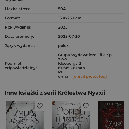
Liczba stron:
504
Format:
15.0x23.0cm
Rok wydania:
2025
Data premiery:
2025-07-30
Język wydania:
polski
Grupa Wydawnicza Filia Sp.
z o.o
Podmiot
Kleeberga 2
odpowiedzialny:
61-615 Poznań
PL
e-mail:
[email protected]
Inne książki z serii Królestwa Nyaxii