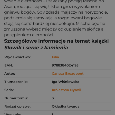
wołanie ciemności – i zakazany pociąg Mische do
Asara, rodząca się więź, która grozi wywołaniem
gniewu bogów. Gdy zdrada majaczy na horyzoncie,
podziemia się zamykają, a rozgniewani bogowie
stają się coraz bardziej niespokojni. Mische będzie
zmuszona wybrać między odkupieniem słońca a
potępieniem ciemności.
Szczegółowe informacje na temat książki
Słowik i serce z kamienia
Wydawnictwo:
Filia
EAN:
9788384024195
Autor:
Carissa Broadbent
Tłumaczenie:
Iga Wiśniewska
Seria:
Królestwa Nyaxii
Numer tomu:
3
Rodzaj oprawy:
Okładka twarda
Wydanie:
1