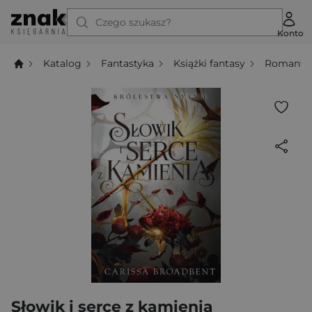
Czego szukasz?
Konto
Katalog
Fantastyka
Książki fantasy
Romanta
Słowik i serce z kamienia