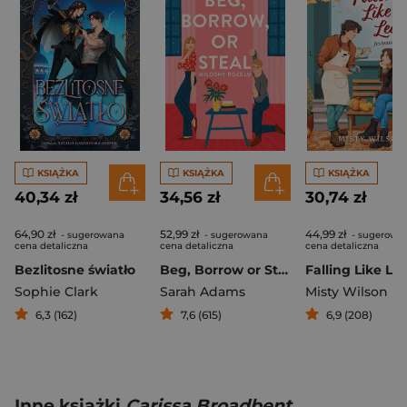
KSIĄŻKA
KSIĄŻKA
KSIĄŻKA
40,34 zł
34,56 zł
30,74 zł
64,90 zł
52,99 zł
44,99 zł
- sugerowana
- sugerowana
- sugerowa
cena detaliczna
cena detaliczna
cena detaliczna
Bezlitosne światło
Beg, Borrow or Steal. Miłosny rozejm
Sophie Clark
Sarah Adams
Misty Wilson
6,3 (162)
7,6 (615)
6,9 (208)
Inne książki
Carissa Broadbent