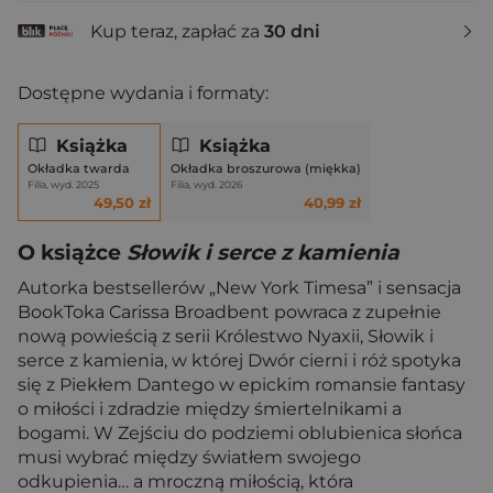
Kup teraz, zapłać za
30 dni
Dostępne wydania i formaty:
Książka
Książka
Okładka twarda
Okładka broszurowa (miękka)
Filia, wyd. 2025
Filia, wyd. 2026
49,50 zł
40,99 zł
O książce
Słowik i serce z kamienia
Autorka bestsellerów „New York Timesa” i sensacja
BookToka Carissa Broadbent powraca z zupełnie
nową powieścią z serii Królestwo Nyaxii, Słowik i
serce z kamienia, w której Dwór cierni i róż spotyka
się z Piekłem Dantego w epickim romansie fantasy
o miłości i zdradzie między śmiertelnikami a
bogami. W Zejściu do podziemi oblubienica słońca
musi wybrać między światłem swojego
odkupienia… a mroczną miłością, która