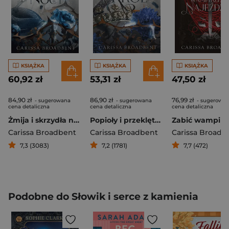
KSIĄŻKA
KSIĄŻKA
KSIĄŻKA
60,92 zł
53,31 zł
47,50 zł
84,90 zł
86,90 zł
76,99 zł
- sugerowana
- sugerowana
- sugerowa
cena detaliczna
cena detaliczna
cena detaliczna
Żmija i skrzydła nocy
Popioły i przeklęty król
Carissa Broadbent
Carissa Broadbent
Carissa Broadb
7,3 (3083)
7,2 (1781)
7,7 (472)
Podobne do Słowik i serce z kamienia