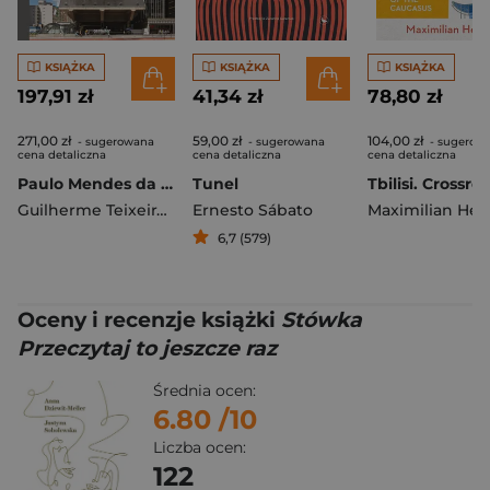
KSIĄŻKA
KSIĄŻKA
KSIĄŻKA
197,91 zł
41,34 zł
78,80 zł
271,00 zł
59,00 zł
104,00 zł
- sugerowana
- sugerowana
- sugerow
cena detaliczna
cena detaliczna
cena detaliczna
Paulo Mendes da Rocha. The Architecture of Possibility
Tunel
Guilherme Teixeira Wisnik
Ernesto Sábato
Maximilian Hes
6,7 (579)
Oceny i recenzje książki
Stówka
Przeczytaj to jeszcze raz
Średnia ocen:
6.80
/10
Liczba ocen:
122