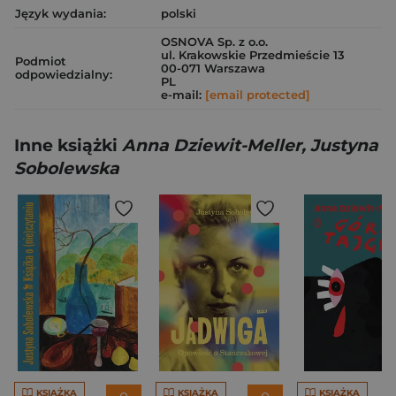
Język wydania:
polski
OSNOVA Sp. z o.o.
ul. Krakowskie Przedmieście 13
Podmiot
00-071 Warszawa
odpowiedzialny:
PL
e-mail:
[email protected]
Inne książki
Anna Dziewit-Meller, Justyna
Sobolewska
KSIĄŻKA
KSIĄŻKA
KSIĄŻKA