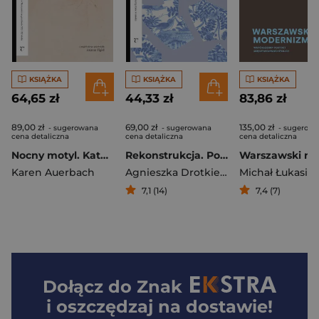
KSIĄŻKA
KSIĄŻKA
KSIĄŻKA
64,65 zł
44,33 zł
83,86 zł
89,00 zł
69,00 zł
135,00 zł
- sugerowana
- sugerowana
- sugerow
cena detaliczna
cena detaliczna
cena detaliczna
Nocny motyl. Katolicka kobieta i jej żydowska rodzina w Warszawie na przełomie XIX i XX wieku
Rekonstrukcja. Połowa twarzy tonie w mroku
Karen Auerbach
Agnieszka Drotkiewicz
Michał Łukasik
,
7,1 (14)
7,4 (7)
Dołącz do
Znak
i oszczędzaj na dostawie!