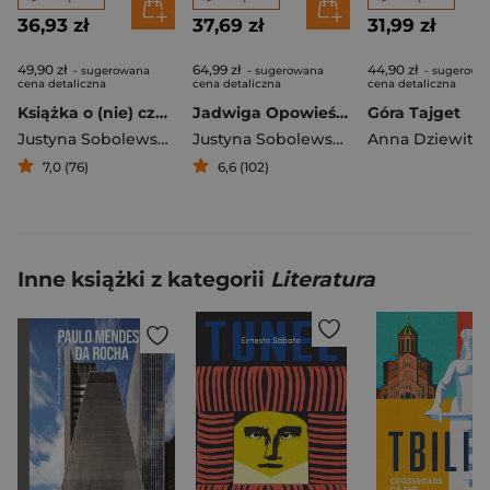
36,93 zł
37,69 zł
31,99 zł
49,90 zł
64,99 zł
44,90 zł
- sugerowana
- sugerowana
- sugerowa
cena detaliczna
cena detaliczna
cena detaliczna
Książka o (nie) czytaniu
Jadwiga Opowieść o Stańczakowej
Góra Tajget
Justyna Sobolewska
Justyna Sobolewska
7,0 (76)
6,6 (102)
Inne książki z kategorii
Literatura