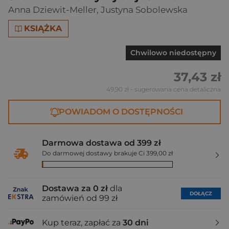
Anna Dziewit-Meller
,
Justyna Sobolewska
KSIĄŻKA
Chwilowo niedostępny
37,43 zł
49,90 zł
- sugerowana cena detaliczna
POWIADOM O DOSTĘPNOŚCI
Darmowa dostawa od 399 zł
Do darmowej dostawy brakuje Ci 399,00 zł
Dostawa za 0 zł
dla
DOŁĄCZ
zamówień od 99 zł
Kup teraz, zapłać za
30 dni