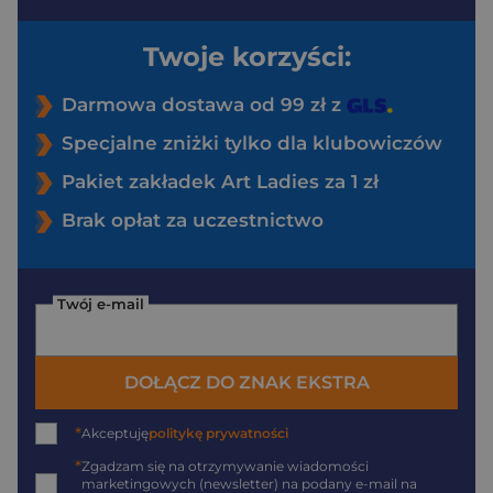
Twoje korzyści:
Darmowa dostawa od 99 zł z
Specjalne zniżki tylko dla klubowiczów
Pakiet zakładek Art Ladies za 1 zł
Brak opłat za uczestnictwo
Twój e-mail
DOŁĄCZ DO ZNAK EKSTRA
*
Akceptuję
politykę prywatności
*
Zgadzam się na otrzymywanie wiadomości
marketingowych (newsletter) na podany
e-mail
na