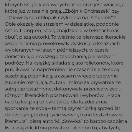
których książek z dawnych lat dobrze jest wracać, a
które już w nas nie grają. „Zbójnik Ondraszek” czy
„Dziewczyna i chłopak czyli heca na 14 fajerek”?
Obie okazały się strzałem w dziesiątkę, podobnie
Astrid Lidngren, którą znajdziecie w tekstach nas
obu!”, piszą autorki. To właśnie te pierwsze literackie
wspomnienia prowokowały dyskusje o książkach
wybieranych w latach późniejszych, w czasie
dorastania, pierwszego zakochania, pierwszych
podróży. Na książkę składa się sto felietonów, które
publikowane naprzemiennie czasami się ze sobą
zazębiają, przenikają, a czasem wręcz przeciwnie –
zupełnie rozmijają. Autorki, mimo że prywatnie ze
sobą zaprzyjaźnione, dokonywały przecież w życiu
różnych literackich poszukiwań i wyborów. „Praca
nad tą książką to było także dla każdej z nas
spotkanie ze sobą – tamtą czytelniczką sprzed lat,
dziewczyną, której życie wewnętrzne kształtowała
literatura”, piszą autorki. „Stówka” to bardzo osobista
lista książek, która powstała także po to, aby tych,