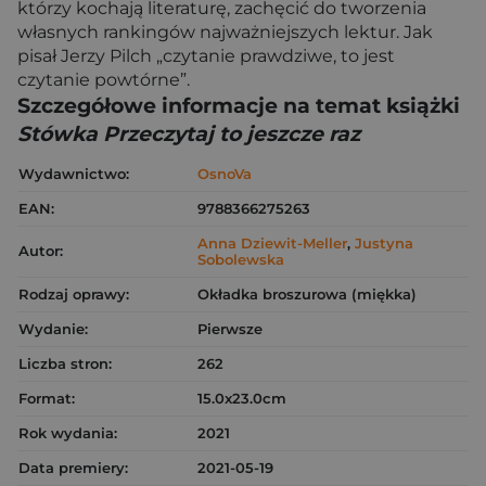
którzy kochają literaturę, zachęcić do tworzenia
własnych rankingów najważniejszych lektur. Jak
pisał Jerzy Pilch „czytanie prawdziwe, to jest
czytanie powtórne”.
Szczegółowe informacje na temat książki
Stówka Przeczytaj to jeszcze raz
Wydawnictwo:
OsnoVa
EAN:
9788366275263
Anna Dziewit-Meller
,
Justyna
Autor:
Sobolewska
Rodzaj oprawy:
Okładka broszurowa (miękka)
Wydanie:
Pierwsze
Liczba stron:
262
Format:
15.0x23.0cm
Rok wydania:
2021
Data premiery:
2021-05-19