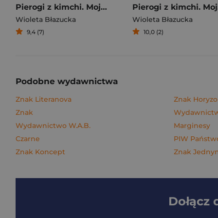
Pierogi z kimchi. Moje ulubione azjatyckie przepisy
Piero
Wioleta Błazucka
Wioleta Błazucka
9,4 (7)
10,0 (2)
Podobne wydawnictwa
Znak Literanova
Znak Horyzo
Znak
Wydawnictwo
Wydawnictwo W.A.B.
Marginesy
Czarne
PIW Państwo
Znak Koncept
Znak Jedn
Dołącz