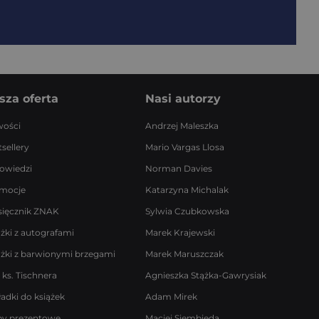
sza oferta
Nasi autorzy
ości
Andrzej Maleszka
sellery
Mario Vargas Llosa
owiedzi
Norman Davies
mocje
Katarzyna Michalak
sięcznik ZNAK
Sylwia Czubkowska
ążki z autografami
Marek Krajewski
ążki z barwionymi brzegami
Marek Maruszczak
 ks. Tischnera
Agnieszka Stążka-Gawrysiak
ładki do książek
Adam Mirek
by prezentowe
Maciej Siembieda