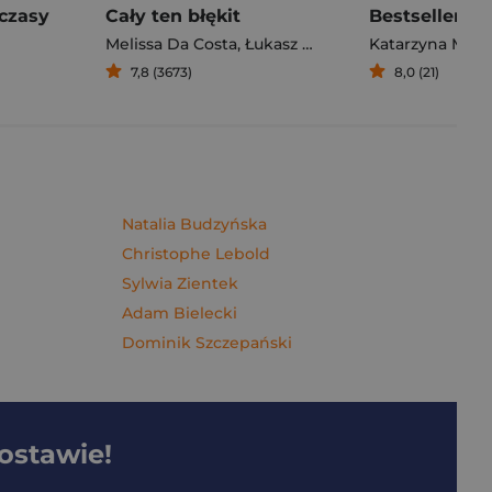
czasy
Cały ten błękit
Bestseller. S
Melissa Da Costa
,
Łukasz Müller
Katarzyna Mich
7,8 (3673)
8,0 (21)
Natalia Budzyńska
Christophe Lebold
Sylwia Zientek
Adam Bielecki
Dominik Szczepański
dostawie!