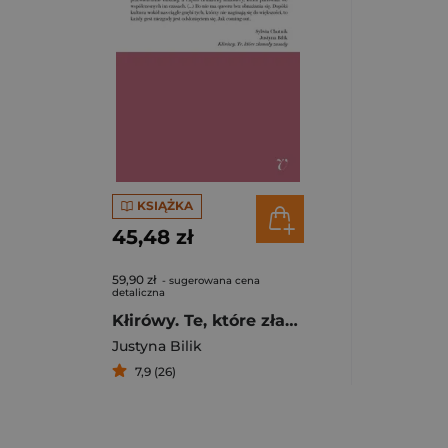
KSIĄŻKA
45,48 zł
59,90 zł
- sugerowana cena
detaliczna
Kłirówy. Te, które złamały zasady
Justyna Bilik
7,9 (26)