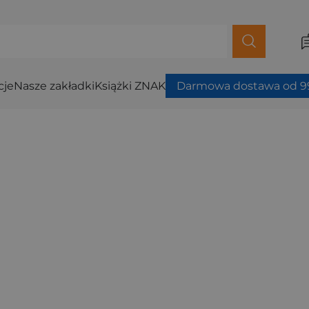
cje
Nasze zakładki
Książki ZNAK
Darmowa dostawa od 99