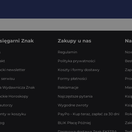
sięgarni Znak
Zakupy u nas
Na
s
Regulamin
Now
akt
Polityka prywatności
Best
acki newsletter
Koszty i formy dostawy
Zap
 serwisu
Formy płatności
Pro
a Wydawnicza Znak
Reklamacje
Mie
ackie Horoskopy
Najczęstsze pytania
Ksi
autorzy
Wygodne zwroty
Ksi
enty w koszyku
PayPo - Kup teraz, zapłać za 30 dni
Rok
log
BLIK Płacę Później
Zak
Darmowa dostawa Znak EKSTRA
Tor