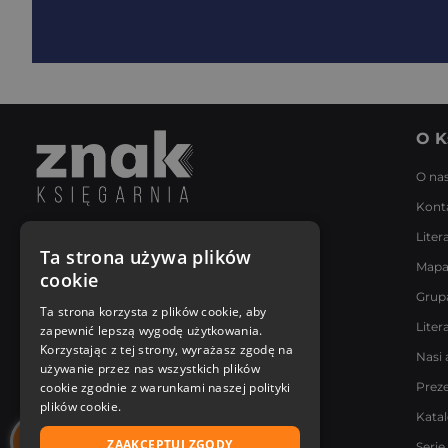
O K
O na
Kont
Liter
Napisz do nas
Ta strona używa plików
Mapa
Poniedziałek - Piątek
cookie
8:00 - 18:00
Grup
[email protected]
Ta strona korzysta z plików cookie, aby
Liter
zapewnić lepszą wygodę użytkowania.
Bądź z nami na bieżąco
Korzystając z tej strony, wyrażasz zgodę na
Nasi 
używanie przez nas wszystkich plików
cookie zgodnie z warunkami naszej polityki
Prez
plików cookie.
Kata
ZAAKCEPTUJ ZGODY
Serie