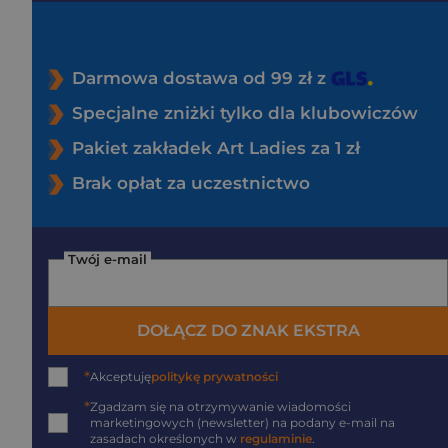
Darmowa dostawa od 99 zł z
Specjalne zniżki tylko dla klubowiczów
Pakiet zakładek Art Ladies za 1 zł
Brak opłat za uczestnictwo
Twój e-mail
DOŁĄCZ DO ZNAK EKSTRA
*
Akceptuję
politykę prywatności
*
Zgadzam się na otrzymywanie wiadomości
marketingowych (newsletter) na podany
e-mail
na
zasadach określonych w
regulaminie
.