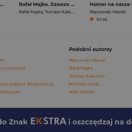
gi z kimchi. Moje ulubione azjatyckie przepisy - książka z autografem
Rafał Majka. Zawsze z przodu. Rozmawia Tomasz Kalemba - książka z autografem
Homer na nasze 
Rafał Majka
,
Tomasz Kalemba
Węcowski Marek
9,0 (9)
Podobni autorzy
nt
Węcowski Marek
 Literackie
Rafał Majka
Tomasz Kalemba
wy Instytut Wydawniczy
McGrath Andy
ymSłowem
Alan Walker
 do
Znak
i oszczędzaj na 