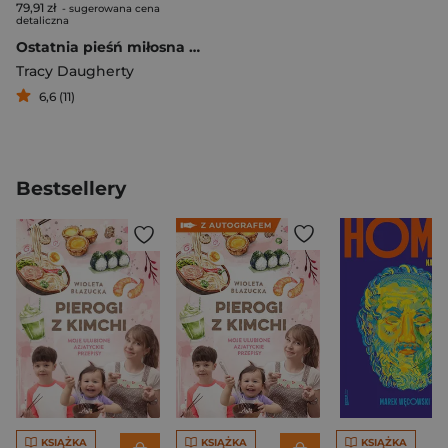
79,91 zł
- sugerowana cena
detaliczna
Ostatnia pieśń miłosna Biografia Joan Didion
Tracy Daugherty
6,6 (11)
Bestsellery
KSIĄŻKA
KSIĄŻKA
KSIĄŻKA