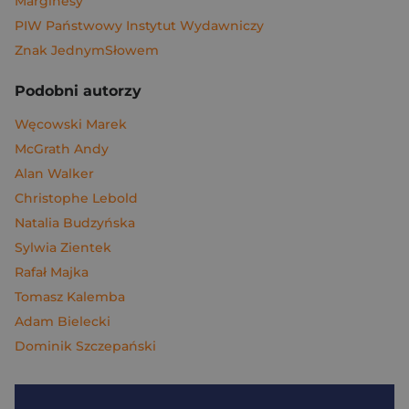
Marginesy
PIW Państwowy Instytut Wydawniczy
Znak JednymSłowem
Podobni autorzy
Węcowski Marek
McGrath Andy
Alan Walker
Christophe Lebold
Natalia Budzyńska
Sylwia Zientek
Rafał Majka
Tomasz Kalemba
Adam Bielecki
Dominik Szczepański