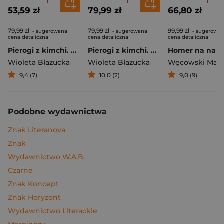
53,59 zł
79,99 zł
66,80 zł
79,99 zł
79,99 zł
99,99 zł
- sugerowana
- sugerowana
- sugerowa
cena detaliczna
cena detaliczna
cena detaliczna
Pierogi z kimchi. Moje ulubione azjatyckie przepisy
Pierogi z kimchi. Moje ulubione azjatyckie przepisy - książka z autografem
Wioleta Błazucka
Wioleta Błazucka
Węcowski Mar
9,4 (7)
10,0 (2)
9,0 (9)
Podobne wydawnictwa
Znak Literanova
Znak
Wydawnictwo W.A.B.
Czarne
Znak Koncept
Znak Horyzont
Wydawnictwo Literackie