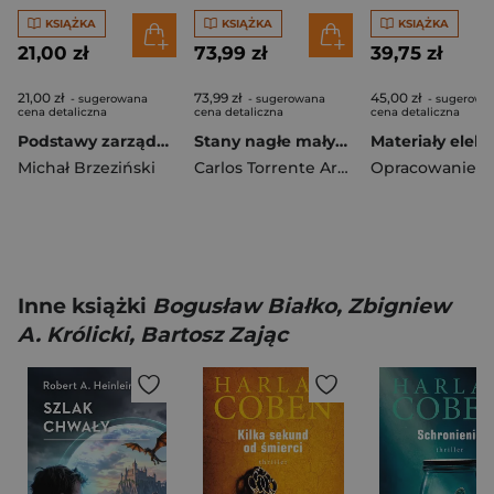
KSIĄŻKA
KSIĄŻKA
KSIĄŻKA
21,00 zł
73,99 zł
39,75 zł
21,00 zł
73,99 zł
45,00 zł
- sugerowana
- sugerowana
- sugerowa
cena detaliczna
cena detaliczna
cena detaliczna
Podstawy zarządzania kryzysowego...
Stany nagłe małych zwierząt
Michał Brzeziński
Carlos Torrente Artero
Inne książki
Bogusław Białko, Zbigniew
A. Królicki, Bartosz Zając