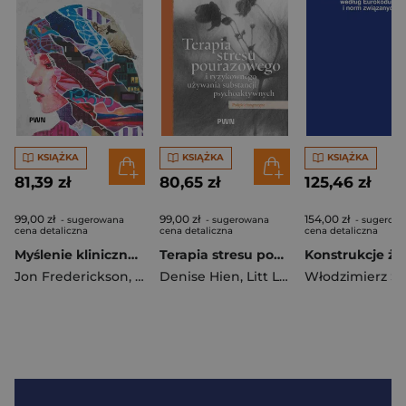
KSIĄŻKA
KSIĄŻKA
KSIĄŻKA
81,39 zł
80,65 zł
125,46 zł
99,00 zł
99,00 zł
154,00 zł
- sugerowana
- sugerowana
- sugerow
cena detaliczna
cena detaliczna
cena detaliczna
Myślenie kliniczne w psychoterapii. Czym jest, czemu służy oraz dlaczego i jak go nauczamy
Terapia stresu pourazowego i ryzykownego używania substancji psychoaktywnych. Podejście integracyjne
Jon Frederickson
,
Cierpiałkowska Lidia
Denise Hien
,
Litt Lisa Caren