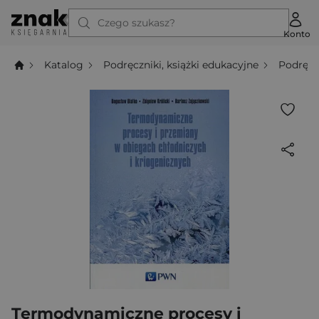
Czego szukasz?
Konto
Katalog
Podręczniki, książki edukacyjne
Podręcz
Termodynamiczne procesy i