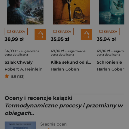
KSIĄŻKA
KSIĄŻKA
KSIĄŻKA
38,99 zł
35,95 zł
35,94 zł
54,99 zł
49,90 zł
49,90 zł
- sugerowana
- sugerowana
- sugerowa
cena detaliczna
cena detaliczna
cena detaliczna
Szlak Chwały
Kilka sekund od śmierci
Schronienie
Robert A. Heinlein
Harlan Coben
Harlan Coben
5,9 (153)
Oceny i recenzje książki
Termodynamiczne procesy i przemiany w
obiegach..
Średnia ocen: