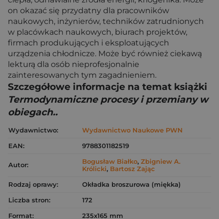
on okazać się przydatny dla pracowników
naukowych, inżynierów, techników zatrudnionych
w placówkach naukowych, biurach projektów,
firmach produkujących i eksploatujących
urządzenia chłodnicze. Może być również ciekawą
lekturą dla osób nieprofesjonalnie
zainteresowanych tym zagadnieniem.
Szczegółowe informacje na temat książki
Termodynamiczne procesy i przemiany w
obiegach..
Wydawnictwo:
Wydawnictwo Naukowe PWN
EAN:
9788301182519
Bogusław Białko
,
Zbigniew A.
Autor:
Królicki
,
Bartosz Zając
Rodzaj oprawy:
Okładka broszurowa (miękka)
Liczba stron:
172
Format:
235x165 mm