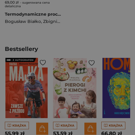
69,00 zł
- sugerowana cena
detaliczna
Termodynamiczne procesy i przemiany w obiegach..
Bogusław Białko
,
Zbigniew A. Królicki
,
Bartosz Zając
Bestsellery
KSIĄŻKA
KSIĄŻKA
KSIĄŻKA
55,99 zł
53,59 zł
66,80 zł