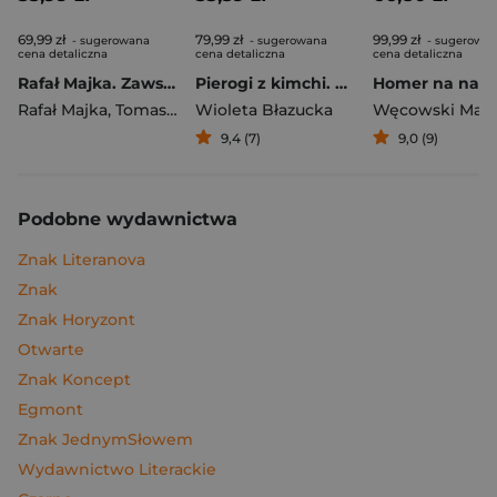
69,99 zł
79,99 zł
99,99 zł
- sugerowana
- sugerowana
- sugerowa
cena detaliczna
cena detaliczna
cena detaliczna
Rafał Majka. Zawsze z przodu. Rozmawia Tomasz Kalemba - książka z autografem
Pierogi z kimchi. Moje ulubione azjatyckie przepisy
Rafał Majka
,
Tomasz Kalemba
Wioleta Błazucka
Węcowski Mar
9,4 (7)
9,0 (9)
Podobne wydawnictwa
Znak Literanova
Znak
Znak Horyzont
Otwarte
Znak Koncept
Egmont
Znak JednymSłowem
Wydawnictwo Literackie