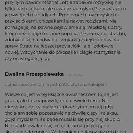
przy tym bawić? Można! Lottie zapewni rozrywkę nie
tylko nastolatkom, ale również dorosłym.Przeczytacie o
jej wzlotach i upadkach. Problemach towarzyskich z
przyjaciółkami, chłopakami a nawet rodzicami. Nie
pomaga jej na pewno pojawienie się młodszej siostry,
która nieźle daje rodzinie popalić. Przełamanie strachu,
zdobycie się na odwagę i zmiana podejścia do wielu
spraw. Strata najlepszej przyjaciółki, ale i zdobycie
nowej. Wzdychanie do chłopaka i ciągłe rozmyślanie
czy on w ogóle ją lubi.
Ewelina Przespolewska
06/11/2023
opinia recenzenta nie jest potwierdzona zakupem
Wiecie co jest w tej książce dwuznaczne? To, że jest
gruba, ale tak naprawdę ma niewiele treści. Nie
ukrywam, że zwlekałam z przeczytaniem jej gdyż
chciałam sobie pozostawić na chwilę ciszy i relaksu,
gdyż myślałam, że będę musiała się przy niej skupić.
Nie spodziewałam się, że ona sama przyciągnie
skupienie do mnie:-) W tle pokoju hałasowały mi dzieci,