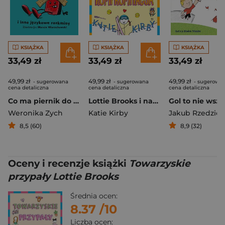
KSIĄŻKA
KSIĄŻKA
KSIĄŻKA
33,49 zł
33,49 zł
33,49 zł
49,99 zł
49,99 zł
49,99 zł
- sugerowana
- sugerowana
- sugerowa
cena detaliczna
cena detaliczna
cena detaliczna
Co ma piernik do wiatraka i inne językowe rozkminy
Lottie Brooks i narciarska turbo kompromitacja
Weronika Zych
Katie Kirby
Jakub Rzedzick
8,5 (60)
8,9 (32)
Oceny i recenzje książki
Towarzyskie
przypały Lottie Brooks
Średnia ocen:
8.37
/10
Liczba ocen: