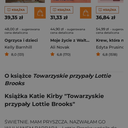
KSIĄŻKA
KSIĄŻKA
KSIĄŻKA
39,35 zł
31,33 zł
36,84 zł
48,00 zł
44,90 zł
54,99 zł
- sugerowana
- sugerowana
- sugerowa
cena detaliczna
cena detaliczna
cena detaliczna
Ogrzyca i dzieci
Moje życie z Walterami
Kelly Barnhill
Ali Novak
Edyta Prusino
8,0 (131)
6,8 (170)
6,8 (1518)
O książce
Towarzyskie przypały Lottie
Brooks
Książka Katie Kirby "Towarzyskie
przypały Lottie Brooks"
ŚWIETNIE. MAM PRYSZCZA. NAZWAŁAM GO