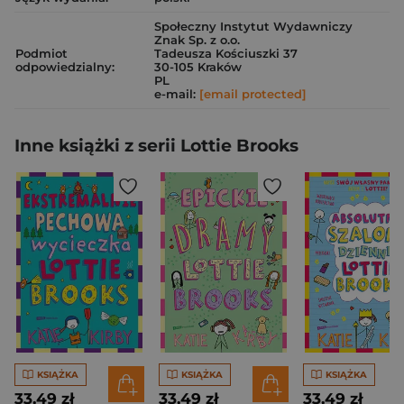
Społeczny Instytut Wydawniczy
Znak Sp. z o.o.
Podmiot
Tadeusza Kościuszki 37
odpowiedzialny:
30-105 Kraków
PL
e-mail:
[email protected]
Inne książki z serii Lottie Brooks
KSIĄŻKA
KSIĄŻKA
KSIĄŻKA
33,49 zł
33,49 zł
33,49 zł