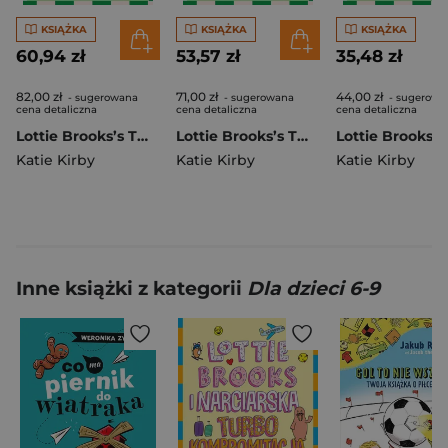
KSIĄŻKA
KSIĄŻKA
KSIĄŻKA
60,94 zł
53,57 zł
35,48 zł
82,00 zł
71,00 zł
44,00 zł
- sugerowana
- sugerowana
- sugerowa
cena detaliczna
cena detaliczna
cena detaliczna
Lottie Brooks’s Twelve Disasters of Christmas
Lottie Brooks’s Twelve Disasters of Christmas
Katie Kirby
Katie Kirby
Katie Kirby
Inne książki z kategorii
Dla dzieci 6-9