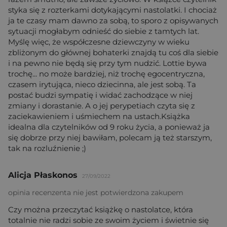
styka się z rozterkami dotykającymi nastolatki. I chociaż
ja te czasy mam dawno za sobą, to sporo z opisywanych
sytuacji mogłabym odnieść do siebie z tamtych lat.
Myślę więc, że współczesne dziewczyny w wieku
zbliżonym do głównej bohaterki znajdą tu coś dla siebie
i na pewno nie będą się przy tym nudzić. Lottie bywa
trochę... no może bardziej, niż trochę egocentryczna,
czasem irytująca, nieco dziecinna, ale jest sobą. Ta
postać budzi sympatię i widać zachodzące w niej
zmiany i dorastanie. A o jej perypetiach czyta się z
zaciekawieniem i uśmiechem na ustach.Książka
idealna dla czytelników od 9 roku życia, a ponieważ ja
się dobrze przy niej bawiłam, polecam ją też starszym,
tak na rozluźnienie ;)
Alicja Płaskonos
27/09/2022
opinia recenzenta nie jest potwierdzona zakupem
Czy można przeczytać książkę o nastolatce, która
totalnie nie radzi sobie ze swoim życiem i świetnie się