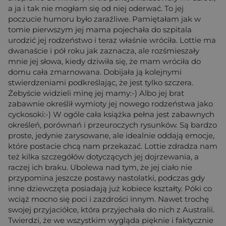
a ja i tak nie mogłam się od niej oderwać. To jej
poczucie humoru było zaraźliwe. Pamiętałam jak w
tomie pierwszym jej mama pojechała do szpitala
urodzić jej rodzeństwo i teraz właśnie wróciła. Lottie ma
dwanaście i pół roku jak zaznacza, ale rozśmieszały
mnie jej słowa, kiedy dziwiła się, że mam wróciła do
domu cała zmarnowana. Dobijała ją kolejnymi
stwierdzeniami podkreślając, że jest tylko szczera.
Żebyście widzieli minę jej mamy:-) Albo jej brat
zabawnie określił wymioty jej nowego rodzeństwa jako
cyckosoki:-) W ogóle cała książka pełna jest zabawnych
określeń, porównań i przeuroczych rysunków. Są bardzo
proste, jedynie zarysowane, ale idealnie oddają emocje,
które postacie chcą nam przekazać. Lottie zdradza nam
też kilka szczegółów dotyczących jej dojrzewania, a
raczej ich braku. Ubolewa nad tym, że jej ciało nie
przypomina jeszcze postawy nastolatki, podczas gdy
inne dziewczęta posiadają już kobiece kształty. Póki co
wciąż mocno się poci i zazdrości innym. Nawet trochę
swojej przyjaciółce, która przyjechała do nich z Australii.
Twierdzi, że we wszystkim wygląda pięknie i faktycznie