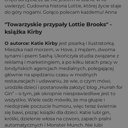
uwierzyć. Cudowna historia Lottie, której życie staje
do góry nogami. Gorąco polecam każdemu! Anna
"Towarzyskie przypały Lottie Brooks"
-
książka Kirby
O autorce: Katie Kirby
jest pisarką i ilustratorką.
Mieszka nad morzem, w Hove, z mężem, dwoma
synami i psem Sashą. Ukończyła studia związane z
reklamą i marketingiem, a po kilku latach pracy w
londyńskich agencjach medialnych, polegającej
głównie na spędzaniu czasu w modnych
restauracjach i udawaniu, że wie, o czym mówi,
urodziła dzieci i postanowiła założyć blog „Hurrah for
Gin” – o tym, jak okropnie niesprawiedliwe jest to
wszystko. Wiele osób mówiło, że ma głupie i
niedojrzałe poczucie humoru, więc teraz świetnie
się bawi, pisząc książki dla dzieci. Katie lubi gin,
króliki, dzielenie włosa na czworo, zapach pralni
automatycznych i Monster Munch. Nie lubi