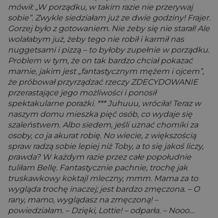
mówił: „W porządku, w takim razie nie przerywaj
sobie”. Zwykle siedziałam już ze dwie godziny! Frajer.
Gorzej było z gotowaniem. Nie żeby się nie starał! Ale
wolałabym już, żeby tego nie robił i karmił nas
nuggetsami i pizzą – to byłoby zupełnie w porządku.
Problem w tym, że on tak bardzo chciał pokazać
mamie, jakim jest „fantastycznym mężem i ojcem”,
że próbował przyrządzać rzeczy ZDECYDOWANIE
przerastające jego możliwości i ponosił
spektakularne porażki. *** Juhuuu, wróciła! Teraz w
naszym domu mieszka pięć osób, co wydaje się
szaleństwem. Albo siedem, jeśli uznać chomiki za
osoby, co ja akurat robię. No wiecie, z większością
spraw radzą sobie lepiej niż Toby, a to się jakoś liczy,
prawda? W każdym razie przez całe popołudnie
tuliłam Bellę. Fantastycznie pachnie, trochę jak
truskawkowy koktajl mleczny, mmm. Mama za to
wygląda trochę inaczej; jest bardzo zmęczona. – O
rany, mamo, wyglądasz na zmęczoną! –
powiedziałam. – Dzięki, Lottie! – odparła. – Nooo…