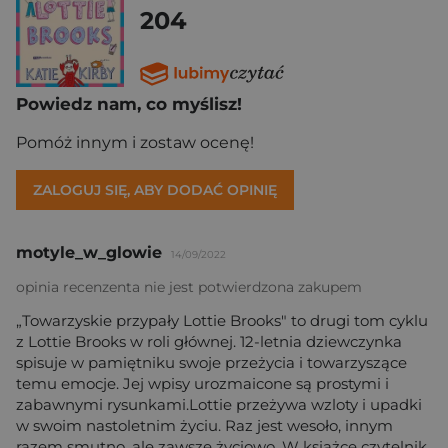
204
Powiedz nam, co myślisz!
Pomóż innym i zostaw ocenę!
ZALOGUJ SIĘ, ABY DODAĆ OPINIĘ
motyle_w_glowie
14/09/2022
opinia recenzenta nie jest potwierdzona zakupem
„Towarzyskie przypały Lottie Brooks" to drugi tom cyklu
z Lottie Brooks w roli głównej. 12-letnia dziewczynka
spisuje w pamiętniku swoje przeżycia i towarzyszące
temu emocje. Jej wpisy urozmaicone są prostymi i
zabawnymi rysunkami.Lottie przeżywa wzloty i upadki
w swoim nastoletnim życiu. Raz jest wesoło, innym
razem smutno, ale zawsze życiowo. W książce czytelnik