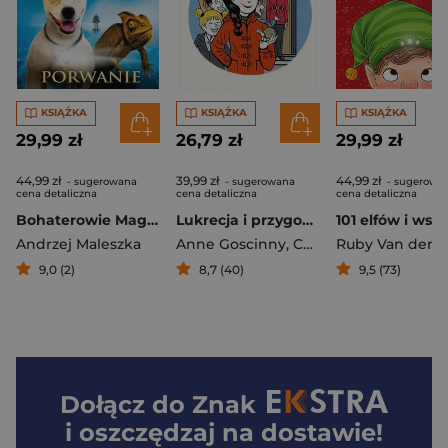
KSIĄŻKA
KSIĄŻKA
KSIĄŻKA
29,99 zł
26,79 zł
29,99 zł
44,99 zł
39,99 zł
44,99 zł
- sugerowana
- sugerowana
- sugerowa
cena detaliczna
cena detaliczna
cena detaliczna
Bohaterowie Magicznego Drzewa. Porwanie [2026]
Lukrecja i przygoda życia
Andrzej Maleszka
Anne Goscinny
,
Catel
9,0 (2)
8,7 (40)
9,5 (73)
Dołącz do
Znak
i oszczędzaj na dostawie!