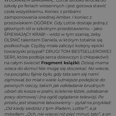
WULKANEM BARBARĄ… Lottie Brooks wróciła do
szkoły po feriach wiosennych i jest gotowa stawić
czoła wszystkiemu. Koniec z próbami
zaimponowania wrednej Amber. I koniec z
przezwiskiem OGÓREK. Gdy Lottie dostaje jedną z
głównych ról w szkolnym przedstawieniu – jako
ŚPIEWAJĄCY KRAB! – widzi w tym szansę, żeby
OLŚNIĆ talentem Daniela, w którym totalnie się
podkochuje. Czyżby miała zaliczyć kolejny epicki
towarzyski przypał? DRUGI TOM BESTSELLEROWEJ
SERII, która podbija serca dziewczyn (i chłopaków!)
na całym świecie!
Fragment książki:
Dzisiaj mama
wraca do domu! Nie mogę się doczekać. No wiecie,
na początku fajnie było, gdy tata sam się nami
zajmował, bo miał o wiele luźniejsze podejście do
pewnych rzeczy, takich jak odkładanie brudnych
ubrań do kosza w pralni, ścielenie łóżek, odrabianie
pracy domowej i (na ogół) oglądanie telewizji. Po
prostu jest strasznie łatwowierny – pytał na przykład:
„Od kiedy siedzisz z tym iPadem, Lottie?”, a ja
mówiłam: „Och, nie więcej niż pięć minut, tato”, a on