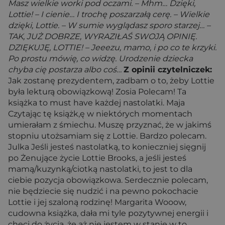
Masz wielkie worki pod oczami. – Mhm… Dzięki,
Lottie! – I cienie… I trochę poszarzałą cerę. – Wielkie
dzięki, Lottie. – W sumie wyglądasz sporo starzej… –
TAK, JUŻ DOBRZE, WYRAZIŁAŚ SWOJĄ OPINIĘ.
DZIĘKUJĘ, LOTTIE! – Jeeezu, mamo, i po co te krzyki.
Po prostu mówię, co widzę. Urodzenie dziecka
chyba cię postarza albo coś…
Z opinii czytelniczek:
Jak zostanę prezydentem, zadbam o to, żeby Lottie
była lekturą obowiązkową! Zosia Polecam! Ta
książka to must have każdej nastolatki. Maja
Czytając tę książk,ę w niektórych momentach
umierałam z śmiechu. Muszę przyznać, że w jakimś
stopniu utożsamiam się z Lottie. Bardzo polecam.
Julka Jeśli jesteś nastolatką, to konieczniej sięgnij
po Żenujące życie Lottie Brooks, a jeśli jesteś
mamą/kuzynką/ciotką nastolatki, to jest to dla
ciebie pozycja obowiązkowa. Serdecznie polecam,
nie będziecie się nudzić i na pewno pokochacie
Lottie i jej szaloną rodzinę! Margarita Wooow,
cudowna książka, dała mi tyle pozytywnej energii i
chęci do życia, że aż nie jestem w stanie w to