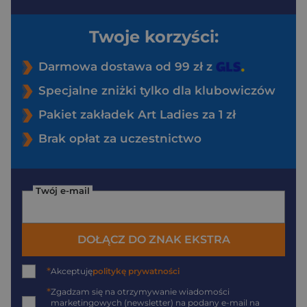
Twoje korzyści:
Darmowa dostawa od 99 zł z
Specjalne zniżki tylko dla klubowiczów
Pakiet zakładek Art Ladies za 1 zł
Brak opłat za uczestnictwo
Twój e-mail
DOŁĄCZ DO ZNAK EKSTRA
*
Akceptuję
politykę prywatności
*
Zgadzam się na otrzymywanie wiadomości
marketingowych (newsletter) na podany
e-mail
na