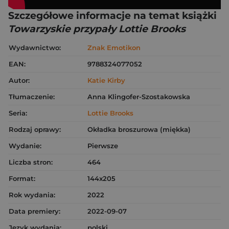
Szczegółowe informacje na temat książki
Towarzyskie przypały Lottie Brooks
Wydawnictwo:
Znak Emotikon
EAN:
9788324077052
Autor:
Katie Kirby
Tłumaczenie:
Anna Klingofer-Szostakowska
Seria:
Lottie Brooks
Rodzaj oprawy:
Okładka broszurowa (miękka)
Wydanie:
Pierwsze
Liczba stron:
464
Format:
144x205
Rok wydania:
2022
Data premiery:
2022-09-07
Język wydania:
polski