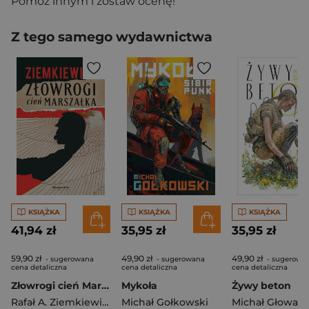
Pomóż innym i zostaw ocenę!
Z tego samego wydawnictwa
KSIĄŻKA
KSIĄŻKA
KSIĄŻKA
41,94 zł
35,95 zł
35,95 zł
59,90 zł
49,90 zł
49,90 zł
- sugerowana
- sugerowana
- sugerowa
cena detaliczna
cena detaliczna
cena detaliczna
Złowrogi cień Marszałka
Mykoła
Żywy beton
Rafał A. Ziemkiewicz
Michał Gołkowski
Michał Głowacz