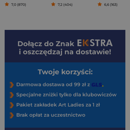
7,0 (870)
7,2 (404)
6,6 (163)
Dołącz do
Znak
i oszczędzaj na dostawie!
Twoje korzyści:
Darmowa dostawa od 99 zł z
Specjalne zniżki tylko dla klubowiczów
Pakiet zakładek Art Ladies za 1 zł
Brak opłat za uczestnictwo