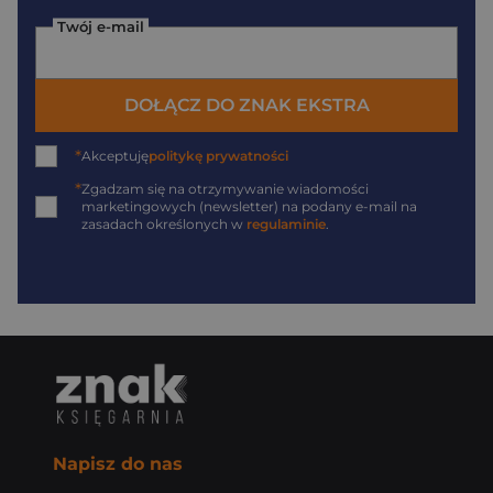
Twój e-mail
DOŁĄCZ DO ZNAK EKSTRA
*
Akceptuję
politykę prywatności
*
Zgadzam się na otrzymywanie wiadomości
marketingowych (newsletter) na podany
e-mail
na
zasadach określonych w
regulaminie
.
Napisz do nas