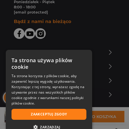
Poniedziałek - Piątek
8:00 - 18:00
[email protected]
Bądź z nami na bieżąco
O Księgarni Znak
Ta strona używa plików
cookie
Zakupy u nas
Ta strona korzysta z plików cookie, aby
Nasza oferta
zapewnić lepszą wygodę użytkowania.
Korzystając z tej strony, wyrażasz zgodę na
używanie przez nas wszystkich plików
Nasi autorzy
cookie zgodnie z warunkami naszej polityki
plików cookie.
ZAAKCEPTUJ ZGODY
31,75 zł
DO KOSZYKA
ZARZĄDZAJ