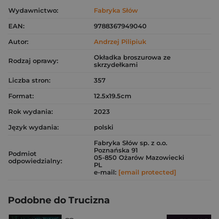
Wydawnictwo:
Fabryka Słów
EAN:
9788367949040
Autor:
Andrzej Pilipiuk
Okładka broszurowa ze
Rodzaj oprawy:
skrzydełkami
Liczba stron:
357
Format:
12.5x19.5cm
Rok wydania:
2023
Język wydania:
polski
Fabryka Słów sp. z o.o.
Poznańska 91
Podmiot
05-850 Ożarów Mazowiecki
odpowiedzialny:
PL
e-mail:
[email protected]
Podobne do Trucizna