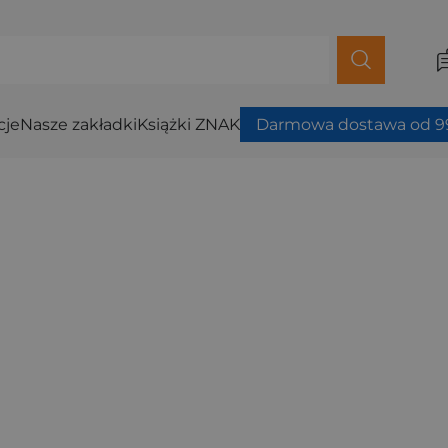
cje
Nasze zakładki
Książki ZNAK
Darmowa dostawa od 99