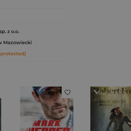
p. z o.o.
w Mazowiecki
 protected]