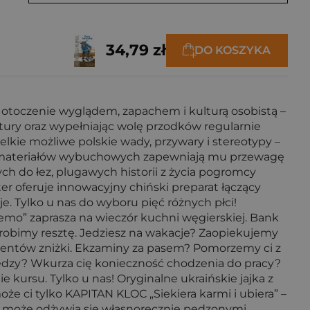
34,79 zł
DO KOSZYKA
 otoczenie wyglądem, zapachem i kulturą osobistą –
tury oraz wypełniając wolę przodków regularnie
lkie możliwe polskie wady, przywary i stereotypy –
i i materiałów wybuchowych zapewniają mu przewagę
h do łez, plugawych historii z życia pogromcy
ter oferuje innowacyjny chiński preparat łączący
. Tylko u nas do wyboru pięć różnych płci!
Nemo” zaprasza na wieczór kuchni węgierskiej. Bank
 zrobimy resztę. Jedziesz na wakacje? Zaopiekujemy
 klientów zniżki. Ekzaminy za pasem? Pomorzemy ci z
eniędzy? Wkurza cię konieczność chodzenia do pracy?
kursu. Tylko u nas! Oryginalne ukraińskie jajka z
 ci tylko KAPITAN KLOC „Siekiera karmi i ubiera” –
yć może odżywia się własnoręcznie pędzonymi