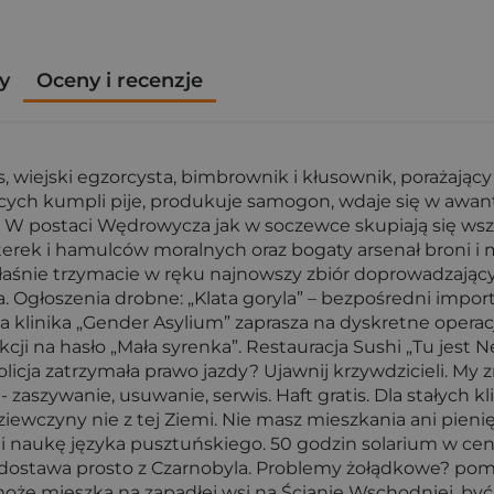
y
Oceny i recenzje
wiejski egzorcysta, bimbrownik i kłusownik, porażający
jących kumpli pije, produkuje samogon, wdaje się w awan
. W postaci Wędrowycza jak w soczewce skupiają się wsze
ozterek i hamulców moralnych oraz bogaty arsenał bron
aśnie trzymacie w ręku najnowszy zbiór doprowadzającyc
a. Ogłoszenia drobne: „Klata goryla” – bezpośredni impor
klinika „Gender Asylium” zaprasza na dyskretne operacje
cji na hasło „Mała syrenka”. Restauracja Sushi „Tu jest 
licja zatrzymała prawo jazdy? Ujawnij krzywdzicieli. My
- zaszywanie, usuwanie, serwis. Haft gratis. Dla stałych
 Dziewczyny nie z tej Ziemi. Nie masz mieszkania ani pi
naukę języka pusztuńskiego. 50 godzin solarium w cenie 
ostawa prosto z Czarnobyla. Problemy żołądkowe? pomoże
 może mieszka na zapadłej wsi na Ścianie Wschodniej, b