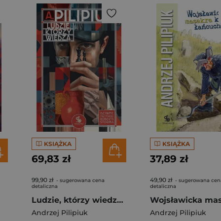
KSIĄŻKA
KSIĄŻKA
69,83 zł
37,89 zł
99,90 zł
49,90 zł
- sugerowana cena
- sugerowana cen
detaliczna
detaliczna
Ludzie, którzy wiedzą (wyd. specjalne)
Andrzej Pilipiuk
Andrzej Pilipiuk