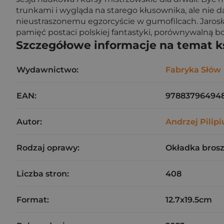
trunkami i wygląda na starego kłusownika, ale nie da
nieustraszonemu egzorcyście w gumofilcach. Jarosł
pamięć postaci polskiej fantastyki, porównywalną b
Szczegółowe informacje na temat k
Wydawnictwo:
Fabryka Słów
EAN:
97883796494
Autor:
Andrzej Pilipi
Rodzaj oprawy:
Okładka bros
Liczba stron:
408
Format:
12.7x19.5cm