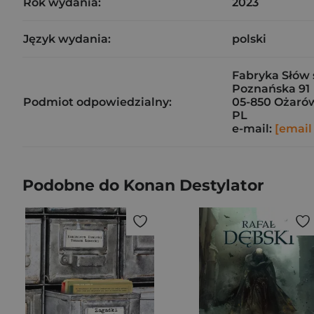
Rok wydania:
2023
Język wydania:
polski
Fabryka Słów s
Poznańska 91
Podmiot odpowiedzialny:
05-850 Ożaró
PL
e-mail:
[email
Podobne do Konan Destylator