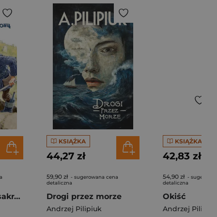
KSIĄŻKA
KSIĄŻKA
44,27 zł
42,83 zł
59,90 zł
54,90 zł
a
- sugerowana cena
- sugerowa
detaliczna
detaliczna
Wojsławicka masakra kosą łańcuchową
Drogi przez morze
Okiść
Andrzej Pilipiuk
Andrzej Pilipiu