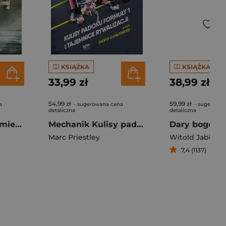
KSIĄŻKA
KSIĄŻKA
33,99 zł
38,99 zł
54,99 zł
59,99 zł
a
- sugerowana cena
- sugerowan
detaliczna
detaliczna
Sztejer T.3 Gdzie miecze poniosą
Mechanik Kulisy padoku F1 i tajemnice rywalizacji
Dary bogów
Marc Priestley
Witold Jabłońs
7,4 (1137)