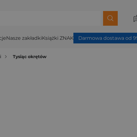
cje
Nasze zakładki
Książki ZNAK
Darmowa dostawa od 99
i
Tysiąc okrętów