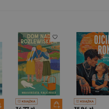
KSIĄŻKA
KSIĄŻKA
34,77 zł
35,94 zł