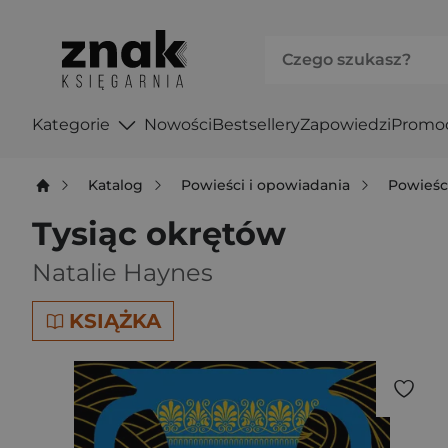
Kategorie
Nowości
Bestsellery
Zapowiedzi
Promo
Katalog
Powieści i opowiadania
Powieśc
Tysiąc okrętów
Natalie Haynes
KSIĄŻKA