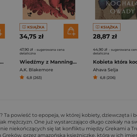
KSIĄŻKA
KSIĄŻKA
34,75 zł
28,87 zł
47,90 zł
44,90 zł
- sugerowana cena
- sugerowana ce
detaliczna
detaliczna
a śpiewam, a góry tańczą
Wiedźmy z Manningtree
A.K. Blakemore
Ahava Selja
6,8 (263)
6,8 (206)
ej? Ta powieść to epopeja, w której kobiety, dziewczęta i
jak mężczyzn. One już wystarczająco długo czekały na swo
nie niekończących się lat konfliktu między Grekami a Tr
ach Greków, przez amazońską księżniczkę, która w ich imi