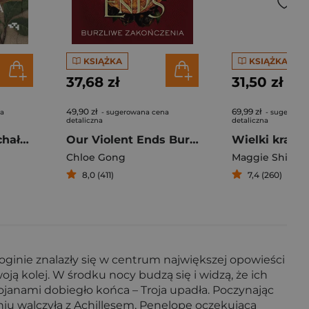
KSIĄŻKA
KSIĄŻKA
37,68 zł
31,50 zł
49,90 zł
69,99 zł
na
- sugerowana cena
- sugerowan
detaliczna
detaliczna
Kobieta która kochała owady
Our Violent Ends Burzliwe zakończenia
Wielki krąg
Chloe Gong
Maggie Shipst
8,0 (411)
7,4 (260)
 boginie znalazły się w centrum największej opowieści
ją kolej. W środku nocy budzą się i widzą, że ich
ojanami dobiegło końca – Troja upadła. Poczynając
eniu walczyła z Achillesem, Penelopę oczekującą