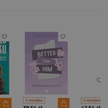
KSIĄŻKA
KSIĄŻKA
39,54 zł
42,54 zł