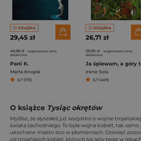
KSIĄŻKA
KSIĄŻKA
29,45 zł
26,71 zł
46,99 zł
39,90 zł
- sugerowana cena
- sugerowana cena
detaliczna
detaliczna
Pani K.
J
Marta Knopik
Irene Sola
6,7 (173)
6,7 (409)
O książce
Tysiąc okrętów
Myślisz, że słyszałeś już wszystko o wojnie trojański
świata zachodniego. To była wojna kobiet, tak samo 
ukochane miasto stoi w płomieniach. Dziesięć pozor
od trojańskich kobiet, których los leży teraz w ręk