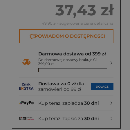
37,43 zł
49,90 zł
- sugerowana cena detaliczna
POWIADOM O DOSTĘPNOŚCI
Darmowa dostawa od 399 zł
Do darmowej dostawy brakuje Ci
399,00 zł
Dostawa za 0 zł
dla
DOŁĄCZ
zamówień od 99 zł
Kup teraz, zapłać za
30 dni
Kup teraz, zapłać za
30 dni