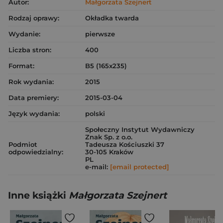
Autor:
Małgorzata Szejnert
Rodzaj oprawy:
Okładka twarda
Wydanie:
pierwsze
Liczba stron:
400
Format:
B5 (165x235)
Rok wydania:
2015
Data premiery:
2015-03-04
Język wydania:
polski
Społeczny Instytut Wydawniczy
Znak Sp. z o.o.
Podmiot
Tadeusza Kościuszki 37
odpowiedzialny:
30-105 Kraków
PL
e-mail:
[email protected]
Inne książki
Małgorzata Szejnert