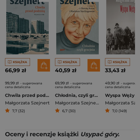
KSIĄŻKA
KSIĄŻKA
KSIĄŻKA
66,99 zł
40,59 zł
33,43 zł
99,99 zł
69,99 zł
49,90 zł
- sugerowana
- sugerowana
- sugerowa
cena detaliczna
cena detaliczna
cena detaliczna
Chwila przed podróżą. Reportaże z PRL
Chłodnia, czyli grzejnia. Małgorzata Szejnert w rozmowie z Dorotą Karaś i Markiem Sterlingowem
Wyspa Węży
Małgorzata Szejnert
Małgorzata Szejnert
,
Dorota Karaś
Małgorzata Sze
,
Ma
7,7 (32)
6,7 (30)
7,0 (149)
Oceny i recenzje książki
Usypać góry.