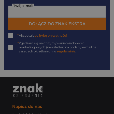
Twój e-mail
DOŁĄCZ DO ZNAK EKSTRA
*
Akceptuję
politykę prywatności
*
Zgadzam się na otrzymywanie wiadomości
marketingowych (newsletter) na podany
e-mail
na
zasadach określonych w
regulaminie
.
Napisz do nas