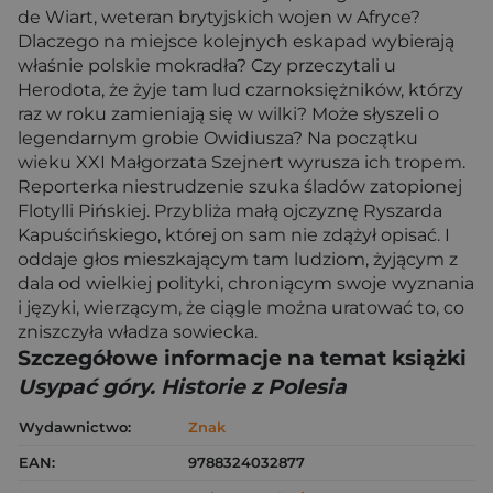
de Wiart, weteran brytyjskich wojen w Afryce?
Dlaczego na miejsce kolejnych eskapad wybierają
właśnie polskie mokradła? Czy przeczytali u
Herodota, że żyje tam lud czarnoksiężników, którzy
raz w roku zamieniają się w wilki? Może słyszeli o
legendarnym grobie Owidiusza? Na początku
wieku XXI Małgorzata Szejnert wyrusza ich tropem.
Reporterka niestrudzenie szuka śladów zatopionej
Flotylli Pińskiej. Przybliża małą ojczyznę Ryszarda
Kapuścińskiego, której on sam nie zdążył opisać. I
oddaje głos mieszkającym tam ludziom, żyjącym z
dala od wielkiej polityki, chroniącym swoje wyznania
i języki, wierzącym, że ciągle można uratować to, co
zniszczyła władza sowiecka.
Szczegółowe informacje na temat książki
Usypać góry. Historie z Polesia
Wydawnictwo:
Znak
EAN:
9788324032877