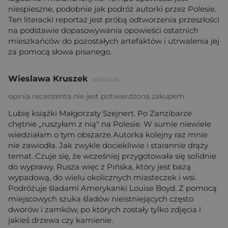
niespieszne, podobnie jak podróż autorki przez Polesie.
Ten literacki reportaż jest próbą odtworzenia przeszłości
na podstawie dopasowywania opowieści ostatnich
mieszkańców do pozostałych artefaktów i utrwalenia jej
za pomocą słowa pisanego.
Wieslawa Kruszek
14/05/2015
opinia recenzenta nie jest potwierdzona zakupem
Lubię książki Małgorzaty Szejnert. Po Zanzibarze
chętnie „ruszyłam z nią" na Polesie. W sumie niewiele
wiedziałam o tym obszarze.Autorka kolejny raz mnie
nie zawiodła. Jak zwykle dociekliwie i starannie drąży
temat. Czuje się, że wcześniej przygotowała się solidnie
do wyprawy. Rusza więc z Pińska, który jest bazą
wypadową, do wielu okolicznych miasteczek i wsi.
Podróżuje śladami Amerykanki Louise Boyd. Z pomocą
miejscowych szuka śladów nieistniejących często
dworów i zamków, po których zostały tylko zdjęcia i
jakieś drzewa czy kamienie.