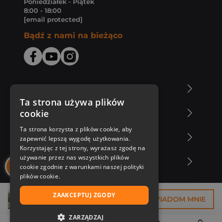
Poniedziałek - Piątek
8:00 - 18:00
[email protected]
Bądź z nami na bieżąco
O Księgarni Znak
Ta strona używa plików
cookie
Zakupy u nas
Ta strona korzysta z plików cookie, aby
Nasza oferta
zapewnić lepszą wygodę użytkowania.
Korzystając z tej strony, wyrażasz zgodę na
używanie przez nas wszystkich plików
Nasi autorzy
cookie zgodnie z warunkami naszej polityki
plików cookie.
ZAAKCEPTUJ ZGODY
37,43 zł
POWIADOM MNIE
ZARZĄDZAJ