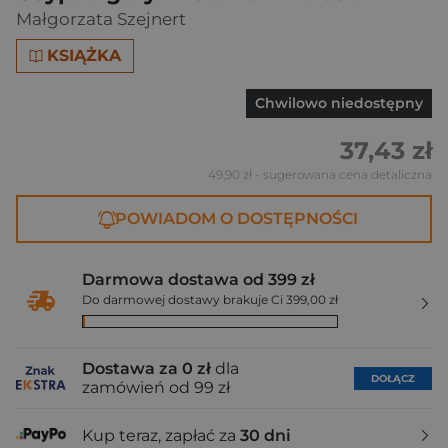
Małgorzata Szejnert
KSIĄŻKA
Chwilowo niedostępny
37,43 zł
49,90 zł
- sugerowana cena detaliczna
POWIADOM O DOSTĘPNOŚCI
Darmowa dostawa od 399 zł
Do darmowej dostawy brakuje Ci 399,00 zł
Dostawa za 0 zł
dla
DOŁĄCZ
zamówień od 99 zł
Kup teraz, zapłać za
30 dni