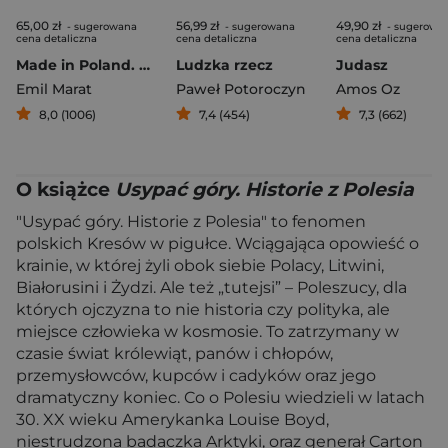
65,00 zł
56,99 zł
49,90 zł
- sugerowana
- sugerowana
- sugerowa
cena detaliczna
cena detaliczna
cena detaliczna
Made in Poland. Wspomnienia żołnierza Kedywu Stanisława Likiernika
Ludzka rzecz
Judasz
Emil Marat
Paweł Potoroczyn
Amos Oz
8,0 (1006)
7,4 (454)
7,3 (662)
O książce
Usypać góry. Historie z Polesia
"Usypać góry. Historie z Polesia" to fenomen
polskich Kresów w pigułce. Wciągająca opowieść o
krainie, w której żyli obok siebie Polacy, Litwini,
Białorusini i Żydzi. Ale też „tutejsi” – Poleszucy, dla
których ojczyzna to nie historia czy polityka, ale
miejsce człowieka w kosmosie. To zatrzymany w
czasie świat królewiąt, panów i chłopów,
przemysłowców, kupców i cadyków oraz jego
dramatyczny koniec. Co o Polesiu wiedzieli w latach
30. XX wieku Amerykanka Louise Boyd,
niestrudzona badaczka Arktyki, oraz generał Carton