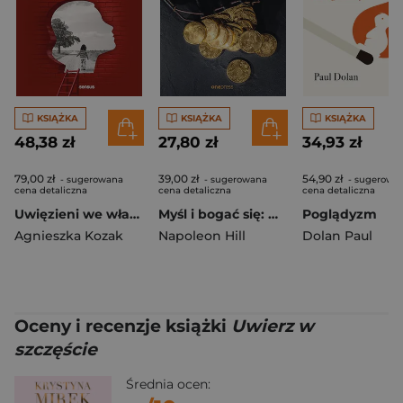
KSIĄŻKA
KSIĄŻKA
KSIĄŻKA
48,38 zł
27,80 zł
34,93 zł
79,00 zł
39,00 zł
54,90 zł
- sugerowana
- sugerowana
- sugerowa
cena detaliczna
cena detaliczna
cena detaliczna
Uwięzieni we własnej głowie. Jak zrozumieć przeszłość i mieć szczęśliwsze życie
Myśl i bogać się: Współczesne przesłanie Napoleona Hilla
Poglądyzm
Agnieszka Kozak
Napoleon Hill
Dolan Paul
Oceny i recenzje książki
Uwierz w
szczęście
Średnia ocen: