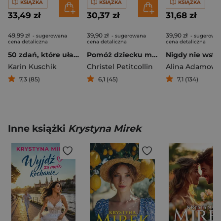
KSIĄŻKA
KSIĄŻKA
KSIĄŻKA
33,49 zł
30,37 zł
31,68 zł
49,99 zł
39,90 zł
39,90 zł
- sugerowana
- sugerowana
- sugerowa
cena detaliczna
cena detaliczna
cena detaliczna
50 zdań, które ułatwią ci życie
Pomóż dziecku mniej myśleć O wrażliwych dzieciach, które za bardzo się przejmują
Karin Kuschik
Christel Petitcollin
Alina Adamowi
7,3 (85)
6,1 (45)
7,1 (134)
Inne książki
Krystyna Mirek