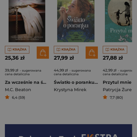
KSIĄŻKA
KSIĄŻKA
KSIĄŻKA
25,36 zł
27,99 zł
27,88 zł
39,99 zł
44,99 zł
42,99 zł
- sugerowana
- sugerowana
- sugerowa
cena detaliczna
cena detaliczna
cena detaliczna
Za wcześnie na śmierć
Światło o poranku. Wiila pod kasztanem. Tom 2
Przytul mnie
M.C. Beaton
Krystyna Mirek
Patrycja Żurek
6,4 (59)
7,7 (80)