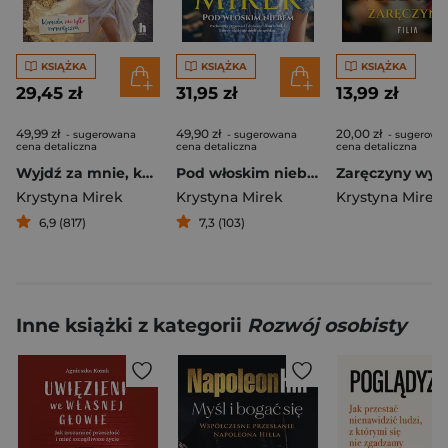
KSIĄŻKA
KSIĄŻKA
KSIĄŻKA
29,45 zł
31,95 zł
13,99 zł
49,99 zł
49,90 zł
20,00 zł
- sugerowana
- sugerowana
- sugerowa
cena detaliczna
cena detaliczna
cena detaliczna
Wyjdź za mnie, kochanie
Pod włoskim niebem
Krystyna Mirek
Krystyna Mirek
Krystyna Mirek
6,9 (817)
7,3 (103)
Inne książki z kategorii
Rozwój osobisty