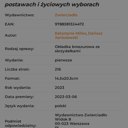
postawach i życiowych wyborach
Wydawnictwo:
Zwierciadło
EAN:
9788381324472
Katarzyna Miller
,
Dariusz
Autor:
Janiszewski
Okładka broszurowa ze
Rodzaj oprawy:
skrzydełkami
Wydanie:
pierwsze
Liczba stron:
216
Format:
14.5x20.5cm
Rok wydania:
2023
Data premiery:
2023-03-06
Język wydania:
polski
Wydawnictwo Zwierciadło
Widok 8
Podmiot
00-023 Warszawa
odpowiedzialny:
PL