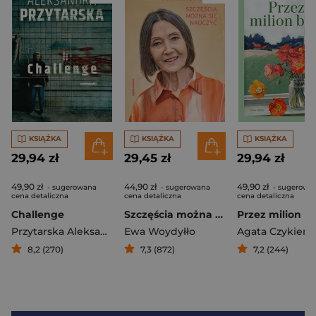
KSIĄŻKA
KSIĄŻKA
KSIĄŻKA
29,94 zł
29,45 zł
29,94 zł
49,90 zł
44,90 zł
49,90 zł
- sugerowana
- sugerowana
- sugerowa
cena detaliczna
cena detaliczna
cena detaliczna
Challenge
Szczęścia można się nauczyć
Przez milion b
Przytarska Aleksandra
Ewa Woydyłło
8,2 (270)
7,3 (872)
7,2 (244)