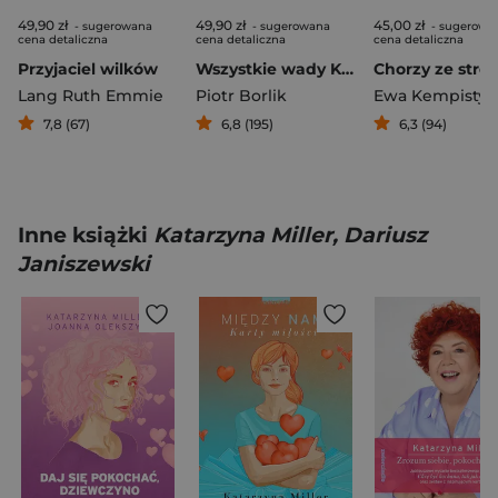
49,90 zł
49,90 zł
45,00 zł
- sugerowana
- sugerowana
- sugerowa
cena detaliczna
cena detaliczna
cena detaliczna
Przyjaciel wilków
Wszystkie wady Klary i jej jedna zaleta
Lang Ruth Emmie
Piotr Borlik
7,8 (67)
6,8 (195)
6,3 (94)
Inne książki
Katarzyna Miller, Dariusz
Janiszewski