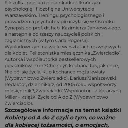
Filozofka, poetka i piosenkarka. Ukończyła
psychologię i filozofię na Uniwersytecie
Warszawskim. Treningu psychologicznego i
prowadzenia psychoterapii uczyła się w Ośrodku
Synapsis od prof. dr. hab. Kazimierza Jankowskiego,
a następnie od rzeszy nauczycieli polskich i
zagranicznych (w tym Carla Rogersa).
Wykładowczyni na wielu warsztatach rozwojowych
dla kobiet. Felietonistka miesięcznika „Zwierciadło”.
Autorka i współautorka bestsellerowych
poradników, m.in.?Chcę być kochana tak, jak chcę,
Nie bój się życia, Kup kochance męża kwiaty
(Wydawnictwo Zwierciadło). Dariusz?Janiszewski
Redaktor, dziennikarz, od 2005 roku współtworzy
miesięcznik?„Zwierciadło”.Współautor – z Katarzyną
Miller – książki Życie od A do Z (Wydawnictwo
Zwierciadło).
Szczegółowe informacje na temat książki
Kobiety od A do Z czyli o tym, co ważne
dla kobiecej tożsamości, o emocjach,