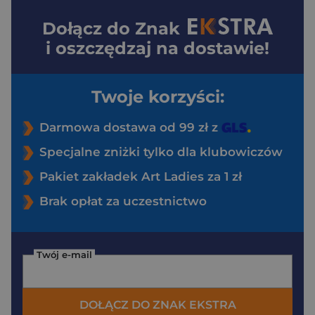
Dołącz do
Znak
i oszczędzaj na dostawie!
Twoje korzyści:
Darmowa dostawa od 99 zł z
Specjalne zniżki tylko dla klubowiczów
Pakiet zakładek Art Ladies za 1 zł
Brak opłat za uczestnictwo
Twój e-mail
DOŁĄCZ DO ZNAK EKSTRA