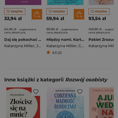
KSIĄŻKA
KSIĄŻKA
KSIĄŻKA
32,94 zł
59,94 zł
93,54 zł
54,90 zł
99,90 zł
149,90 zł
- sugerowana
- sugerowana
- sugerow
cena detaliczna
cena detaliczna
cena detaliczna
Daj się pokochać dziewczyno wyd. 2026
Między nami. Karty miłości
Katarzyna Miller
,
Joanna Olekszyk
Katarzyna Miller
,
Chorębała Magdalena
Katarzyna Mille
6,5 (2)
Inne książki z kategorii
Rozwój osobisty