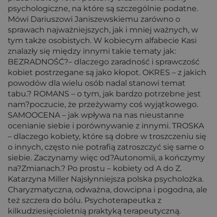
psychologiczne, na które są szczególnie podatne.
Mówi Dariuszowi Janiszewskiemu zarówno o
sprawach najważniejszych, jak i mniej ważnych, w
tym także osobistych. W kobiecym alfabecie Kasi
znalazły się między innymi takie tematy jak:
BEZRADNOŚĆ?– dlaczego zaradność i sprawczość
kobiet postrzegane są jako kłopot. OKRES – z jakich
powodów dla wielu osób nadal stanowi temat
tabu.? ROMANS – o tym, jak bardzo potrzebne jest
nam?poczucie, że przeżywamy coś wyjątkowego.
SAMOOCENA – jak wpływa na nas nieustanne
ocenianie siebie i porównywanie z innymi. TROSKA
– dlaczego kobiety, które są dobre w troszczeniu się
o innych, często nie potrafią zatroszczyć się same o
siebie. Zaczynamy więc od?Autonomii, a kończymy
na?Zmianach.? Po prostu – kobiety od A do Z.
Katarzyna Miller Najsłynniejsza polska psycholożka.
Charyzmatyczna, odważna, dowcipna i pogodna, ale
też szczera do bólu. Psychoterapeutka z
kilkudziesięcioletnią praktyką terapeutyczną.