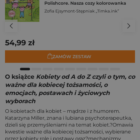
Polishcore. Nasza cozy kolorowanka
Zofia Ejsymont-Stępniak „Timka.ink”
54,99 zł
ZAMÓW ZESTAW
O książce
Kobiety od A do Z czyli o tym, co
ważne dla kobiecej tożsamości, o
emocjach, postawach i życiowych
wyborach
O kobietach dla kobiet – mądrze i z humorem.
Katarzyna Miller, znana i lubiana psychoterapeutka,
dzieli się przemyśleniami na temat kobiet.?Omawia
kwestie ważne dla kobiecej tożsamości, wybierane
przez kobiety role i postawy oraz?mechanizmy