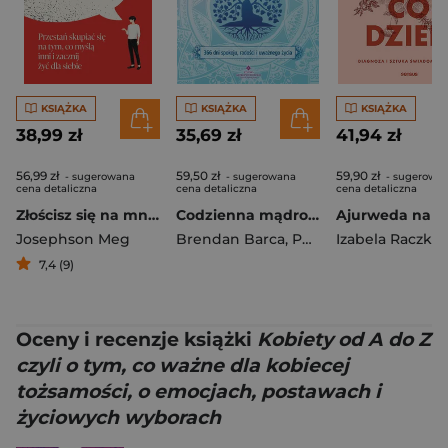
KSIĄŻKA
KSIĄŻKA
KSIĄŻKA
38,99 zł
35,69 zł
41,94 zł
56,99 zł
59,50 zł
59,90 zł
- sugerowana
- sugerowana
- sugerowa
cena detaliczna
cena detaliczna
cena detaliczna
Złościsz się na mnie?
Codzienna mądrość buddyzmu.366 dni spokoju, radości i uważnego życia
Josephson Meg
Brendan Barca
,
Pema Sherpa
Izabela Raczko
7,4 (9)
Oceny i recenzje książki
Kobiety od A do Z
czyli o tym, co ważne dla kobiecej
tożsamości, o emocjach, postawach i
życiowych wyborach