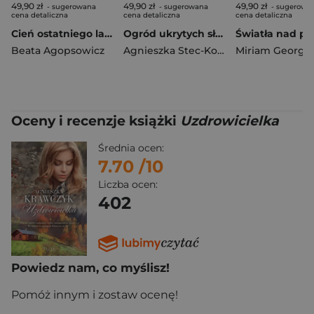
49,90 zł
49,90 zł
49,90 zł
- sugerowana
- sugerowana
- sugerowa
cena detaliczna
cena detaliczna
cena detaliczna
Cień ostatniego lata (większe lietry)
Ogród ukrytych słów
Beata Agopsowicz
Agnieszka Stec-Kotasińska
Miriam Georg
Oceny i recenzje książki
Uzdrowicielka
Średnia ocen:
7.70
/10
Liczba ocen:
402
Powiedz nam, co myślisz!
Pomóż innym i zostaw ocenę!