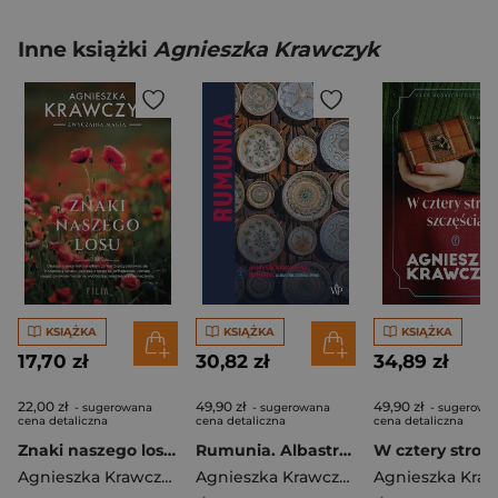
Inne książki
Agnieszka Krawczyk
KSIĄŻKA
KSIĄŻKA
KSIĄŻKA
17,70 zł
30,82 zł
34,89 zł
22,00 zł
49,90 zł
49,90 zł
- sugerowana
- sugerowana
- sugerowa
cena detaliczna
cena detaliczna
cena detaliczna
Znaki naszego losu wyd. kieszonkowe
Rumunia. Albastru, ciorba i wino
Agnieszka Krawczyk
Agnieszka Krawczyk