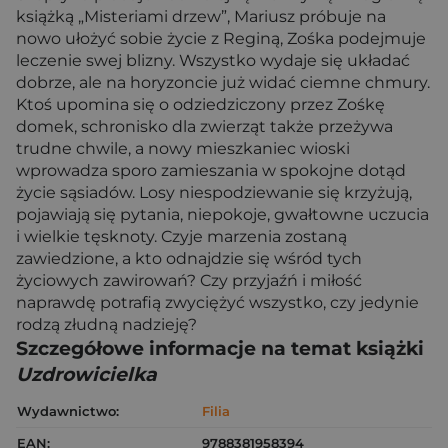
książką „Misteriami drzew”, Mariusz próbuje na
nowo ułożyć sobie życie z Reginą, Zośka podejmuje
leczenie swej blizny. Wszystko wydaje się układać
dobrze, ale na horyzoncie już widać ciemne chmury.
Ktoś upomina się o odziedziczony przez Zośkę
domek, schronisko dla zwierząt także przeżywa
trudne chwile, a nowy mieszkaniec wioski
wprowadza sporo zamieszania w spokojne dotąd
życie sąsiadów. Losy niespodziewanie się krzyżują,
pojawiają się pytania, niepokoje, gwałtowne uczucia
i wielkie tęsknoty. Czyje marzenia zostaną
zawiedzione, a kto odnajdzie się wśród tych
życiowych zawirowań? Czy przyjaźń i miłość
naprawdę potrafią zwyciężyć wszystko, czy jedynie
rodzą złudną nadzieję?
Szczegółowe informacje na temat książki
Uzdrowicielka
Wydawnictwo:
Filia
EAN:
9788381958394