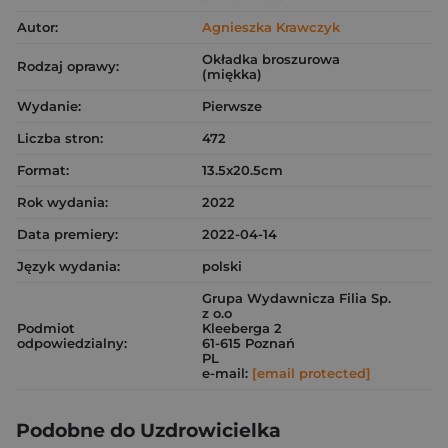
Autor:
Agnieszka Krawczyk
Okładka broszurowa
Rodzaj oprawy:
(miękka)
Wydanie:
Pierwsze
Liczba stron:
472
Format:
13.5x20.5cm
Rok wydania:
2022
Data premiery:
2022-04-14
Język wydania:
polski
Grupa Wydawnicza Filia Sp.
z o.o
Podmiot
Kleeberga 2
odpowiedzialny:
61-615 Poznań
PL
e-mail:
[email protected]
Podobne do Uzdrowicielka