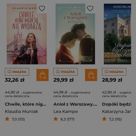
KSIĄŻKA
KSIĄŻKA
KSIĄŻKA
32,26 zł
29,99 zł
28,99 zł
44,90 zł
44,99 zł
42,90 zł
- sugerowana
- sugerowana
- sugerowa
cena detaliczna
cena detaliczna
cena detaliczna
Chwile, które nigdy się nie wydarzą
Anioł z Warszawy. Historia miłości i bohaterstwa Ireny Sendlerowej
Klaudia Muniak
Lea Kampe
Katarzyna Janu
7,0 (113)
8,3 (177)
7,2 (115)