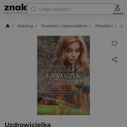
Czego szukasz?
Konto
Katalog
Powieści i opowiadania
Powieści
Li
Uzdrowicielka