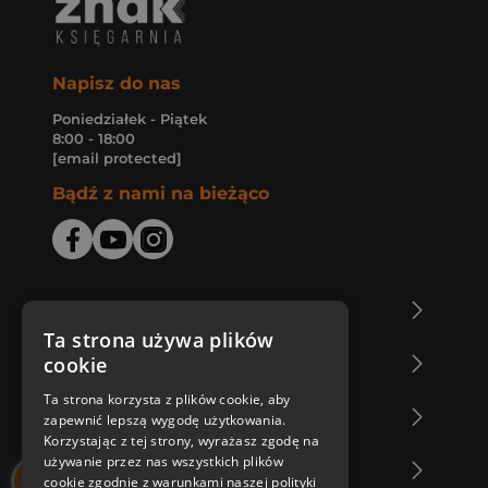
Napisz do nas
Poniedziałek - Piątek
8:00 - 18:00
[email protected]
Bądź z nami na bieżąco
O Księgarni Znak
Ta strona używa plików
cookie
Zakupy u nas
Ta strona korzysta z plików cookie, aby
Nasza oferta
zapewnić lepszą wygodę użytkowania.
Korzystając z tej strony, wyrażasz zgodę na
używanie przez nas wszystkich plików
Nasi autorzy
cookie zgodnie z warunkami naszej polityki