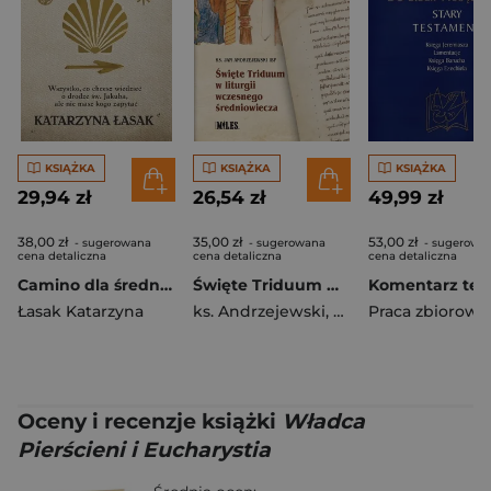
KSIĄŻKA
KSIĄŻKA
KSIĄŻKA
29,94 zł
26,54 zł
49,99 zł
38,00 zł
35,00 zł
53,00 zł
- sugerowana
- sugerowana
- sugerowa
cena detaliczna
cena detaliczna
cena detaliczna
Camino dla średnio zaawansowanych Wszystko, co chcesz wiedzieć o drodze św. Jakuba, ale nie masz kogo zapytać
Święte Triduum w liturgii wczesnego średniowiecza
Łasak Katarzyna
ks. Andrzejewski
,
Jan IBP
Praca zbiorowa
Oceny i recenzje książki
Władca
Pierścieni i Eucharystia