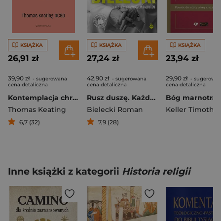
KSIĄŻKA
KSIĄŻKA
KSIĄŻKA
26,91 zł
27,24 zł
23,94 zł
39,90 zł
42,90 zł
29,90 zł
- sugerowana
- sugerowana
- sugerowa
cena detaliczna
cena detaliczna
cena detaliczna
Kontemplacja chrześcijańska Droga wewnętrznego pokoju
Rusz duszę. Każdy ma swoje camino
Bóg marnotra
Thomas Keating
Bielecki Roman
Keller Timothy
6,7 (32)
7,9 (28)
Inne książki z kategorii
Historia religii