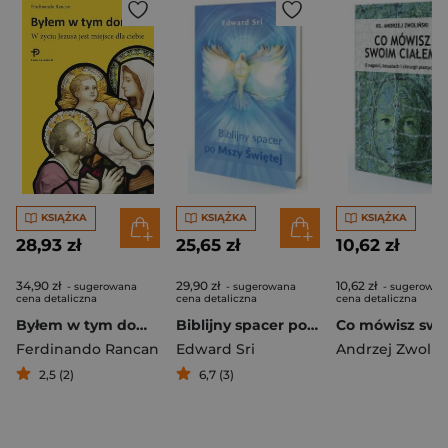
KSIĄŻKA
KSIĄŻKA
KSIĄŻKA
28,93 zł
25,65 zł
10,62 zł
34,90 zł
29,90 zł
10,62 zł
- sugerowana
- sugerowana
- sugerowan
cena detaliczna
cena detaliczna
cena detaliczna
Byłem w tym domu W życiu Jezusa jest miejsce dla ciebie
Biblijny spacer po Mszy Świętej
Ferdinando Rancan
Edward Sri
Andrzej Zwoliń
2,5 (2)
6,7 (3)