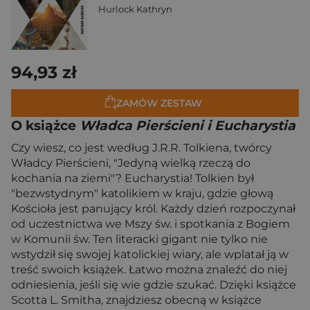
Hurlock Kathryn
94,93 zł
ZAMÓW ZESTAW
O książce
Władca Pierścieni i Eucharystia
Czy wiesz, co jest według J.R.R. Tolkiena, twórcy
Władcy Pierścieni, "Jedyną wielką rzeczą do
kochania na ziemi"? Eucharystia! Tolkien był
"bezwstydnym" katolikiem w kraju, gdzie głową
Kościoła jest panujący król. Każdy dzień rozpoczynał
od uczestnictwa we Mszy św. i spotkania z Bogiem
w Komunii św. Ten literacki gigant nie tylko nie
wstydził się swojej katolickiej wiary, ale wplatał ją w
treść swoich książek. Łatwo można znaleźć do niej
odniesienia, jeśli się wie gdzie szukać. Dzięki książce
Scotta L. Smitha, znajdziesz obecną w książce