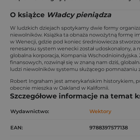
O książce
Władcy pieniądza
W ludzkich dziejach spotykamy dwie formy organizac
niewolników. Książka ta obnaża nowożytną formę imp
w Wenecji, gdzie pod koniec średniowiecza stworz
renesansu system wenecki został udoskonalony, a na
globalna korporacja, Kompania Wschodnioindyjska. Z 
finansowych, rozwinął się w znaną nam dziś, global
ludzi niewolników systemu służącego pomnażaniu zy
Robert Ingraham jest amerykańskim historykiem, pu
obecnie mieszka w Oakland w Kalifornii.
Szczegółowe informacje na temat k
Wydawnictwo:
Wektory
EAN:
9788397577138