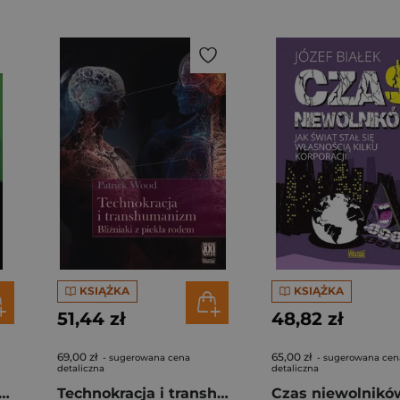
KSIĄŻKA
KSIĄŻKA
51,44 zł
48,82 zł
69,00 zł
65,00 zł
- sugerowana cena
- sugerowana cen
detaliczna
detaliczna
prawdę O historii polityce i nowym porządku świata
Technokracja i transhumanizm. Bliźniaki z piekła rodem