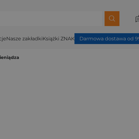
cje
Nasze zakładki
Książki ZNAK
Darmowa dostawa od 99
ieniądza