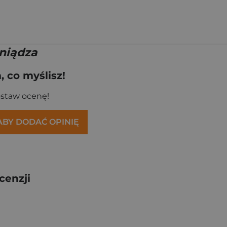
niądza
 co myślisz!
ostaw ocenę!
 ABY DODAĆ OPINIĘ
cenzji