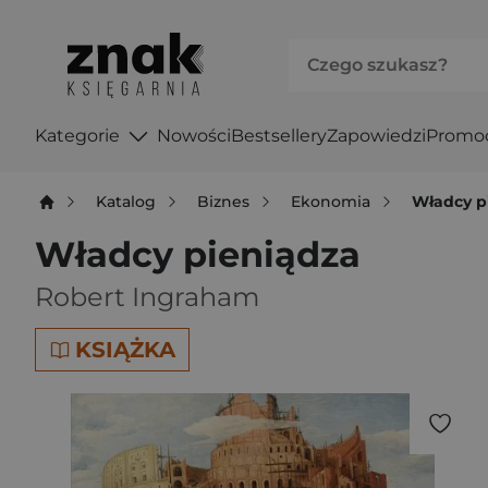
Kategorie
Nowości
Bestsellery
Zapowiedzi
Promo
Katalog
Biznes
Ekonomia
Władcy p
Władcy pieniądza
Robert Ingraham
KSIĄŻKA