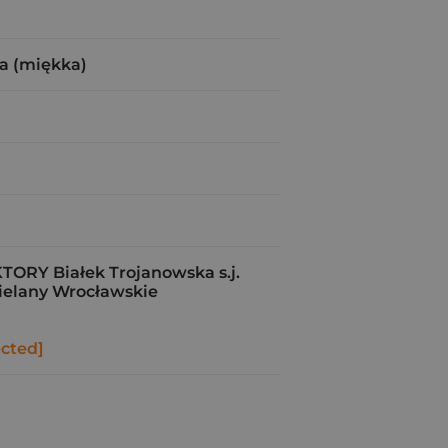
a (miękka)
RY Białek Trojanowska s.j.
ielany Wrocławskie
ected]