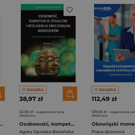
KSIĄŻKA
KSIĄŻKA
38,97 zł
112,49 zł
52,00 zł
129,00 zł
- sugerowana cena
- sugerowana ce
detaliczna
detaliczna
su. Prawdziwa historia odsetek
Osobowość, kompetencje społeczne i inteligencja emocjonalna menedżerów. Determinanty stylu kierowani
Agata Opolska-Bielańska
Praca zbiorowa