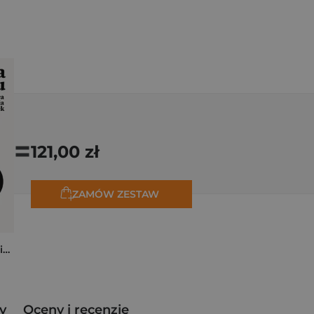
=
121,00 zł
ZAMÓW ZESTAW
Cena czasu. Prawdziwa historia odsetek
y
Oceny i recenzje