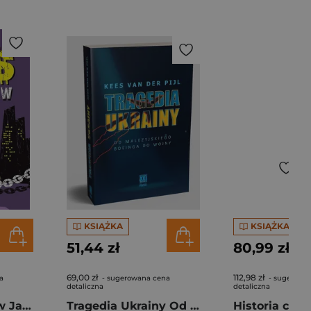
KSIĄŻKA
KSIĄŻKA
51,44 zł
80,99 zł
69,00 zł
112,98 zł
a
- sugerowana cena
- sugerowa
detaliczna
detaliczna
Czas niewolników Jak świat stał się własnością kilku korporacji
Tragedia Ukrainy Od malezyjskiego Boeinga do wojny