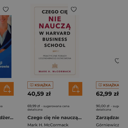
KSIĄŻKA
KSIĄŻKA
40,59 zł
62,99 zł
69,99 zł
90,00 zł
na
- sugerowana cena
- sugerowa
detaliczna
detaliczna
Obowiązki menedżera placówki medycznej
Czego cię nie nauczą w Harvard Business School. Praktyczne porady legendarnego biznesmena.
Mark H. McCormack
Górniewicz Grz