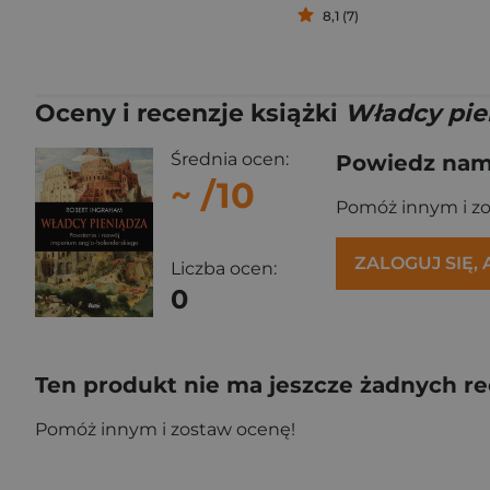
8,1 (7)
Oceny i recenzje książki
Władcy pie
Średnia ocen:
Powiedz nam,
~
/10
Pomóż innym i z
ZALOGUJ SIĘ,
Liczba ocen:
0
Ten produkt nie ma jeszcze żadnych re
Pomóż innym i zostaw ocenę!