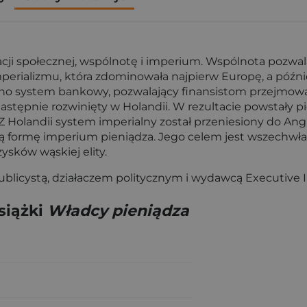
ji społecznej, wspólnotę i imperium. Wspólnota pozwala
erializmu, która zdominowała najpierw Europę, a później
ono system bankowy, pozwalający finansistom przejmowa
stępnie rozwinięty w Holandii. W rezultacie powstały pi
Holandii system imperialny został przeniesiony do Angl
ną formę imperium pieniądza. Jego celem jest wszechwład
sków wąskiej elity.
blicystą, działaczem politycznym i wydawcą Executive I
siążki
Władcy pieniądza