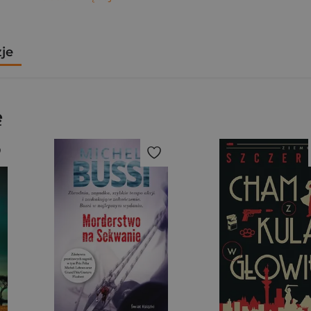
zje
ę