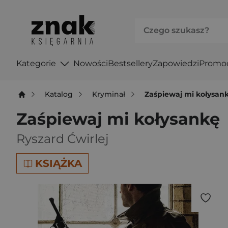
Kategorie
Nowości
Bestsellery
Zapowiedzi
Promo
Katalog
Kryminał
Zaśpiewaj mi kołysan
Zaśpiewaj mi kołysankę
Ryszard Ćwirlej
KSIĄŻKA