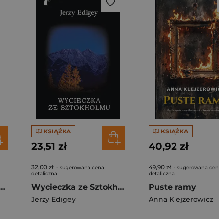
KSIĄŻKA
KSIĄŻKA
23,51 zł
40,92 zł
32,00 zł
49,90 zł
- sugerowana cena
- sugerowana cen
detaliczna
detaliczna
rć w cieniu dziesięciu wież
Wycieczka ze Sztokholmu
Puste ramy
Jerzy Edigey
Anna Klejzerowicz