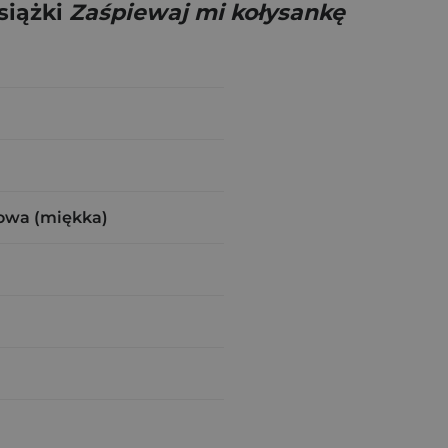
siążki
Zaśpiewaj mi kołysankę
owa (miękka)