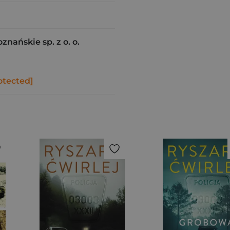
ańskie sp. z o. o.
otected]