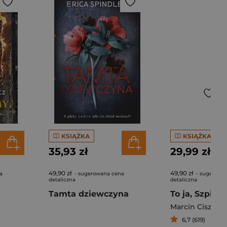
KSIĄŻKA
KSIĄŻKA
35,93 zł
29,99 zł
49,90 zł
49,90 zł
a
- sugerowana cena
- sugerowa
detaliczna
detaliczna
Tamta dziewczyna
To ja, Szpilka
Marcin Ciszews
6,7 (619)