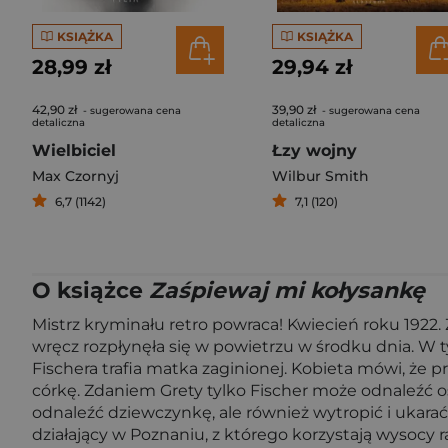
KSIĄŻKA
KSIĄŻKA
28,99 zł
29,94 zł
42,90 zł
39,90 zł
- sugerowana cena
- sugerowana cena
detaliczna
detaliczna
Wielbiciel
Łzy wojny
Max Czornyj
Wilbur Smith
6,7 (1142)
7,1 (120)
O książce
Zaśpiewaj mi kołysankę
Mistrz kryminału retro powraca! Kwiecień roku 1922.
wręcz rozpłynęła się w powietrzu w środku dnia. 
Fischera trafia matka zaginionej. Kobieta mówi, że prz
córkę. Zdaniem Grety tylko Fischer może odnaleźć o
odnaleźć dziewczynkę, ale również wytropić i ukarać
działający w Poznaniu, z którego korzystają wysocy