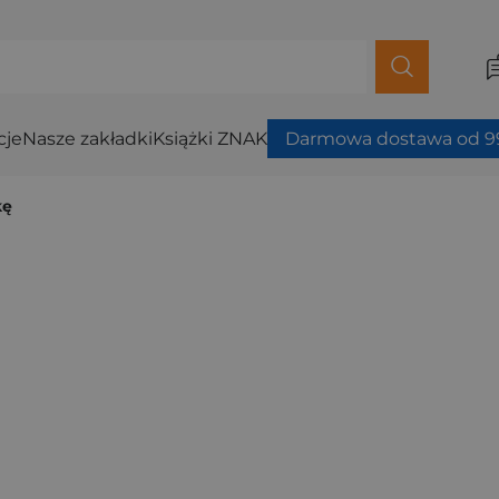
cje
Nasze zakładki
Książki ZNAK
Darmowa dostawa od 99
kę