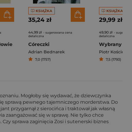
KSIĄŻKA
KSIĄŻKA
35,24 zł
29,99 zł
44,99 zł
49,90 zł
a
- sugerowana cena
- sugerowa
detaliczna
detaliczna
łowie
Córeczki
Wybrany
Adrian Bednarek
Piotr Kościelny
7,0 (1757)
7,5 (1793)
w Poznaniu. Mogłoby się wydawać, że dziewczynka
 się sprawą pewnego tajemniczego morderstwa. Do
cjant przygarnął z sierocińca i traktował jak własną
ia zaangażować się w sprawę. Nie tylko chce
Czy sprawa zaginięcia Zosi i sutenerski biznes