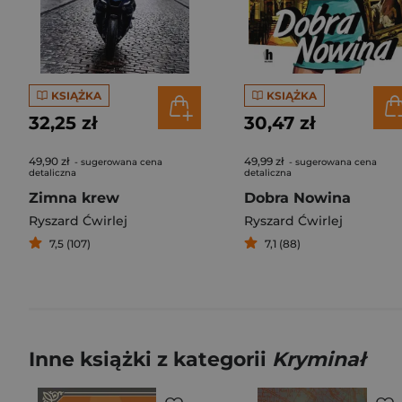
KSIĄŻKA
KSIĄŻKA
32,25 zł
30,47 zł
49,90 zł
49,99 zł
- sugerowana cena
- sugerowana cena
detaliczna
detaliczna
Zimna krew
Dobra Nowina
Ryszard Ćwirlej
Ryszard Ćwirlej
7,5 (107)
7,1 (88)
Inne książki z kategorii
Kryminał