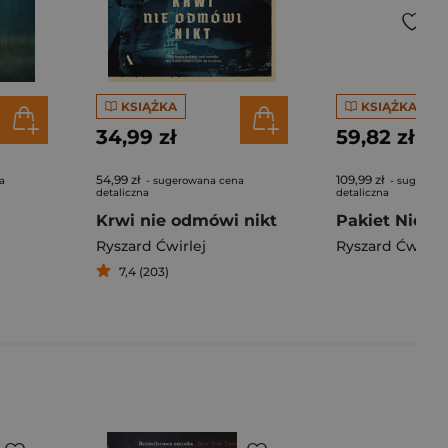
KSIĄŻKA
KSIĄŻKA
34,99 zł
59,82 zł
54,99 zł
109,99 zł
a
- sugerowana cena
- sugerowa
detaliczna
detaliczna
Krwi nie odmówi nikt
Ryszard Ćwirlej
Ryszard Ćwirlej
7,4 (203)