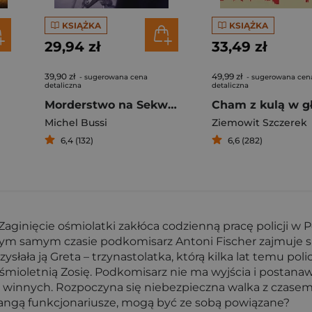
KSIĄŻKA
KSIĄŻKA
29,94 zł
33,49 zł
39,90 zł
49,99 zł
- sugerowana cena
- sugerowana cen
detaliczna
detaliczna
Morderstwo na Sekwanie
Cham z kulą w g
Michel Bussi
Ziemowit Szczerek
6,4 (132)
6,6 (282)
 Zaginięcie ośmiolatki zakłóca codzienną pracę policji 
W tym samym czasie podkomisarz Antoni Fischer zajmuje
ysłała ją Greta – trzynastolatka, którą kilka lat temu poli
śmioletnią Zosię. Podkomisarz nie ma wyjścia i postanaw
 winnych. Rozpoczyna się niebezpieczna walka z czasem. 
 rangą funkcjonariusze, mogą być ze sobą powiązane?