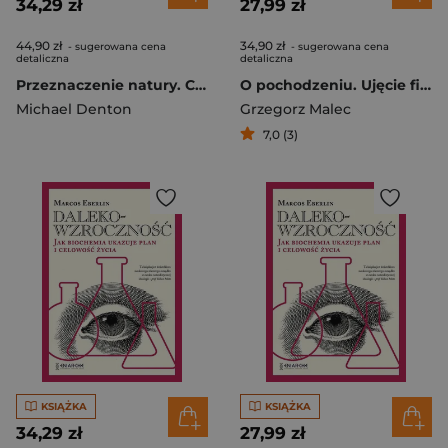
34,29 zł
27,99 zł
44,90 zł
34,90 zł
- sugerowana cena
- sugerowana cena
detaliczna
detaliczna
Przeznaczenie natury. Co prawa biologii mówią o naszym miejscu we Wszechświecie
O pochodzeniu. Ujęcie filozoficzne
Michael Denton
Grzegorz Malec
7,0 (3)
KSIĄŻKA
KSIĄŻKA
34,29 zł
27,99 zł