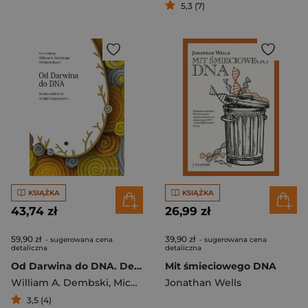
5,3 (7)
KSIĄŻKA
KSIĄŻKA
43,74 zł
26,99 zł
59,90 zł
39,90 zł
- sugerowana cena
- sugerowana cena
detaliczna
detaliczna
Od Darwina do DNA. Debata wokół teorii inteligentnego projektu
Mit śmieciowego DNA
William A. Dembski
,
Michael Ruse
Jonathan Wells
3,5 (4)