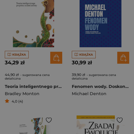
KSIĄŻKA
KSIĄŻKA
34,29 zł
30,99 zł
44,90 zł
39,90 zł
- sugerowana cena
- sugerowana cena
detaliczna
detaliczna
Teoria inteligentnego projektu oczami ateisty
Fenomen wody. Doskonałe przystosowanie wody do istnienia człowieka i życia na ziemi
Bradley Monton
Michael Denton
4,0 (4)