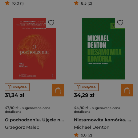
10,0 (1)
8,5 (2)
KSIĄŻKA
KSIĄŻKA
31,34 zł
34,29 zł
47,90 zł
44,90 zł
- sugerowana cena
- sugerowana cena
detaliczna
detaliczna
O pochodzeniu. Ujęcie naukowe
Niesamowita komórka. O drobince materii, która nie ma sobie równych
Grzegorz Malec
Michael Denton
9,0 (2)