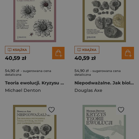
KSIĄŻKA
KSIĄŻKA
40,59 zł
40,59 zł
54,90 zł
54,90 zł
- sugerowana cena
- sugerowana cena
detaliczna
detaliczna
Teoria ewolucji. Kryzysu ciąg dalszy
Niepodważalne. Jak biologia potwierdza naszą intuicję, że życie jest zaprojektowane
Michael Denton
Douglas Axe