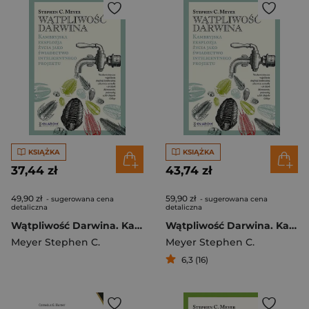
KSIĄŻKA
KSIĄŻKA
37,44 zł
43,74 zł
49,90 zł
59,90 zł
- sugerowana cena
- sugerowana cena
detaliczna
detaliczna
Wątpliwość Darwina. Kambryjska eksplozja życia jako świadectwo inteligentnego projektu
Wątpliwość Darwina. Kambryjska eksplozja życia jako świadectwo inteligentnego projektu
Meyer Stephen C.
Meyer Stephen C.
6,3 (16)