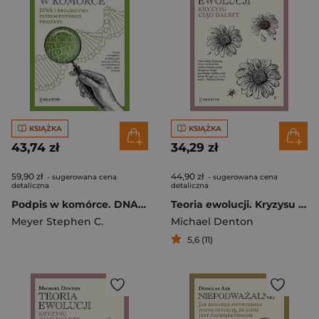
KSIĄŻKA
KSIĄŻKA
43,74 zł
34,29 zł
59,90 zł
44,90 zł
- sugerowana cena
- sugerowana cena
detaliczna
detaliczna
Podpis w komórce. DNA i świadectwa inteligentnego projektu
Teoria ewolucji. Kryzysu ciąg dalszy
Meyer Stephen C.
Michael Denton
5,6 (11)