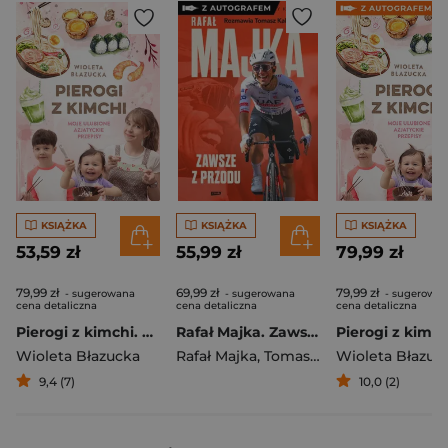
KSIĄŻKA
KSIĄŻKA
KSIĄŻKA
53,59 zł
55,99 zł
79,99 zł
79,99 zł
69,99 zł
79,99 zł
- sugerowana
- sugerowana
- sugerowa
cena detaliczna
cena detaliczna
cena detaliczna
Pierogi z kimchi. Moje ulubione azjatyckie przepisy
Rafał Majka. Zawsze z przodu. Rozmawia Tomasz Kalemba - książka z autografem
Wioleta Błazucka
Rafał Majka
,
Tomasz Kalemba
Wioleta Błazuc
9,4 (7)
10,0 (2)