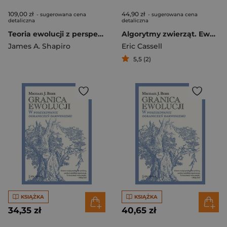
109,00 zł
44,90 zł
- sugerowana cena
- sugerowana cena
detaliczna
detaliczna
Teoria ewolucji z perspektywy XXI wieku. Dlaczego ewolucja jest tak skutecznym procesem. Wersja rozszerzona
Algorytmy zwierząt. Ewolucja a tajemnica zadziwiających instynktów
James A. Shapiro
Eric Cassell
5,5 (2)
KSIĄŻKA
KSIĄŻKA
34,35 zł
40,65 zł