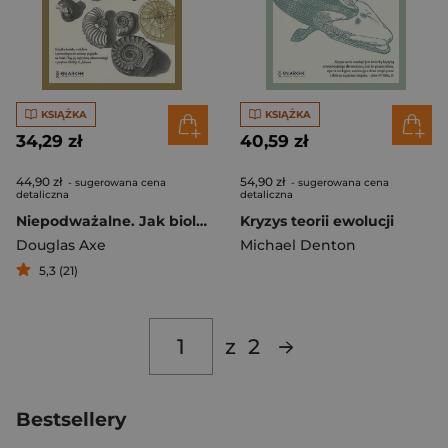
KSIĄŻKA
KSIĄŻKA
34,29 zł
40,59 zł
44,90 zł
54,90 zł
- sugerowana cena
- sugerowana cena
detaliczna
detaliczna
Niepodważalne. Jak biologia potwierdza naszą intuicję, że życie jest zaprojektowane
Kryzys teorii ewolucji
Douglas Axe
Michael Denton
5,3 (21)
z
2
Bestsellery