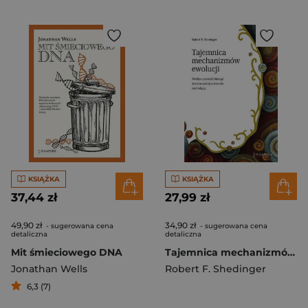
KSIĄŻKA
KSIĄŻKA
37,44 zł
27,99 zł
49,90 zł
34,90 zł
- sugerowana cena
- sugerowana cena
detaliczna
detaliczna
Mit śmieciowego DNA
Tajemnica mechanizmów ewolucji. Wielka opowieść biologii darwinowskiej o tryumfie nad religią
Jonathan Wells
Robert F. Shedinger
6,3 (7)