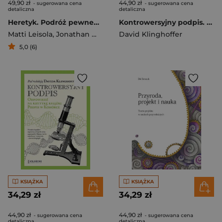
49,90 zł
44,90 zł
- sugerowana cena
- sugerowana cena
detaliczna
detaliczna
Heretyk. Podróż pewnego naukowca od darwinizmu do teorii inteligentnego projektu
Kontrowersyjny podpis. Odpowiedź na krytykę książki. Podpis w komórce
Matti Leisola
,
Jonathan Witt
David Klinghoffer
5,0 (6)
KSIĄŻKA
KSIĄŻKA
34,29 zł
34,29 zł
44,90 zł
44,90 zł
- sugerowana cena
- sugerowana cena
detaliczna
detaliczna