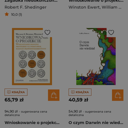
Zagadka niedokończonej książki Darwina. Historia niespełnionej obietnicy
Wnioskowanie o projekcie. Wykluczanie hipotez przypadku na podstawie małych prawdopodobieństw
Robert F. Shedinger
Winston Ewert
,
William A. Dembski
10,0 (1)
KSIĄŻKA
KSIĄŻKA
65,79 zł
40,59 zł
94,90 zł
54,90 zł
- sugerowana cena
- sugerowana cena
detaliczna
detaliczna
Wnioskowanie o projekcie. Wykluczanie hipotez przypadku na podstawie małych prawdopodobieństw
O czym Darwin nie wiedział