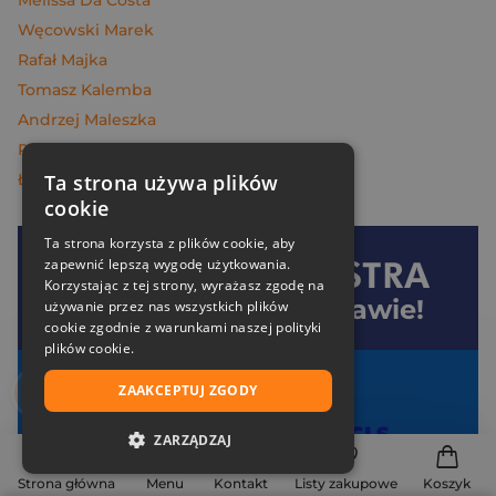
Melissa Da Costa
Węcowski Marek
Rafał Majka
Tomasz Kalemba
Andrzej Maleszka
Piotr Oczko
Łukasz Müller
Ta strona używa plików
cookie
Ta strona korzysta z plików cookie, aby
zapewnić lepszą wygodę użytkowania.
Dołącz do
Znak
Korzystając z tej strony, wyrażasz zgodę na
i oszczędzaj na dostawie!
używanie przez nas wszystkich plików
cookie zgodnie z warunkami naszej polityki
plików cookie.
Twoje korzyści:
ZAAKCEPTUJ ZGODY
Darmowa dostawa od 99 zł z
ZARZĄDZAJ
Specjalne zniżki tylko dla klubowiczów
NIEZBĘDNE
Strona główna
Menu
Kontakt
Listy zakupowe
Koszyk