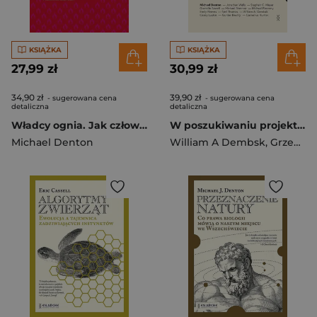
KSIĄŻKA
KSIĄŻKA
27,99 zł
30,99 zł
34,90 zł
39,90 zł
- sugerowana cena
- sugerowana cena
detaliczna
detaliczna
Władcy ognia. Jak człowiek zrealizował projekt ujarzmienia ognia i przekształcenia naszej planety
W poszukiwaniu projektu T.1 Wybór tekstów
Michael Denton
William A Dembsk
,
Grzegorz Malec