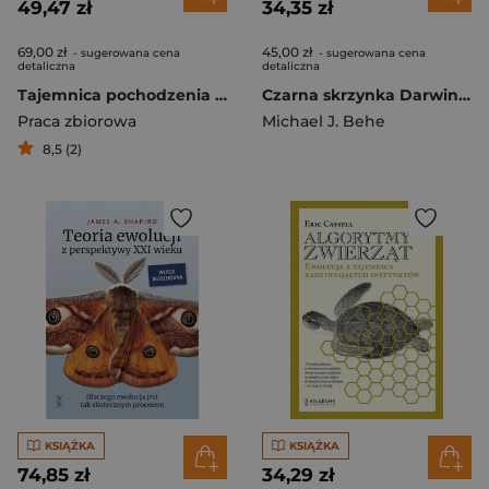
49,47 zł
34,35 zł
69,00 zł
45,00 zł
- sugerowana cena
- sugerowana cena
detaliczna
detaliczna
Tajemnica pochodzenia życia. Nieustające kontrowersje
Czarna skrzynka Darwina. Biochemiczne wyzwanie dla ewolucjonizmu
Praca zbiorowa
Michael J. Behe
8,5 (2)
KSIĄŻKA
KSIĄŻKA
74,85 zł
34,29 zł