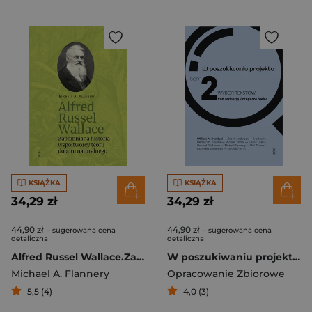
KSIĄŻKA
KSIĄŻKA
34,29 zł
34,29 zł
44,90 zł
44,90 zł
- sugerowana cena
- sugerowana cena
detaliczna
detaliczna
Alfred Russel Wallace.Zapomniana historia współtwórcy teorii doboru naturalnego
W poszukiwaniu projektu. Wybór tekstów. Tom 2
Michael A. Flannery
Opracowanie Zbiorowe
5,5 (4)
4,0 (3)