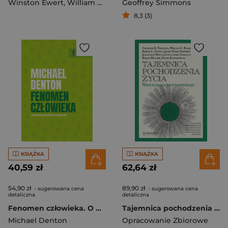
Winston Ewert
,
William A. Dembski
Geoffrey Simmons
8,3 (3)
KSIĄŻKA
KSIĄŻKA
40,59 zł
62,64 zł
54,90 zł
89,90 zł
- sugerowana cena
- sugerowana cena
detaliczna
detaliczna
Fenomen człowieka. O precyzyjnym dostrojeniu natury do istnienia ludzi
Tajemnica pochodzenia życia. Nieustające kontrowersje
Michael Denton
Opracowanie Zbiorowe