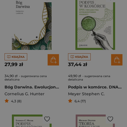
KSIĄŻKA
KSIĄŻKA
27,99 zł
37,44 zł
34,90 zł
49,90 zł
- sugerowana cena
- sugerowana cena
detaliczna
detaliczna
Bóg Darwina. Ewolucjonizm i problem zła
Podpis w komórce. DNA i świadectwa inteligentnego projektu
Cornelius G. Hunter
Meyer Stephen C.
4,3 (8)
6,4 (17)