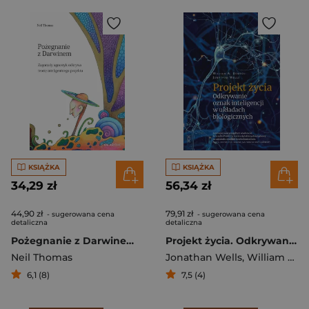
KSIĄŻKA
KSIĄŻKA
34,29 zł
56,34 zł
44,90 zł
79,91 zł
- sugerowana cena
- sugerowana cena
detaliczna
detaliczna
Pożegnanie z Darwinem. Zagorzały agnostyk odkrywa teorię inteligentnego projektu
Projekt życia. Odkrywanie oznak inteligencji w układach biologicznych
Neil Thomas
Jonathan Wells
,
William A. Dembski
6,1 (8)
7,5 (4)