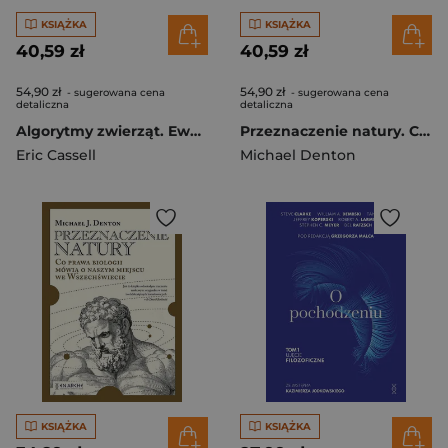
KSIĄŻKA
KSIĄŻKA
40,59 zł
40,59 zł
54,90 zł
54,90 zł
- sugerowana cena
- sugerowana cena
detaliczna
detaliczna
Algorytmy zwierząt. Ewolucja a tajemnica zadziwiających instynktów
Przeznaczenie natury. Co prawa biologii mówią o naszym miejscu we Wszechświecie
Eric Cassell
Michael Denton
KSIĄŻKA
KSIĄŻKA