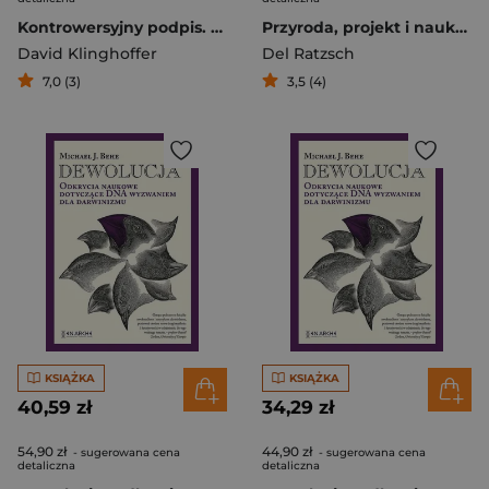
Kontrowersyjny podpis. Odpowiedź na krytykę książki Podpis w komórce
Przyroda, projekt i nauka. Teoria projektu w naukach przyrodniczych
David Klinghoffer
Del Ratzsch
7,0 (3)
3,5 (4)
KSIĄŻKA
KSIĄŻKA
40,59 zł
34,29 zł
54,90 zł
44,90 zł
- sugerowana cena
- sugerowana cena
detaliczna
detaliczna