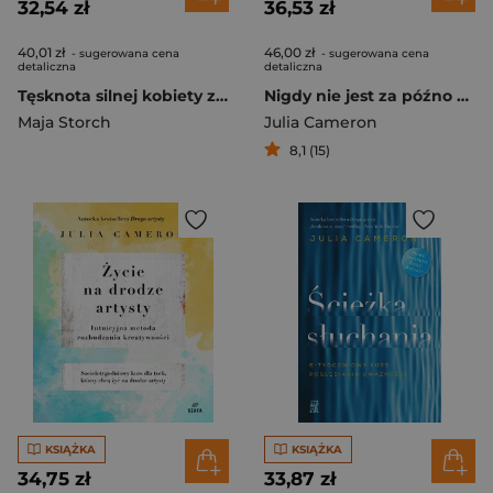
32,54 zł
36,53 zł
40,01 zł
46,00 zł
- sugerowana cena
- sugerowana cena
detaliczna
detaliczna
Tęsknota silnej kobiety za silnym mężczyzną
Nigdy nie jest za późno na nowy początek
Maja Storch
Julia Cameron
8,1 (15)
KSIĄŻKA
KSIĄŻKA
34,75 zł
33,87 zł