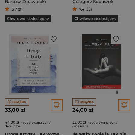
Bartosz Żurawiecki
Grzegorz Sobaszek
5,7 (91)
7,4 (35)
Chwilowo niedostępny
Chwilowo niedostępny
KSIĄŻKA
KSIĄŻKA
33,00 zł
24,00 zł
44,00 zł
32,00 zł
- sugerowana cena
- sugerowana cena
detaliczna
detaliczna
Droga artysty. Jak wyzwolić w sobie twórcę, wydanie 2
Ile waży twoje ja Jak nieświadomość pomoże ci osiągnąć idealną wagę