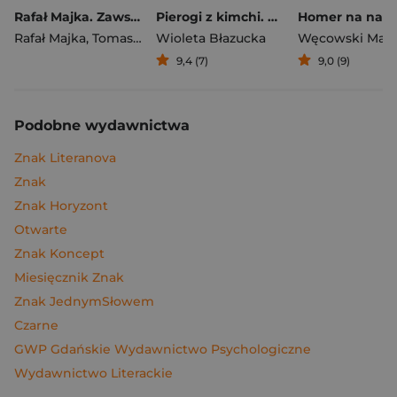
Rafał Majka. Zawsze z przodu. Rozmawia Tomasz Kalemba - książka z autografem
Pierogi z kimchi. Moje ulubione azjatyckie przepisy
Rafał Majka
,
Tomasz Kalemba
Wioleta Błazucka
Węcowski Mar
9,4 (7)
9,0 (9)
Podobne wydawnictwa
Znak Literanova
Znak
Znak Horyzont
Otwarte
Znak Koncept
Miesięcznik Znak
Znak JednymSłowem
Czarne
GWP Gdańskie Wydawnictwo Psychologiczne
Wydawnictwo Literackie