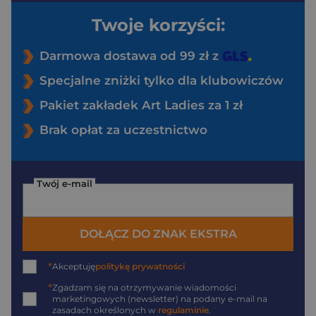
Twoje korzyści:
Darmowa dostawa od 99 zł z
Specjalne zniżki tylko dla klubowiczów
Pakiet zakładek Art Ladies za 1 zł
Brak opłat za uczestnictwo
Twój e-mail
DOŁĄCZ DO ZNAK EKSTRA
*
Akceptuję
politykę prywatności
*
Zgadzam się na otrzymywanie wiadomości
marketingowych (newsletter) na podany
e-mail
na
zasadach określonych w
regulaminie
.