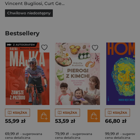
Vincent Bugliosi
,
Curt Gentry
Chwilowo niedostępny
Bestsellery
KSIĄŻKA
KSIĄŻKA
KSIĄŻKA
55,99 zł
53,59 zł
66,80 zł
69,99 zł
79,99 zł
99,99 zł
- sugerowana
- sugerowana
- sugerowa
cena detaliczna
cena detaliczna
cena detaliczna