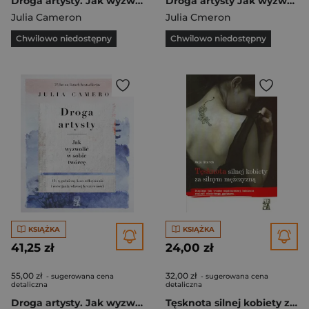
Droga artysty. Jak wyzwolić w sobie twórcę
Droga artysty Jak wyzwolić w sobie twórcę
Julia Cameron
Julia Cmeron
Chwilowo niedostępny
Chwilowo niedostępny
KSIĄŻKA
KSIĄŻKA
41,25 zł
24,00 zł
55,00 zł
32,00 zł
- sugerowana cena
- sugerowana cena
detaliczna
detaliczna
Droga artysty. Jak wyzwolić w sobie twórcę
Tęsknota silnej kobiety za silnym mężczyzną Dlaczego tak trudno współczesnej kobiecie znaleźć właściwego partnera