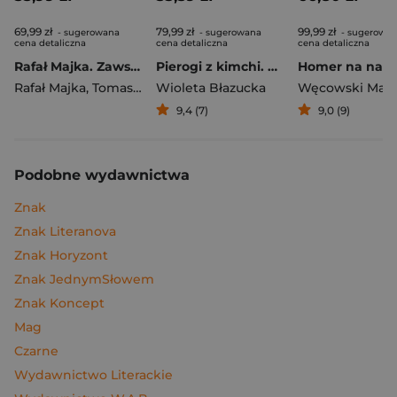
69,99 zł
79,99 zł
99,99 zł
- sugerowana
- sugerowana
- sugerowa
cena detaliczna
cena detaliczna
cena detaliczna
Rafał Majka. Zawsze z przodu. Rozmawia Tomasz Kalemba - książka z autografem
Pierogi z kimchi. Moje ulubione azjatyckie przepisy
Rafał Majka
,
Tomasz Kalemba
Wioleta Błazucka
Węcowski Mar
9,4 (7)
9,0 (9)
Podobne wydawnictwa
Znak
Znak Literanova
Znak Horyzont
Znak JednymSłowem
Znak Koncept
Mag
Czarne
Wydawnictwo Literackie