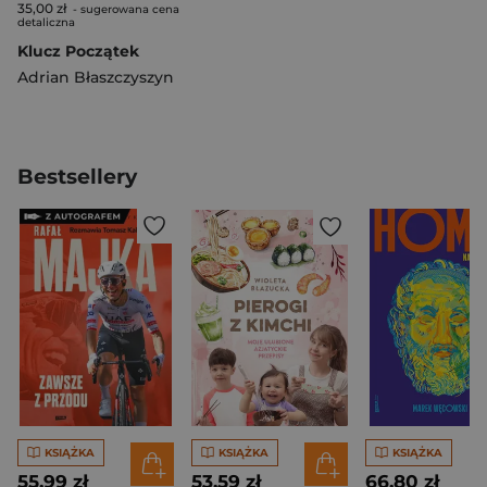
35,00 zł
- sugerowana cena
detaliczna
Klucz Początek
Adrian Błaszczyszyn
Bestsellery
KSIĄŻKA
KSIĄŻKA
KSIĄŻKA
55,99 zł
53,59 zł
66,80 zł