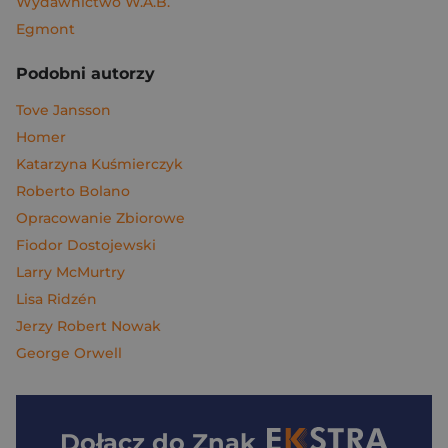
Wydawnictwo W.A.B.
Egmont
Podobni autorzy
Tove Jansson
Homer
Katarzyna Kuśmierczyk
Roberto Bolano
Opracowanie Zbiorowe
Fiodor Dostojewski
Larry McMurtry
Lisa Ridzén
Jerzy Robert Nowak
George Orwell
Dołącz do
Znak