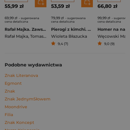
55,99 zł
53,59 zł
66,80 zł
69,99 zł
79,99 zł
99,99 zł
- sugerowana
- sugerowana
- sugerowa
cena detaliczna
cena detaliczna
cena detaliczna
Rafał Majka. Zawsze z przodu. Rozmawia Tomasz Kalemba - książka z autografem
Pierogi z kimchi. Moje ulubione azjatyckie przepisy
Rafał Majka
,
Tomasz Kalemba
Wioleta Błazucka
Węcowski Mar
9,4 (7)
9,0 (9)
Podobne wydawnictwa
Znak Literanova
Egmont
Znak
Znak JednymSłowem
Moondrive
Filia
Znak Koncept