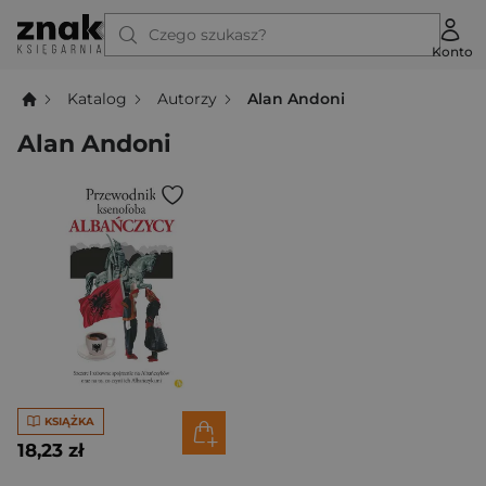
Czego szukasz?
Konto
Katalog
Autorzy
Alan Andoni
Alan Andoni
KSIĄŻKA
18,23 zł