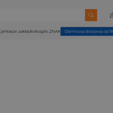
cje
Nasze zakładki
Książki ZNAK
Darmowa dostawa od 99