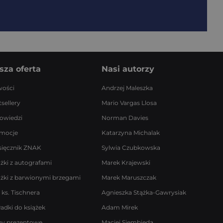
sza oferta
Nasi autorzy
ości
Andrzej Maleszka
sellery
Mario Vargas Llosa
owiedzi
Norman Davies
mocje
Katarzyna Michalak
sięcznik ZNAK
Sylwia Czubkowska
ążki z autografami
Marek Krajewski
ążki z barwionymi brzegami
Marek Maruszczak
 ks. Tischnera
Agnieszka Stążka-Gawrysiak
ładki do książek
Adam Mirek
by prezentowe
Maciej Siembieda