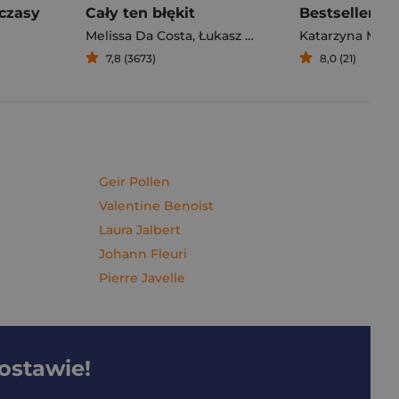
czasy
Cały ten błękit
Bestseller. S
Melissa Da Costa
,
Łukasz Müller
Katarzyna Mich
7,8 (3673)
8,0 (21)
Geir Pollen
Valentine Benoist
Laura Jalbert
Johann Fleuri
Pierre Javelle
dostawie!