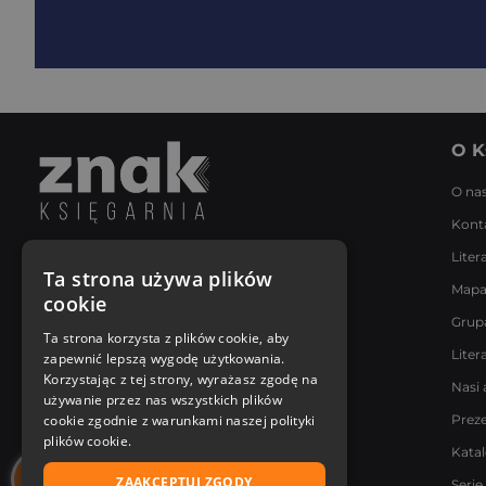
O K
O na
Kont
Liter
Napisz do nas
Ta strona używa plików
Mapa
Poniedziałek - Piątek
cookie
8:00 - 18:00
Grup
[email protected]
Ta strona korzysta z plików cookie, aby
Liter
zapewnić lepszą wygodę użytkowania.
Bądź z nami na bieżąco
Korzystając z tej strony, wyrażasz zgodę na
Nasi 
używanie przez nas wszystkich plików
cookie zgodnie z warunkami naszej polityki
Prez
plików cookie.
Kata
ZAAKCEPTUJ ZGODY
Serie