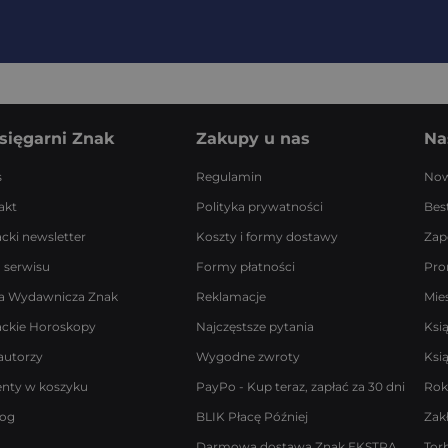
sięgarni Znak
Zakupy u nas
Na
s
Regulamin
Now
akt
Polityka prywatności
Best
acki newsletter
Koszty i formy dostawy
Zap
 serwisu
Formy płatności
Pro
a Wydawnicza Znak
Reklamacje
Mie
ackie Horoskopy
Najczęstsze pytania
Ksi
autorzy
Wygodne zwroty
Ksi
enty w koszyku
PayPo - Kup teraz, zapłać za 30 dni
Rok
log
BLIK Płacę Później
Zak
Darmowa dostawa Znak EKSTRA
Tor