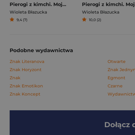
Pierogi z kimchi. Moje ulubione azjatyckie przepisy
Piero
Wioleta Błazucka
Wioleta Błazucka
9,4 (7)
10,0 (2)
Podobne wydawnictwa
Znak Literanova
Otwarte
Znak Horyzont
Znak Jedn
Znak
Egmont
Znak Emotikon
Czarne
Znak Koncept
Wydawnictwo
Dołącz