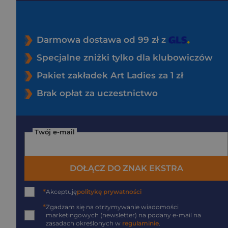
Darmowa dostawa od 99 zł z
Specjalne zniżki tylko dla klubowiczów
Pakiet zakładek Art Ladies za 1 zł
Brak opłat za uczestnictwo
Twój e-mail
DOŁĄCZ DO ZNAK EKSTRA
*
Akceptuję
politykę prywatności
*
Zgadzam się na otrzymywanie wiadomości
marketingowych (newsletter) na podany
e-mail
na
zasadach określonych w
regulaminie
.