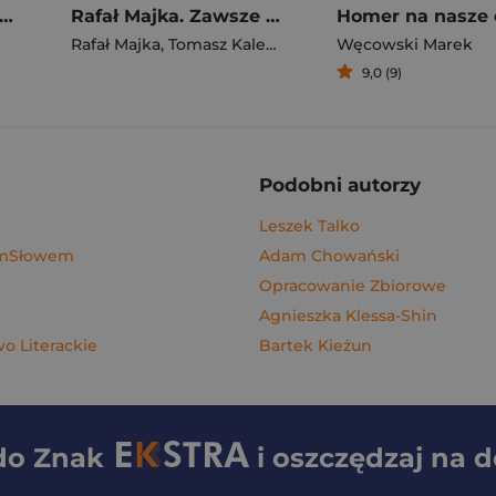
gi z kimchi. Moje ulubione azjatyckie przepisy - książka z autografem
Rafał Majka. Zawsze z przodu. Rozmawia Tomasz Kalemba - książka z autografem
Homer na nasze 
Rafał Majka
,
Tomasz Kalemba
Węcowski Marek
9,0 (9)
Podobni autorzy
Leszek Talko
ymSłowem
Adam Chowański
Opracowanie Zbiorowe
Agnieszka Klessa-Shin
 Literackie
Bartek Kieżun
 do
Znak
i oszczędzaj na 