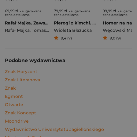
69,99 zł
79,99 zł
99,99 zł
- sugerowana
- sugerowana
- sugerowa
cena detaliczna
cena detaliczna
cena detaliczna
Rafał Majka. Zawsze z przodu. Rozmawia Tomasz Kalemba - książka z autografem
Pierogi z kimchi. Moje ulubione azjatyckie przepisy
Rafał Majka
,
Tomasz Kalemba
Wioleta Błazucka
Węcowski Mar
9,4 (7)
9,0 (9)
Podobne wydawnictwa
Znak Horyzont
Znak Literanova
Znak
Egmont
Otwarte
Znak Koncept
Moondrive
Wydawnictwo Uniwersytetu Jagiellońskiego