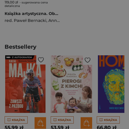
119,00 zł
- sugerowana cena
detaliczna
Książka artystyczna. Obecność i nieobecność
red. Paweł Bernacki
,
Anna Juchnowicz
,
Jakub Macie
Bestsellery
KSIĄŻKA
KSIĄŻKA
KSIĄŻKA
55,99 zł
53,59 zł
66,80 zł