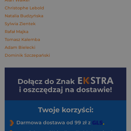
Alan Walker
Christophe Lebold
Natalia Budzyńska
Sylwia Zientek
Rafał Majka
Tomasz Kalemba
Adam Bielecki
Dominik Szczepański
Dołącz do
Znak
i oszczędzaj na dostawie!
Twoje korzyści:
Darmowa dostawa od 99 zł z