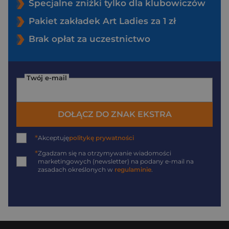
Specjalne zniżki tylko dla klubowiczów
Pakiet zakładek Art Ladies za 1 zł
Brak opłat za uczestnictwo
Twój e-mail
DOŁĄCZ DO ZNAK EKSTRA
*
Akceptuję
politykę prywatności
*
Zgadzam się na otrzymywanie wiadomości
marketingowych (newsletter) na podany
e-mail
na
zasadach określonych w
regulaminie
.