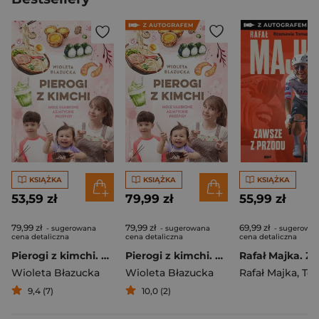
KSIĄŻKA
KSIĄŻKA
KSIĄŻKA
53,59 zł
79,99 zł
55,99 zł
79,99 zł
79,99 zł
69,99 zł
- sugerowana
- sugerowana
- sugerowa
cena detaliczna
cena detaliczna
cena detaliczna
Pierogi z kimchi. Moje ulubione azjatyckie przepisy
Pierogi z kimchi. Moje ulubione azjatyckie przepisy - książka z autografem
Wioleta Błazucka
Wioleta Błazucka
Rafał Majka
,
Tomasz 
9,4 (7)
10,0 (2)