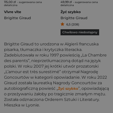
115,00 zł
49,99 zł
- sugerowana cena
- sugerowana cena
detaliczna
detaliczna
Vivre vite
Żyć szybko
Brigitte Giraud
Brigitte Giraud
6,5 (208)
Chwilowo niedostępny
Brigitte Giraud to urodzona w Algierii francuska
pisarka, tłumaczka i krytyczka literacka.
Zadebiutowała w roku 1997 powieścią „La Chambre
des parents”, nieprzetłumaczoną dotąd na język
polski. W roku 2007 jej krótki utwór prozatorski
„L’amour est très surestimé” otrzymał Nagrodę
Goncourtów w kategorii opowiadanie. W roku 2022
Giraud została laureatką Nagrody Goncourtów za
autobiograficzną powieść „
”, opowiadającą
Żyć szybko
o przeżywaniu żałoby po tragicznie zmarłym mężu.
Została odznaczona Orderem Sztuki i Literatury.
Mieszka w Lyonie.