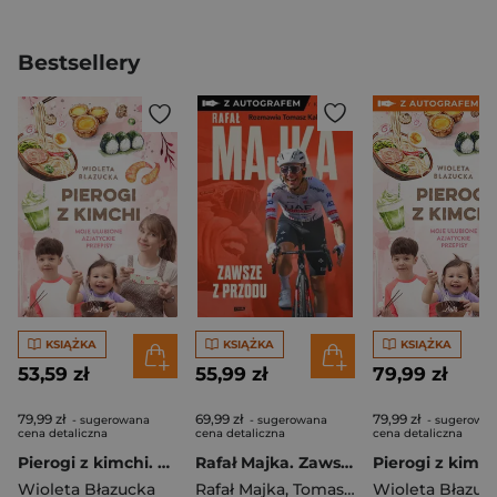
Bestsellery
KSIĄŻKA
KSIĄŻKA
KSIĄŻKA
53,59 zł
55,99 zł
79,99 zł
79,99 zł
69,99 zł
79,99 zł
- sugerowana
- sugerowana
- sugerowa
cena detaliczna
cena detaliczna
cena detaliczna
Pierogi z kimchi. Moje ulubione azjatyckie przepisy
Rafał Majka. Zawsze z przodu. Rozmawia Tomasz Kalemba - książka z autografem
Wioleta Błazucka
Rafał Majka
,
Tomasz Kalemba
Wioleta Błazuc