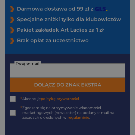
Darmowa dostawa od 99 zł z
Specjalne zniżki tylko dla klubowiczów
Pakiet zakładek Art Ladies za 1 zł
Brak opłat za uczestnictwo
Twój e-mail
DOŁĄCZ DO ZNAK EKSTRA
*
Akceptuję
politykę prywatności
*
Zgadzam się na otrzymywanie wiadomości
marketingowych (newsletter) na podany
e-mail
na
zasadach określonych w
regulaminie
.