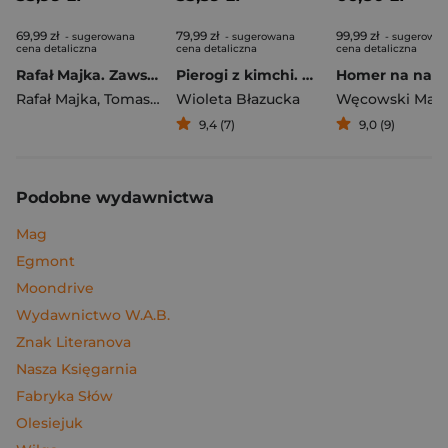
69,99 zł
79,99 zł
99,99 zł
- sugerowana
- sugerowana
- sugerowa
cena detaliczna
cena detaliczna
cena detaliczna
Rafał Majka. Zawsze z przodu. Rozmawia Tomasz Kalemba - książka z autografem
Pierogi z kimchi. Moje ulubione azjatyckie przepisy
Rafał Majka
,
Tomasz Kalemba
Wioleta Błazucka
Węcowski Mar
9,4 (7)
9,0 (9)
Podobne wydawnictwa
Mag
Egmont
Moondrive
Wydawnictwo W.A.B.
Znak Literanova
Nasza Księgarnia
Fabryka Słów
Olesiejuk