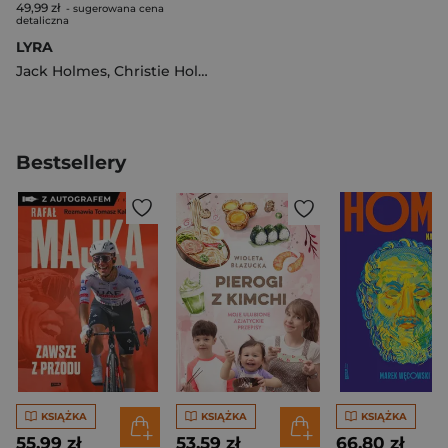
49,99 zł
- sugerowana cena
detaliczna
LYRA
Jack Holmes
,
Christie Holmes
Bestsellery
KSIĄŻKA
KSIĄŻKA
KSIĄŻKA
55,99 zł
53,59 zł
66,80 zł