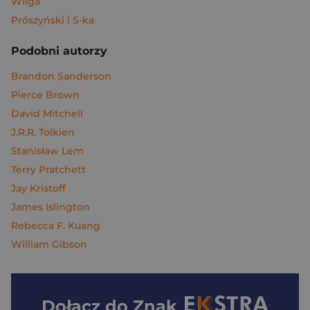
Wilga
Prószyński i S-ka
Podobni autorzy
Brandon Sanderson
Pierce Brown
David Mitchell
J.R.R. Tolkien
Stanisław Lem
Terry Pratchett
Jay Kristoff
James Islington
Rebecca F. Kuang
William Gibson
Dołącz do
Znak