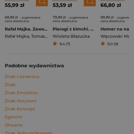
55,99 zł
53,59 zł
66,80 zł
69,99 zł
79,99 zł
99,99 zł
- sugerowana
- sugerowana
- sugerowa
cena detaliczna
cena detaliczna
cena detaliczna
Rafał Majka. Zawsze z przodu. Rozmawia Tomasz Kalemba - książka z autografem
Pierogi z kimchi. Moje ulubione azjatyckie przepisy
Rafał Majka
,
Tomasz Kalemba
Wioleta Błazucka
Węcowski Mar
9,4 (7)
9,0 (9)
Podobne wydawnictwa
Znak Literanova
Znak
Znak Emotikon
Znak Horyzont
Znak Koncept
Egmont
Otwarte
Znak JednymSłowem