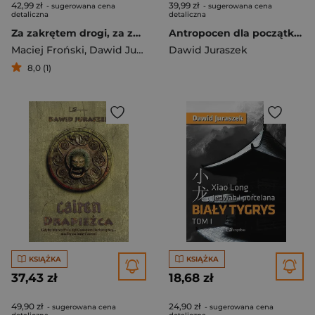
42,99 zł
39,99 zł
- sugerowana cena
- sugerowana cena
detaliczna
detaliczna
Za zakrętem drogi, za zakolem rzeki
Antropocen dla początkujących
Maciej Froński
,
Dawid Juraszek
Dawid Juraszek
8,0 (1)
KSIĄŻKA
KSIĄŻKA
37,43 zł
18,68 zł
49,90 zł
24,90 zł
- sugerowana cena
- sugerowana cena