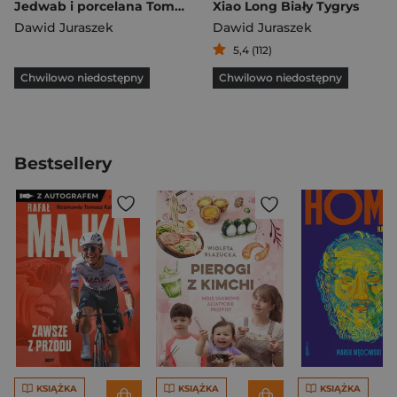
Jedwab i porcelana Tom 4 Czarny żółw
Xiao Long Biały Tygrys
Dawid Juraszek
Dawid Juraszek
5,4 (112)
Chwilowo niedostępny
Chwilowo niedostępny
Bestsellery
KSIĄŻKA
KSIĄŻKA
KSIĄŻKA